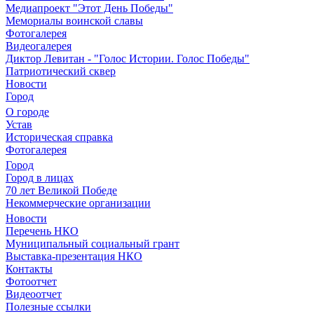
Медиапроект "Этот День Победы"
Мемориалы воинской славы
Фотогалерея
Видеогалерея
Диктор Левитан - "Голос Истории. Голос Победы"
Патриотический сквер
Новости
Город
О городе
Устав
Историческая справка
Фотогалерея
Город
Город в лицах
70 лет Великой Победе
Некоммерческие организации
Новости
Перечень НКО
Муниципальный социальный грант
Выставка-презентация НКО
Контакты
Фотоотчет
Видеоотчет
Полезные ссылки