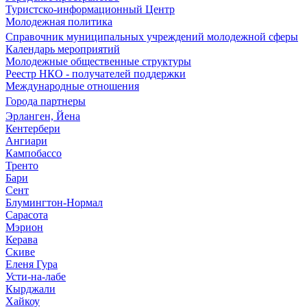
Туристско-информационный Центр
Молодежная политика
Справочник муниципальных учреждений молодежной сферы
Календарь мероприятий
Молодежные общественные структуры
Реестр НКО - получателей поддержки
Международные отношения
Города партнеры
Эрланген, Йена
Кентербери
Ангиари
Кампобассо
Тренто
Бари
Сент
Блумингтон-Нормал
Сарасота
Мэрион
Керава
Скиве
Еленя Гура
Усти-на-лабе
Кырджали
Хайкоу