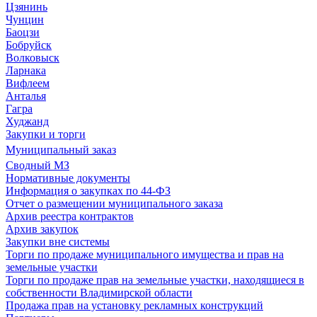
Цзянинь
Чунцин
Баоцзи
Бобруйск
Волковыск
Ларнака
Вифлеем
Анталья
Гагра
Худжанд
Закупки и торги
Муниципальный заказ
Сводный МЗ
Нормативные документы
Информация о закупках по 44-ФЗ
Отчет о размещении муниципального заказа
Архив реестра контрактов
Архив закупок
Закупки вне системы
Торги по продаже муниципального имущества и прав на
земельные участки
Торги по продаже прав на земельные участки, находящиеся в
собственности Владимирской области
Продажа прав на установку рекламных конструкций