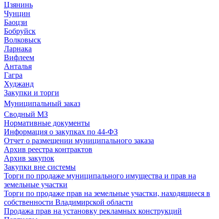
Цзянинь
Чунцин
Баоцзи
Бобруйск
Волковыск
Ларнака
Вифлеем
Анталья
Гагра
Худжанд
Закупки и торги
Муниципальный заказ
Сводный МЗ
Нормативные документы
Информация о закупках по 44-ФЗ
Отчет о размещении муниципального заказа
Архив реестра контрактов
Архив закупок
Закупки вне системы
Торги по продаже муниципального имущества и прав на
земельные участки
Торги по продаже прав на земельные участки, находящиеся в
собственности Владимирской области
Продажа прав на установку рекламных конструкций