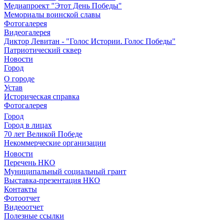
Медиапроект "Этот День Победы"
Мемориалы воинской славы
Фотогалерея
Видеогалерея
Диктор Левитан - "Голос Истории. Голос Победы"
Патриотический сквер
Новости
Город
О городе
Устав
Историческая справка
Фотогалерея
Город
Город в лицах
70 лет Великой Победе
Некоммерческие организации
Новости
Перечень НКО
Муниципальный социальный грант
Выставка-презентация НКО
Контакты
Фотоотчет
Видеоотчет
Полезные ссылки