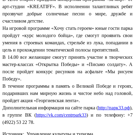
арт-студии «KREATIFF». В исполнении талантливых ребят
прозвучат добрые солнечные песни о мире, дружбе и
счастливом детстве.
На игровой программе «Хочу стать героем» юные гости парка
пройдут «курс молодого бойца», где смогут проявить свои
умения в строевых командах, стрельбе из лука, попадании в
цель и прохождении тематической полосы препятствий.
В 14.00 все желающие смогут принять участие в творческих
мастер-классах «Открытка Победы» и «Письмо солдату». А
после пройдет конкурс рисунков на асфальте «Мы рисуем
Победу».
В течение программы в память о Великой Победе и героях,
подаривших нам мирную жизнь и чистое небо над головой,
пройдет акция «Георгиевская лента».
Дополнительная информация на сайте парка (
http://парк33.рф
),
в группе ВК (
https://vk.com/centrpark33
) и по телефону: +7
(4922) 53 22 78.
Источник: Управление культуры и туризма