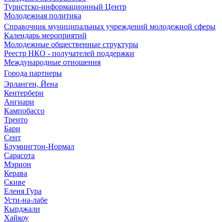
Туристско-информационный Центр
Молодежная политика
Справочник муниципальных учреждений молодежной сферы
Календарь мероприятий
Молодежные общественные структуры
Реестр НКО - получателей поддержки
Международные отношения
Города партнеры
Эрланген, Йена
Кентербери
Ангиари
Кампобассо
Тренто
Бари
Сент
Блумингтон-Нормал
Сарасота
Мэрион
Керава
Скиве
Еленя Гура
Усти-на-лабе
Кырджали
Хайкоу