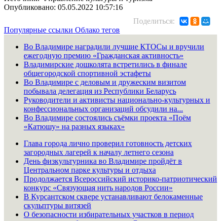
Опубликовано: 05.05.2022 10:57:16
Поделиться:
Популярные ссылки
Облако тегов
Во Владимире наградили лучшие КТОСы и вручили
ежегодную премию «Гражданская активность»
Владимирские дошколята встретились в финале
общегородской спортивной эстафеты
Во Владимире с деловым и дружеским визитом
побывала делегация из Республики Беларусь
Руководители и активисты национально-культурных и
конфессиональных организаций обсудили на...
Во Владимире состоялись съёмки проекта «Поём
«Катюшу» на разных языках»
Глава города лично проверил готовность детских
загородных лагерей к началу летнего сезона
День физкультурника во Владимире пройдёт в
Центральном парке культуры и отдыха
Продолжается Всероссийский историко-патриотический
конкурс «Связующая нить народов России»
В Курсантском сквере устанавливают белокаменные
скульптуры витязей
О безопасности избирательных участков в период