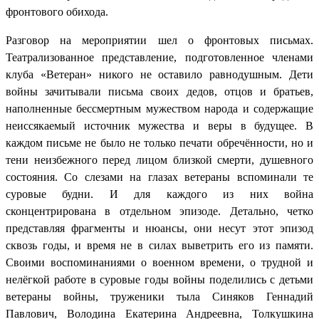
фронтового обихода.
Разговор на мероприятии шел о фронтовых письмах.
Театрализованное представление, подготовленное членами
клуба «Ветеран» никого не оставило равнодушным. Дети
войны зачитывали письма своих дедов, отцов и братьев,
наполненные бессмертным мужеством народа и содержащие
неиссякаемый источник мужества и веры в будущее. В
каждом письме не было не только печати обречённости, но и
тени неизбежного перед лицом близкой смерти, душевного
состояния. Со слезами на глазах ветераны вспоминали те
суровые будни. И для каждого из них война
сконцентрирована в отдельном эпизоде. Детально, четко
представляя фрагменты и нюансы, они несут этот эпизод
сквозь годы, и время не в силах выветрить его из памяти.
Своими воспоминаниями о военном времени, о трудной и
нелёгкой работе в суровые годы войны поделились с детьми
ветераны войны, труженики тыла Синяков Геннадий
Павлович, Володина Екатерина Андреевна, Толкушкина