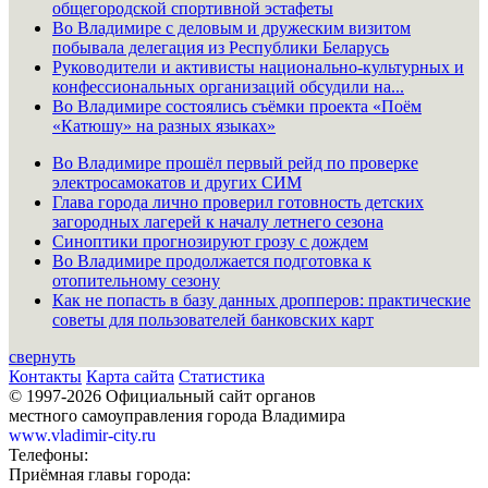
общегородской спортивной эстафеты
Во Владимире с деловым и дружеским визитом
побывала делегация из Республики Беларусь
Руководители и активисты национально-культурных и
конфессиональных организаций обсудили на...
Во Владимире состоялись съёмки проекта «Поём
«Катюшу» на разных языках»
Во Владимире прошёл первый рейд по проверке
электросамокатов и других СИМ
Глава города лично проверил готовность детских
загородных лагерей к началу летнего сезона
Синоптики прогнозируют грозу с дождем
Во Владимире продолжается подготовка к
отопительному сезону
Как не попасть в базу данных дропперов: практические
советы для пользователей банковских карт
свернуть
Контакты
Карта сайта
Статистика
© 1997-2026 Официальный сайт органов
местного самоуправления города Владимира
www.vladimir-city.ru
Телефоны:
Приёмная главы города: