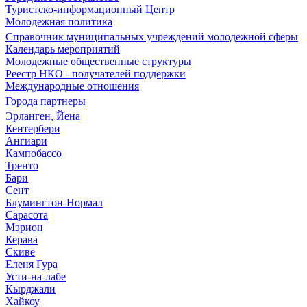
Туристско-информационный Центр
Молодежная политика
Справочник муниципальных учреждений молодежной сферы
Календарь мероприятий
Молодежные общественные структуры
Реестр НКО - получателей поддержки
Международные отношения
Города партнеры
Эрланген, Йена
Кентербери
Ангиари
Кампобассо
Тренто
Бари
Сент
Блумингтон-Нормал
Сарасота
Мэрион
Керава
Скиве
Еленя Гура
Усти-на-лабе
Кырджали
Хайкоу