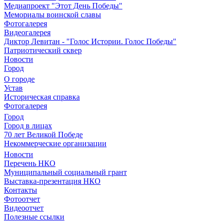
Медиапроект "Этот День Победы"
Мемориалы воинской славы
Фотогалерея
Видеогалерея
Диктор Левитан - "Голос Истории. Голос Победы"
Патриотический сквер
Новости
Город
О городе
Устав
Историческая справка
Фотогалерея
Город
Город в лицах
70 лет Великой Победе
Некоммерческие организации
Новости
Перечень НКО
Муниципальный социальный грант
Выставка-презентация НКО
Контакты
Фотоотчет
Видеоотчет
Полезные ссылки