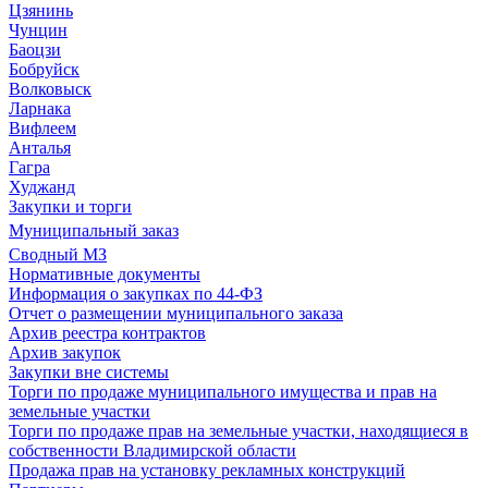
Цзянинь
Чунцин
Баоцзи
Бобруйск
Волковыск
Ларнака
Вифлеем
Анталья
Гагра
Худжанд
Закупки и торги
Муниципальный заказ
Сводный МЗ
Нормативные документы
Информация о закупках по 44-ФЗ
Отчет о размещении муниципального заказа
Архив реестра контрактов
Архив закупок
Закупки вне системы
Торги по продаже муниципального имущества и прав на
земельные участки
Торги по продаже прав на земельные участки, находящиеся в
собственности Владимирской области
Продажа прав на установку рекламных конструкций