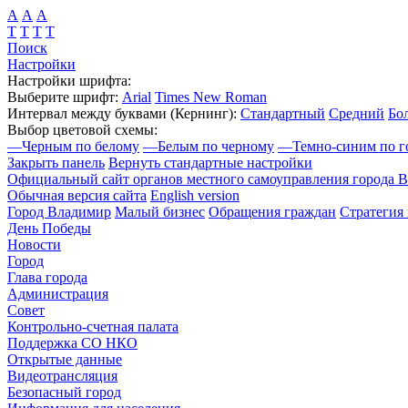
А
А
А
Т
Т
Т
Т
Поиск
Настройки
Настройки шрифта:
Выберите шрифт:
Arial
Times New Roman
Интервал между буквами
(Кернинг)
:
Стандартный
Средний
Бо
Выбор цветовой схемы:
—
Черным по белому
—
Белым по черному
—
Темно-синим по г
Закрыть панель
Вернуть стандартные настройки
Официальный сайт органов местного самоуправления города 
Обычная версия сайта
English version
Город Владимир
Малый бизнес
Обращения граждан
Стратегия 
День Победы
Новости
Город
Глава города
Администрация
Совет
Контрольно-счетная палата
Поддержка СО НКО
Открытые данные
Видеотрансляция
Безопасный город