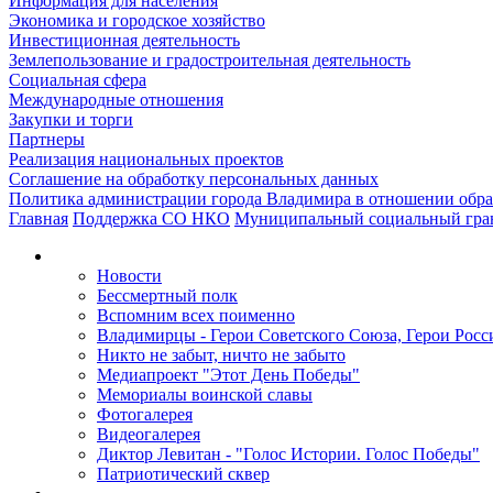
Информация для населения
Экономика и городское хозяйство
Инвестиционная деятельность
Землепользование и градостроительная деятельность
Социальная сфера
Международные отношения
Закупки и торги
Партнеры
Реализация национальных проектов
Соглашение на обработку персональных данных
Политика администрации города Владимира в отношении обр
Главная
Поддержка СО НКО
Муниципальный социальный гра
Новости
Бессмертный полк
Вспомним всех поименно
Владимирцы - Герои Советского Союза, Герои Росс
Никто не забыт, ничто не забыто
Медиапроект "Этот День Победы"
Мемориалы воинской славы
Фотогалерея
Видеогалерея
Диктор Левитан - "Голос Истории. Голос Победы"
Патриотический сквер