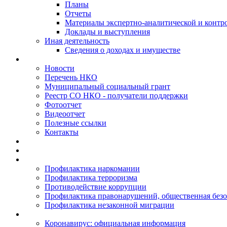
Планы
Отчеты
Материалы экспертно-аналитической и контр
Доклады и выступления
Иная деятельность
Сведения о доходах и имуществе
Новости
Перечень НКО
Муниципальный социальный грант
Реестр СО НКО - получатели поддержки
Фотоотчет
Видеоотчет
Полезные ссылки
Контакты
Профилактика наркомании
Профилактика терроризма
Противодействие коррупции
Профилактика правонарушений, общественная безо
Профилактика незаконной миграции
Коронавирус: официальная информация