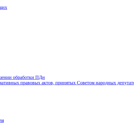
щих
ошении обработки ПДн
ативных правовых актов, принятых Советом народных депутат
ля