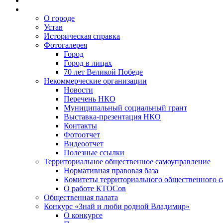
О городе
Устав
Историческая справка
Фотогалерея
Город
Город в лицах
70 лет Великой Победе
Некоммерческие организации
Новости
Перечень НКО
Муниципальный социальный грант
Выставка-презентация НКО
Контакты
Фотоотчет
Видеоотчет
Полезные ссылки
Территориальное общественное самоуправление
Нормативная правовая база
Комитеты территориального общественного 
О работе КТОСов
Общественная палата
Конкурс «Знай и люби родной Владимир»
О конкурсе