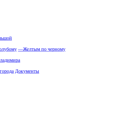
льшой
олубому
—
Желтым по черному
Владимира
города
Документы