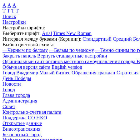
А
А
А
Т
Т
Т
Т
Поиск
Настройки
Настройки шрифта:
Выберите шрифт:
Arial
Times New Roman
Интервал между буквами
(Кернинг)
:
Стандартный
Средний
Бо
Выбор цветовой схемы:
—
Черным по белому
—
Белым по черному
—
Темно-синим по г
Закрыть панель
Вернуть стандартные настройки
Официальный сайт органов местного самоуправления города 
Обычная версия сайта
English version
Город Владимир
Малый бизнес
Обращения граждан
Стратегия 
День Победы
Новости
Город
Глава города
Администрация
Совет
Контрольно-счетная палата
Поддержка СО НКО
Открытые данные
Видеотрансляция
Безопасный город