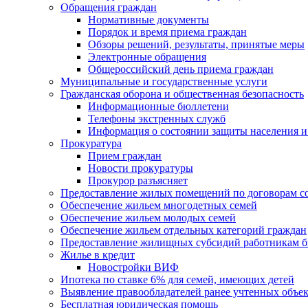
Обращения граждан
Нормативные документы
Порядок и время приема граждан
Обзоры решений, результаты, принятые меры
Электронные обращения
Общероссийский день приема граждан
Муниципальные и государственные услуги
Гражданская оборона и общественная безопасность
Информационные бюллетени
Телефоны экстренных служб
Информация о состоянии защиты населения и
Прокуратура
Прием граждан
Новости прокуратуры
Прокурор разъясняет
Предоставление жилых помещений по договорам с
Обеспечение жильем многодетных семей
Обеспечение жильем молодых семей
Обеспечение жильем отдельных категорий граждан
Предоставление жилищных субсидий работникам 
Жилье в кредит
Новостройки ВИФ
Ипотека по ставке 6% для семей, имеющих детей
Выявление правообладателей ранее учтенных объе
Бесплатная юридическая помощь