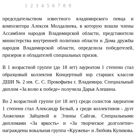
1
2
3
4
5
6
7
8
9
председательством известного владимирского певца и
композитора Алексея Молдалиева, в которую вошли члены
Ассамблеи народов Владимирской области, представители
министерства внутренней политики области и Дома дружбы
народов Владимирской области, определила победителей,
призеров и обладателей специальных призов.
В 1 возрастной группе (до 18 лет) лауреатом 1 степени стал
образцовый коллектив Концертный хор старших классов
ДШИ № 2 им. С. С. Прокофьева г. Владимира. Специальный
диплом «За волю к победе» получила Дарья Алешина.
Во 2 возрастной группе (от 18 лет) среди солистов лауреатом
1 степени стал Александр Белый, а среди коллективов - дуэт
Анжелики Зайцевой и Элины Сайгак. Специальными
дипломами «За яркость» и «За творческое долголетие»
награждены вокальная группа «Кружева» и Любовь Куликова.