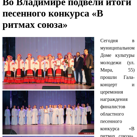
Во Владимире подвели итоги
песенного конкурса «В
ритмах союза»
Сегодня в
муниципальном
Доме культуры
молодежи (ул.
Мира, 55)
прошли Гала-
концерт и
церемония
награждения
финалистов
областного
песенного
конкурса «В
ритмах союза».