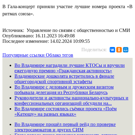
В Гала-концерт приняли участие лучшие номера проекта «В
ритмах союза».
Источник: Управление по связям с общественностью и СМИ
Опубликовано: 16.11.2023 16:49:08
Последнее изменение: 14.02.2024 10:09:55
Поделиться:
Популярные ссылки
Облако тегов
Во Владимире наградили лучшие КТОСы и вручили
ежегодную премию «Гражданская активность»
Владимирские дошколята встретились в финале
общегородской спортивной эстафеты
Во Владимире с деловым и дружеским визитом
побывала делегация из Республики Беларусь
Руководители и активисты национально-культурных и
конфессиональных организаций обсудили на...
Во Владимире состоялись съёмки проекта «Поём
«Катюшу» на разных языках»
Во Владимире прошёл первый рейд по проверке
электросамокатов и других СИМ