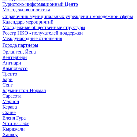
Туристско-информационный Центр
Молодежная политика
Справочник муниципальных учреждений молодежной сферы
Календарь мероприятий
Молодежные общественные структуры
Реестр НКО - получателей поддержки
Международные отношения
Города партнеры
Эрланген, Йена
Кентербери
Ангиари
Кампобассо
Тренто
Бари
Сент
Блумингтон-Нормал
Сарасота
Мэрион
Керава
Скиве
Еленя Гура
Усти-на-лабе
Кырджали
Хайкоу