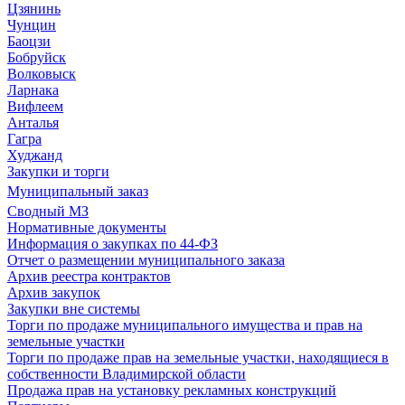
Цзянинь
Чунцин
Баоцзи
Бобруйск
Волковыск
Ларнака
Вифлеем
Анталья
Гагра
Худжанд
Закупки и торги
Муниципальный заказ
Сводный МЗ
Нормативные документы
Информация о закупках по 44-ФЗ
Отчет о размещении муниципального заказа
Архив реестра контрактов
Архив закупок
Закупки вне системы
Торги по продаже муниципального имущества и прав на
земельные участки
Торги по продаже прав на земельные участки, находящиеся в
собственности Владимирской области
Продажа прав на установку рекламных конструкций