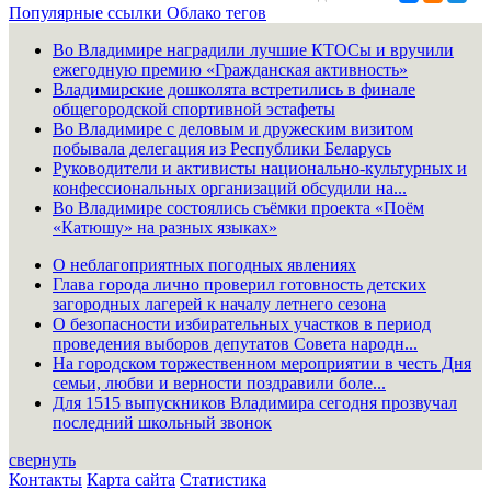
Популярные ссылки
Облако тегов
Во Владимире наградили лучшие КТОСы и вручили
ежегодную премию «Гражданская активность»
Владимирские дошколята встретились в финале
общегородской спортивной эстафеты
Во Владимире с деловым и дружеским визитом
побывала делегация из Республики Беларусь
Руководители и активисты национально-культурных и
конфессиональных организаций обсудили на...
Во Владимире состоялись съёмки проекта «Поём
«Катюшу» на разных языках»
О неблагоприятных погодных явлениях
Глава города лично проверил готовность детских
загородных лагерей к началу летнего сезона
О безопасности избирательных участков в период
проведения выборов депутатов Совета народн...
На городском торжественном мероприятии в честь Дня
семьи, любви и верности поздравили боле...
Для 1515 выпускников Владимира сегодня прозвучал
последний школьный звонок
свернуть
Контакты
Карта сайта
Статистика