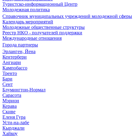
Туристско-информационный Центр
Молодежная политика
Справочник муниципальных учреждений молодежной сферы
Календарь мероприятий
Молодежные общественные структуры
Реестр НКО - получателей поддержки
Международные отношения
Города партнеры
Эрланген, Йена
Кентербери
Ангиари
Кампобассо
Тренто
Бари
Сент
Блумингтон-Нормал
Сарасота
Мэрион
Керава
Скиве
Еленя Гура
Усти-на-лабе
Кырджали
Хайкоу