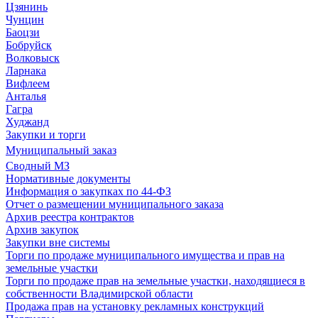
Цзянинь
Чунцин
Баоцзи
Бобруйск
Волковыск
Ларнака
Вифлеем
Анталья
Гагра
Худжанд
Закупки и торги
Муниципальный заказ
Сводный МЗ
Нормативные документы
Информация о закупках по 44-ФЗ
Отчет о размещении муниципального заказа
Архив реестра контрактов
Архив закупок
Закупки вне системы
Торги по продаже муниципального имущества и прав на
земельные участки
Торги по продаже прав на земельные участки, находящиеся в
собственности Владимирской области
Продажа прав на установку рекламных конструкций