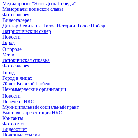
Медиапроект "Этот День Победы"
Мемориалы воинской славы
Фотогалерея
Видеогалерея
Диктор Левитан - "Голос Истории. Голос Победы"
Патриотический сквер
Новости
Город
О городе
Устав
Историческая справка
Фотогалерея
Город
Город в лицах
70 лет Великой Победе
Некоммерческие организации
Новости
Перечень НКО
Муниципальный социальный грант
Выставка-презентация НКО
Контакты
Фотоотчет
Видеоотчет
Полезные ссылки