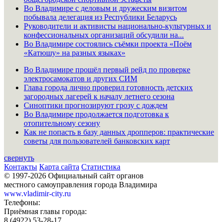
Во Владимире с деловым и дружеским визитом
побывала делегация из Республики Беларусь
Руководители и активисты национально-культурных и
конфессиональных организаций обсудили на...
Во Владимире состоялись съёмки проекта «Поём
«Катюшу» на разных языках»
Во Владимире прошёл первый рейд по проверке
электросамокатов и других СИМ
Глава города лично проверил готовность детских
загородных лагерей к началу летнего сезона
Синоптики прогнозируют грозу с дождем
Во Владимире продолжается подготовка к
отопительному сезону
Как не попасть в базу данных дропперов: практические
советы для пользователей банковских карт
свернуть
Контакты
Карта сайта
Статистика
© 1997-2026 Официальный сайт органов
местного самоуправления города Владимира
www.vladimir-city.ru
Телефоны:
Приёмная главы города:
8 (4922) 53-28-17