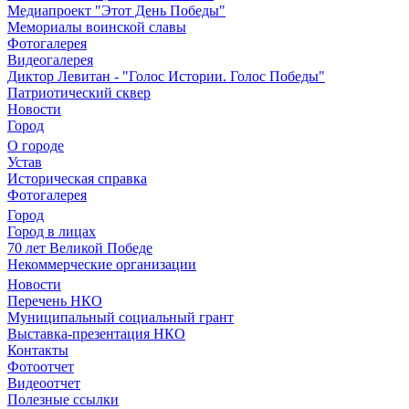
Медиапроект "Этот День Победы"
Мемориалы воинской славы
Фотогалерея
Видеогалерея
Диктор Левитан - "Голос Истории. Голос Победы"
Патриотический сквер
Новости
Город
О городе
Устав
Историческая справка
Фотогалерея
Город
Город в лицах
70 лет Великой Победе
Некоммерческие организации
Новости
Перечень НКО
Муниципальный социальный грант
Выставка-презентация НКО
Контакты
Фотоотчет
Видеоотчет
Полезные ссылки