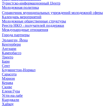
Туристско-информационный Центр
Молодежная политика
Справочник муниципальных учреждений молодежной сферы
Календарь мероприятий
Молодежные общественные структуры
Реестр НКО - получателей поддержки
Международные отношения
Города партнеры
Эрланген, Йена
Кентербери
Ангиари
Кампобассо
Тренто
Бари
Сент
Блумингтон-Нормал
Сарасота
Мэрион
Керава
Скиве
Еленя Гура
Усти-на-лабе
Кырджали
Хайкоу