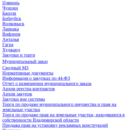
Цзянинь
Чунцин
Баоцзи
Бобруйск
Волковыск
Ларнака
Вифлеем
Анталья
Гагра
Худжанд
Закупки и торги
Муниципальный заказ
Сводный МЗ
Нормативные документы
Информация о закупках по 44-ФЗ
Отчет о размещении муниципального заказа
Архив реестра контрактов
Архив закупок
Закупки вне системы
Торги по продаже муниципального имущества и прав на
земельные участки
Торги по продаже прав на земельные участки, находящиеся в
собственности Владимирской области
Продажа прав на установку рекламных конструкций