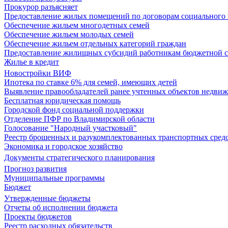
Прокурор разъясняет
Предоставление жилых помещений по договорам социального
Обеспечение жильем многодетных семей
Обеспечение жильем молодых семей
Обеспечение жильем отдельных категорий граждан
Предоставление жилищных субсидий работникам бюджетной 
Жилье в кредит
Новостройки ВИФ
Ипотека по ставке 6% для семей, имеющих детей
Выявление правообладателей ранее учтенных объектов недви
Бесплатная юридическая помощь
Городской фонд социальной поддержки
Отделение ПФР по Владимирской области
Голосование "Народный участковый"
Реестр брошенных и разукомплектованных транспортных сред
Экономика и городское хозяйство
Документы стратегического планирования
Прогноз развития
Муниципальные программы
Бюджет
Утвержденные бюджеты
Отчеты об исполнении бюджета
Проекты бюджетов
Реестр расходных обязательств