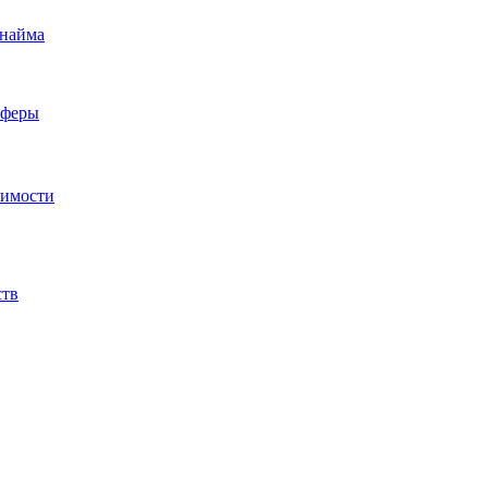
 найма
сферы
жимости
ств