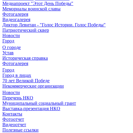
Медиапроект "Этот День Победы"
Мемориалы воинской славы
Фотогалерея
Видеогалерея
Диктор Левитан - "Голос Истории. Голос Победы"
Патриотический сквер
Новости
Город
О городе
Устав
Историческая справка
Фотогалерея
Город
Город в лицах
70 лет Великой Победе
Некоммерческие организации
Новости
Перечень НКО
Муниципальный социальный грант
Выставка-презентация НКО
Контакты
Фотоотчет
Видеоотчет
Полезные ссылки