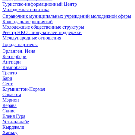
Туристско-информационный Центр
Молодежная политика
Справочник муниципальных учреждений молодежной сферы
Календарь мероприятий
Молодежные общественные структуры
Реестр НКО - получателей поддержки
Международные отношения
Города партнеры
Эрланген, Йена
Кентербери
Ангиари
Кампобассо
Тренто
Бари
Сент
Блумингтон-Нормал
Сарасота
Мэрион
Керава
Скиве
Еленя Гура
Усти-на-лабе
Кырджали
Хайкоу