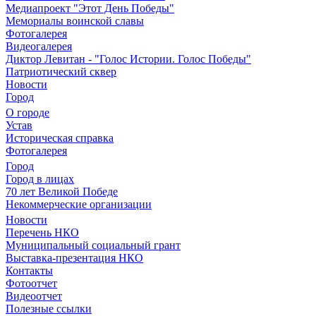
Медиапроект "Этот День Победы"
Мемориалы воинской славы
Фотогалерея
Видеогалерея
Диктор Левитан - "Голос Истории. Голос Победы"
Патриотический сквер
Новости
Город
О городе
Устав
Историческая справка
Фотогалерея
Город
Город в лицах
70 лет Великой Победе
Некоммерческие организации
Новости
Перечень НКО
Муниципальный социальный грант
Выставка-презентация НКО
Контакты
Фотоотчет
Видеоотчет
Полезные ссылки