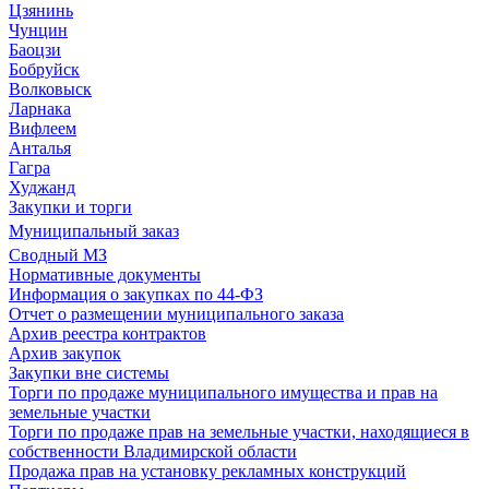
Цзянинь
Чунцин
Баоцзи
Бобруйск
Волковыск
Ларнака
Вифлеем
Анталья
Гагра
Худжанд
Закупки и торги
Муниципальный заказ
Сводный МЗ
Нормативные документы
Информация о закупках по 44-ФЗ
Отчет о размещении муниципального заказа
Архив реестра контрактов
Архив закупок
Закупки вне системы
Торги по продаже муниципального имущества и прав на
земельные участки
Торги по продаже прав на земельные участки, находящиеся в
собственности Владимирской области
Продажа прав на установку рекламных конструкций