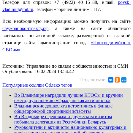
Телефон для справок: +7 (4922) 40–15–88, e-mail:
povsk-
vladimir@mil.ru
. Телефон «горячей линии» - 117.
Всю необходимую информацию можно получить на сайте
службапоконтракту.рф
, а также на сайте областного
военкомата по активной ссылке, размещенной на главной
странице сайта администрации города
«Присоединяйся к
СВОим»
.
Источник: Управление по связям с общественностью и СМИ
Опубликовано: 16.02.2024 13:54:42
Поделиться:
Популярные ссылки
Облако тегов
Во Владимире наградили лучшие КТОСы и вручили
ежегодную премию «Гражданская активность»
Владимирские дошколята встретились в финале
общегородской спортивной эстафеты
Во Владимире с деловым и дружеским визитом
побывала делегация из Республики Беларусь
Руководители и активисты национально-культурных и
конфессиональных организаций обсудили на...