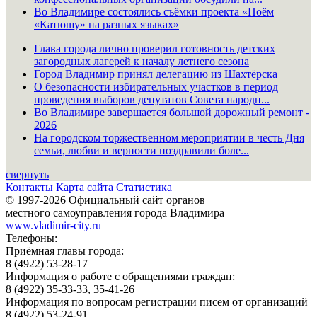
Во Владимире состоялись съёмки проекта «Поём
«Катюшу» на разных языках»
Глава города лично проверил готовность детских
загородных лагерей к началу летнего сезона
Город Владимир принял делегацию из Шахтёрска
О безопасности избирательных участков в период
проведения выборов депутатов Совета народн...
Во Владимире завершается большой дорожный ремонт -
2026
На городском торжественном мероприятии в честь Дня
семьи, любви и верности поздравили боле...
свернуть
Контакты
Карта сайта
Статистика
© 1997-2026 Официальный сайт органов
местного самоуправления города Владимира
www.vladimir-city.ru
Телефоны:
Приёмная главы города:
8 (4922) 53-28-17
Информация о работе с обращениями граждан:
8 (4922) 35-33-33, 35-41-26
Информация по вопросам регистрации писем от организаций
8 (4922) 53-24-91