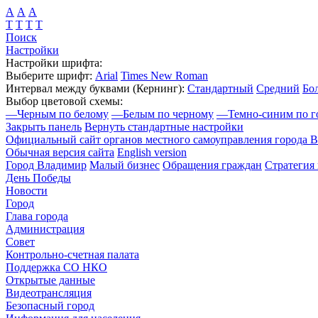
А
А
А
Т
Т
Т
Т
Поиск
Настройки
Настройки шрифта:
Выберите шрифт:
Arial
Times New Roman
Интервал между буквами
(Кернинг)
:
Стандартный
Средний
Бо
Выбор цветовой схемы:
—
Черным по белому
—
Белым по черному
—
Темно-синим по г
Закрыть панель
Вернуть стандартные настройки
Официальный сайт органов местного самоуправления города 
Обычная версия сайта
English version
Город Владимир
Малый бизнес
Обращения граждан
Стратегия 
День Победы
Новости
Город
Глава города
Администрация
Совет
Контрольно-счетная палата
Поддержка СО НКО
Открытые данные
Видеотрансляция
Безопасный город