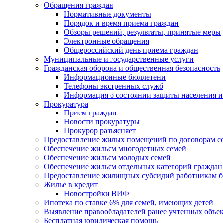
Обращения граждан
Нормативные документы
Порядок и время приема граждан
Обзоры решений, результаты, принятые меры
Электронные обращения
Общероссийский день приема граждан
Муниципальные и государственные услуги
Гражданская оборона и общественная безопасность
Информационные бюллетени
Телефоны экстренных служб
Информация о состоянии защиты населения и
Прокуратура
Прием граждан
Новости прокуратуры
Прокурор разъясняет
Предоставление жилых помещений по договорам с
Обеспечение жильем многодетных семей
Обеспечение жильем молодых семей
Обеспечение жильем отдельных категорий граждан
Предоставление жилищных субсидий работникам 
Жилье в кредит
Новостройки ВИФ
Ипотека по ставке 6% для семей, имеющих детей
Выявление правообладателей ранее учтенных объе
Бесплатная юридическая помощь