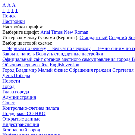
А
А
А
Т
Т
Т
Т
Поиск
Настройки
Настройки шрифта:
Выберите шрифт:
Arial
Times New Roman
Интервал между буквами
(Кернинг)
:
Стандартный
Средний
Бо
Выбор цветовой схемы:
—
Черным по белому
—
Белым по черному
—
Темно-синим по г
Закрыть панель
Вернуть стандартные настройки
Официальный сайт органов местного самоуправления города 
Обычная версия сайта
English version
Город Владимир
Малый бизнес
Обращения граждан
Стратегия 
День Победы
Новости
Город
Глава города
Администрация
Совет
Контрольно-счетная палата
Поддержка СО НКО
Открытые данные
Видеотрансляция
Безопасный город