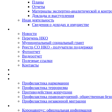
Планы
Отчеты
Материалы экспертно-аналитической и контр
Доклады и выступления
Иная деятельность
Сведения о доходах и имуществе
Новости
Перечень НКО
Муниципальный социальный грант
Реестр СО НКО - получатели поддержки
Фотоотчет
Видеоотчет
Полезные ссылки
Контакты
Профилактика наркомании
Профилактика терроризма
Противодействие коррупции
Профилактика правонарушений, общественная безо
Профилактика незаконной миграции
Коронавирус: официальная информация