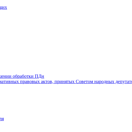
щих
ошении обработки ПДн
ативных правовых актов, принятых Советом народных депутат
ля