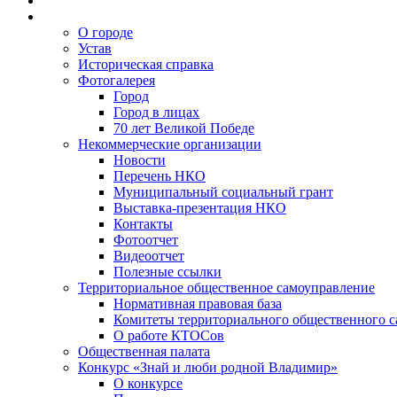
О городе
Устав
Историческая справка
Фотогалерея
Город
Город в лицах
70 лет Великой Победе
Некоммерческие организации
Новости
Перечень НКО
Муниципальный социальный грант
Выставка-презентация НКО
Контакты
Фотоотчет
Видеоотчет
Полезные ссылки
Территориальное общественное самоуправление
Нормативная правовая база
Комитеты территориального общественного 
О работе КТОСов
Общественная палата
Конкурс «Знай и люби родной Владимир»
О конкурсе