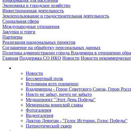
Информация для населения
Экономика и городское хозяйство
Инвестиционная деятельность
Землепользование и градостроительная деятельность
Социальная сфера
Международные отношения
Закупки и торги
Партнеры
Реализация национальных проектов
Соглашение на обработку персональных данных
Политика администрации города Владимира в отношении обр
Главная
Поддержка СО НКО
Новости
Новости некоммерчески
Новости
Бессмертный полк
Вспомним всех поименно
Владимирцы - Герои Советского Союза, Герои Росс
Никто не забыт, ничто не забыто
Медиапроект "Этот День Победы"
Мемориалы воинской славы
Фотогалерея
Видеогалерея
Диктор Левитан - "Голос Истории. Голос Победы"
Патриотический сквер