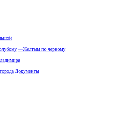
льшой
олубому
—
Желтым по черному
Владимира
города
Документы