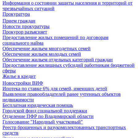
Информация о состоянии защиты населения и территорий от
чрезвычайных ситуаций
Прокуратура
Прием граждан
Новости прокуратуры
Прокурор разъясняет
Предоставление жилых помещений по договорам
социального найма
Обеспечение жильем многодетных семей
Обеспечение жильем молодых семей
Обеспечение жильем отдельных категорий граждан
Предоставление жилищных субсидий работникам бюджетной
сферы
Жилье в кредит
Новостройки ВИФ
Ипотека по ставке 6% для семей, имеющих детей
Выявление правообладателей ранее учтенных объектов
недвижимости
Бесплатная юридическая помощь
Городской фонд социальной поддержки
Отделение ПФР по Владимирской области
Голосование "Народный участковый"
Реестр брошенных и разукомплектованных транспортных
средств