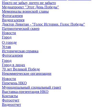
Никто не забыт, ничто не забыто
Медиапроект "Этот День Победы"
Мемориалы воинской славы
Фотогалерея
Видеогалерея
Диктор Левитан - "Голос Истории. Голос Победы"
Патриотический сквер
Новости
Город
О городе
Устав
Историческая справка
Фотогалерея
Город
Город в лицах
70 лет Великой Победе
Некоммерческие организации
Новости
Перечень НКО
Муниципальный социальный грант
Выставка-презентация НКО
Контакты
Фотоотчет
Видеоотчет