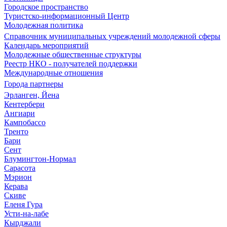
Городское пространство
Туристско-информационный Центр
Молодежная политика
Справочник муниципальных учреждений молодежной сферы
Календарь мероприятий
Молодежные общественные структуры
Реестр НКО - получателей поддержки
Международные отношения
Города партнеры
Эрланген, Йена
Кентербери
Ангиари
Кампобассо
Тренто
Бари
Сент
Блумингтон-Нормал
Сарасота
Мэрион
Керава
Скиве
Еленя Гура
Усти-на-лабе
Кырджали