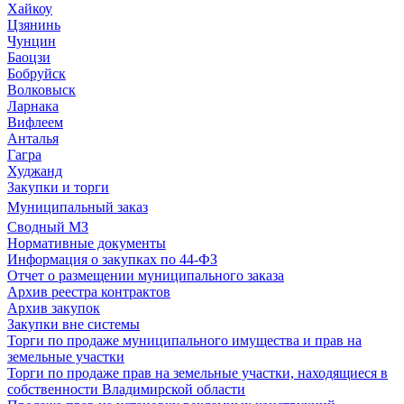
Хайкоу
Цзянинь
Чунцин
Баоцзи
Бобруйск
Волковыск
Ларнака
Вифлеем
Анталья
Гагра
Худжанд
Закупки и торги
Муниципальный заказ
Сводный МЗ
Нормативные документы
Информация о закупках по 44-ФЗ
Отчет о размещении муниципального заказа
Архив реестра контрактов
Архив закупок
Закупки вне системы
Торги по продаже муниципального имущества и прав на
земельные участки
Торги по продаже прав на земельные участки, находящиеся в
собственности Владимирской области