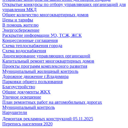
Открытые конкурсы по отбору управляющих организаций для
управления МКД
Общее количество многоквартирных домов
Цены и тарифы
В помощь жителю
Энергосбережение
Раскрытие информации УО, ТСЖ, ЖСК
Концессионные соглашения
Схема теплоснабжения города
Схема водоснабжения
Лицензирование управляющих организаций
Капитальный ремонт многоквартирных домов
Проекты программ комплексного развития
Муниципальный жилищный контроль
Дорожное движение г.Владимира
Парковки общего пользования
Благоустройство
Общие документы ЖКХ
Уличное освещение
План ремонтных работ на автомобильных дорогах
Муниципальный контроль
Нарушители
Демонтаж рекламных конструкций 05.11.2025
Перепись населения 2020