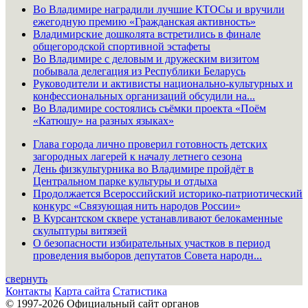
Во Владимире наградили лучшие КТОСы и вручили
ежегодную премию «Гражданская активность»
Владимирские дошколята встретились в финале
общегородской спортивной эстафеты
Во Владимире с деловым и дружеским визитом
побывала делегация из Республики Беларусь
Руководители и активисты национально-культурных и
конфессиональных организаций обсудили на...
Во Владимире состоялись съёмки проекта «Поём
«Катюшу» на разных языках»
Глава города лично проверил готовность детских
загородных лагерей к началу летнего сезона
День физкультурника во Владимире пройдёт в
Центральном парке культуры и отдыха
Продолжается Всероссийский историко-патриотический
конкурс «Связующая нить народов России»
В Курсантском сквере устанавливают белокаменные
скульптуры витязей
О безопасности избирательных участков в период
проведения выборов депутатов Совета народн...
свернуть
Контакты
Карта сайта
Статистика
© 1997-2026 Официальный сайт органов