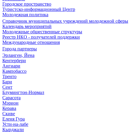
Городское пространство
Туристско-информационный Центр
Молодежная политика
Справочник муниципальных учреждений молодежной сферы
Календарь мероприятий
Молодежные общественные структуры
Реестр НКО - получателей поддержки
Международные отношения
Города партнеры
Эрланген, Йена
Кентербери
Ангиари
Кампобассо
Тренто
Бари
Сент
Блумингтон-Нормал
Сарасота
Мэрион
Керава
Скиве
Еленя Гура
Усти-на-лабе
Кырджали