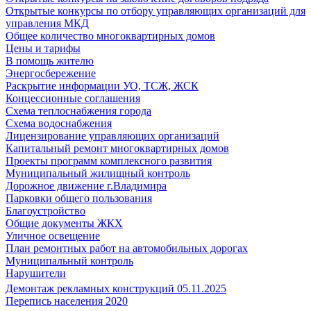
Открытые конкурсы по отбору управляющих организаций для
управления МКД
Общее количество многоквартирных домов
Цены и тарифы
В помощь жителю
Энергосбережение
Раскрытие информации УО, ТСЖ, ЖСК
Концессионные соглашения
Схема теплоснабжения города
Схема водоснабжения
Лицензирование управляющих организаций
Капитальный ремонт многоквартирных домов
Проекты программ комплексного развития
Муниципальный жилищный контроль
Дорожное движение г.Владимира
Парковки общего пользования
Благоустройство
Общие документы ЖКХ
Уличное освещение
План ремонтных работ на автомобильных дорогах
Муниципальный контроль
Нарушители
Демонтаж рекламных конструкций 05.11.2025
Перепись населения 2020