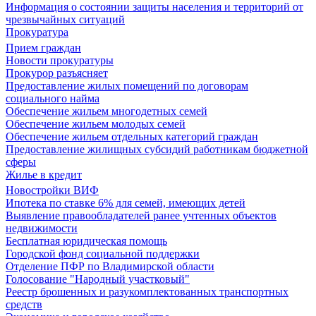
Информация о состоянии защиты населения и территорий от
чрезвычайных ситуаций
Прокуратура
Прием граждан
Новости прокуратуры
Прокурор разъясняет
Предоставление жилых помещений по договорам
социального найма
Обеспечение жильем многодетных семей
Обеспечение жильем молодых семей
Обеспечение жильем отдельных категорий граждан
Предоставление жилищных субсидий работникам бюджетной
сферы
Жилье в кредит
Новостройки ВИФ
Ипотека по ставке 6% для семей, имеющих детей
Выявление правообладателей ранее учтенных объектов
недвижимости
Бесплатная юридическая помощь
Городской фонд социальной поддержки
Отделение ПФР по Владимирской области
Голосование "Народный участковый"
Реестр брошенных и разукомплектованных транспортных
средств