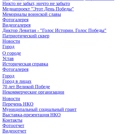
Никто не забыт, ничто не забыто
Медиапроект "Этот День Победы"
Мемориалы воинской славы
Фотогалерея
Видеогалерея
Диктор Левитан - "Голос Истории. Голос Победы"
Патриотический сквер
Новости
Город
О городе
Устав
Историческая справка
Фотогалерея
Город
Город в лицах
70 лет Великой Победе
Некоммерческие организации
Новости
Перечень НКО
Муниципальный социальный грант
Выставка-презентация НКО
Контакты
Фотоотчет
Видеоотчет