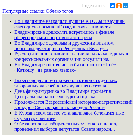
Поделиться:
Популярные ссылки
Облако тегов
Во Владимире наградили лучшие КТОСы и вручили
ежегодную премию «Гражданская активность»
Владимирские дошколята встретились в финале
общегородской спортивной эстафеты
Во Владимире с деловым и дружеским визитом
побывала делегация из Республики Беларусь
Руководители и активисты национально-культурных и
конфессиональных организаций обсудили на...
Во Владимире состоялись съёмки проекта «Поём
«Катюшу» на разных языках»
Глава города лично проверил готовность детских
загородных лагерей к началу летнего сезона
День физкультурника во Владимире пройдёт в
Центральном парке культуры и отдыха
Продолжается Всероссийский историко-патриотический
конкурс «Связующая нить народов России»
В Курсантском сквере устанавливают белокаменные
скульптуры витязей
О безопасности избирательных участков в период
проведения выборов депутатов Совета народн...