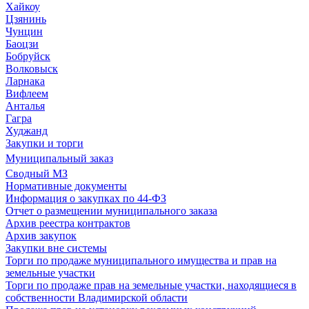
Хайкоу
Цзянинь
Чунцин
Баоцзи
Бобруйск
Волковыск
Ларнака
Вифлеем
Анталья
Гагра
Худжанд
Закупки и торги
Муниципальный заказ
Сводный МЗ
Нормативные документы
Информация о закупках по 44-ФЗ
Отчет о размещении муниципального заказа
Архив реестра контрактов
Архив закупок
Закупки вне системы
Торги по продаже муниципального имущества и прав на
земельные участки
Торги по продаже прав на земельные участки, находящиеся в
собственности Владимирской области