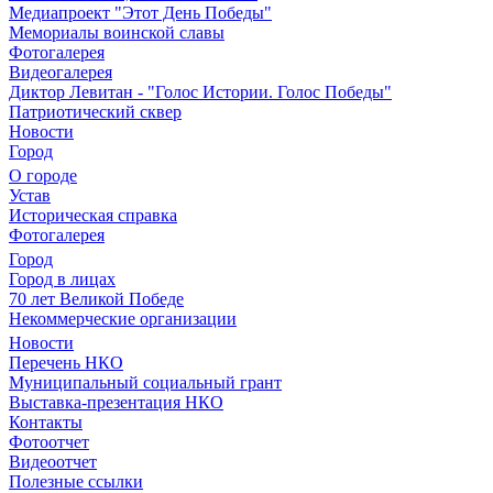
Медиапроект "Этот День Победы"
Мемориалы воинской славы
Фотогалерея
Видеогалерея
Диктор Левитан - "Голос Истории. Голос Победы"
Патриотический сквер
Новости
Город
О городе
Устав
Историческая справка
Фотогалерея
Город
Город в лицах
70 лет Великой Победе
Некоммерческие организации
Новости
Перечень НКО
Муниципальный социальный грант
Выставка-презентация НКО
Контакты
Фотоотчет
Видеоотчет
Полезные ссылки