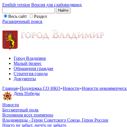
English version
Версия для слабовидящих
Весь сайт
Раздел
Расширенный поиск
Город Владимир
Малый бизнес
Обращения граждан
Стратегия города
Документы
Главная
»
Поддержка СО НКО
»
Новости
»
Новости некоммерческ
День Победы
Новости
Бессмертный полк
Вспомним всех поименно
Владимирцы - Герои Советского Союза, Герои России
Никто не забыт, ничто не забыто