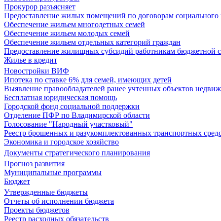
Прокурор разъясняет
Предоставление жилых помещений по договорам социального
Обеспечение жильем многодетных семей
Обеспечение жильем молодых семей
Обеспечение жильем отдельных категорий граждан
Предоставление жилищных субсидий работникам бюджетной 
Жилье в кредит
Новостройки ВИФ
Ипотека по ставке 6% для семей, имеющих детей
Выявление правообладателей ранее учтенных объектов недви
Бесплатная юридическая помощь
Городской фонд социальной поддержки
Отделение ПФР по Владимирской области
Голосование "Народный участковый"
Реестр брошенных и разукомплектованных транспортных сред
Экономика и городское хозяйство
Документы стратегического планирования
Прогноз развития
Муниципальные программы
Бюджет
Утвержденные бюджеты
Отчеты об исполнении бюджета
Проекты бюджетов
Реестр расходных обязательств