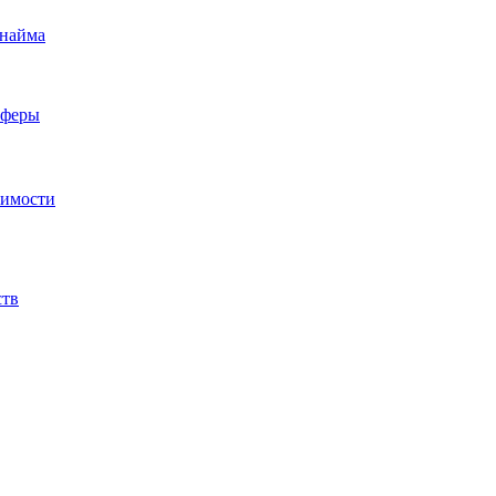
 найма
сферы
жимости
ств