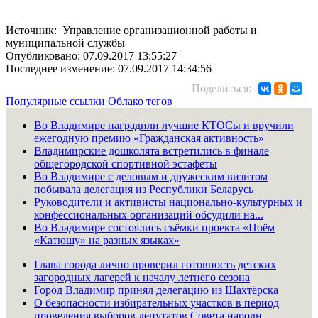
Источник: Управление организационной работы и
муниципальной службы
Опубликовано: 07.09.2017 13:55:27
Последнее изменение: 07.09.2017 14:34:56
Поделиться:
Популярные ссылки
Облако тегов
Во Владимире наградили лучшие КТОСы и вручили
ежегодную премию «Гражданская активность»
Владимирские дошколята встретились в финале
общегородской спортивной эстафеты
Во Владимире с деловым и дружеским визитом
побывала делегация из Республики Беларусь
Руководители и активисты национально-культурных и
конфессиональных организаций обсудили на...
Во Владимире состоялись съёмки проекта «Поём
«Катюшу» на разных языках»
Глава города лично проверил готовность детских
загородных лагерей к началу летнего сезона
Город Владимир принял делегацию из Шахтёрска
О безопасности избирательных участков в период
проведения выборов депутатов Совета народн...