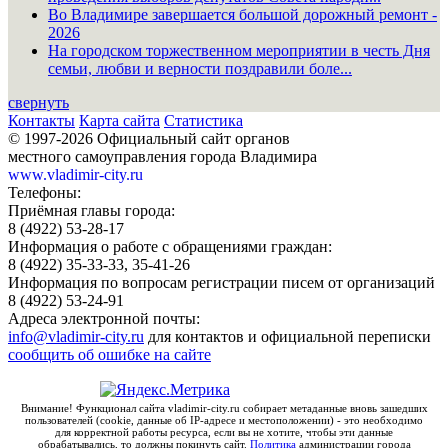
Во Владимире завершается большой дорожный ремонт -
2026
На городском торжественном мероприятии в честь Дня
семьи, любви и верности поздравили боле...
свернуть
Контакты
Карта сайта
Статистика
© 1997-2026 Официальный сайт органов
местного самоуправления города Владимира
www.vladimir-city.ru
Телефоны:
Приёмная главы города:
8 (4922) 53-28-17
Информация о работе с обращениями граждан:
8 (4922) 35-33-33, 35-41-26
Информация по вопросам регистрации писем от организаций
8 (4922) 53-24-91
Адреса электронной почты:
info@vladimir-city.ru
для контактов и официальной переписки
сообщить об ошибке на сайте
Внимание! Функционал сайта vladimir-city.ru собирает метаданные вновь зашедших
пользователей (cookie, данные об IP-адресе и местоположении) - это необходимо
для корректной работы ресурса, если вы не хотите, чтобы эти данные
обрабатывались, то должны покинуть сайт.
Политика
администрации города