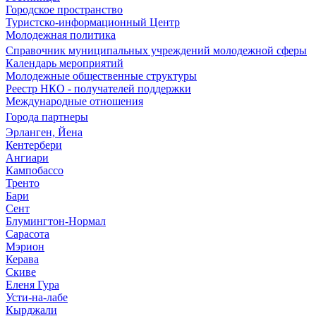
Городское пространство
Туристско-информационный Центр
Молодежная политика
Справочник муниципальных учреждений молодежной сферы
Календарь мероприятий
Молодежные общественные структуры
Реестр НКО - получателей поддержки
Международные отношения
Города партнеры
Эрланген, Йена
Кентербери
Ангиари
Кампобассо
Тренто
Бари
Сент
Блумингтон-Нормал
Сарасота
Мэрион
Керава
Скиве
Еленя Гура
Усти-на-лабе
Кырджали