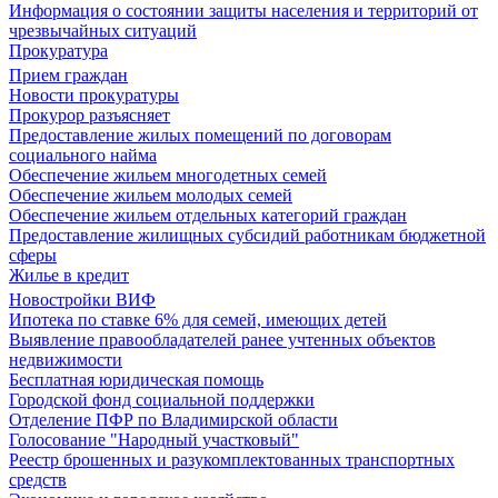
Информация о состоянии защиты населения и территорий от
чрезвычайных ситуаций
Прокуратура
Прием граждан
Новости прокуратуры
Прокурор разъясняет
Предоставление жилых помещений по договорам
социального найма
Обеспечение жильем многодетных семей
Обеспечение жильем молодых семей
Обеспечение жильем отдельных категорий граждан
Предоставление жилищных субсидий работникам бюджетной
сферы
Жилье в кредит
Новостройки ВИФ
Ипотека по ставке 6% для семей, имеющих детей
Выявление правообладателей ранее учтенных объектов
недвижимости
Бесплатная юридическая помощь
Городской фонд социальной поддержки
Отделение ПФР по Владимирской области
Голосование "Народный участковый"
Реестр брошенных и разукомплектованных транспортных
средств