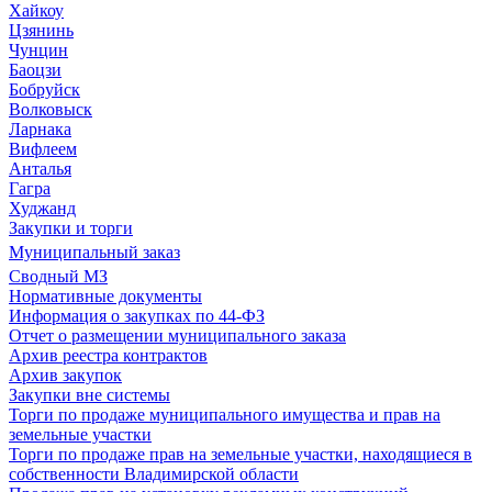
Хайкоу
Цзянинь
Чунцин
Баоцзи
Бобруйск
Волковыск
Ларнака
Вифлеем
Анталья
Гагра
Худжанд
Закупки и торги
Муниципальный заказ
Сводный МЗ
Нормативные документы
Информация о закупках по 44-ФЗ
Отчет о размещении муниципального заказа
Архив реестра контрактов
Архив закупок
Закупки вне системы
Торги по продаже муниципального имущества и прав на
земельные участки
Торги по продаже прав на земельные участки, находящиеся в
собственности Владимирской области