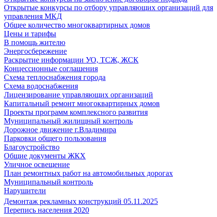
Открытые конкурсы по отбору управляющих организаций для
управления МКД
Общее количество многоквартирных домов
Цены и тарифы
В помощь жителю
Энергосбережение
Раскрытие информации УО, ТСЖ, ЖСК
Концессионные соглашения
Схема теплоснабжения города
Схема водоснабжения
Лицензирование управляющих организаций
Капитальный ремонт многоквартирных домов
Проекты программ комплексного развития
Муниципальный жилищный контроль
Дорожное движение г.Владимира
Парковки общего пользования
Благоустройство
Общие документы ЖКХ
Уличное освещение
План ремонтных работ на автомобильных дорогах
Муниципальный контроль
Нарушители
Демонтаж рекламных конструкций 05.11.2025
Перепись населения 2020