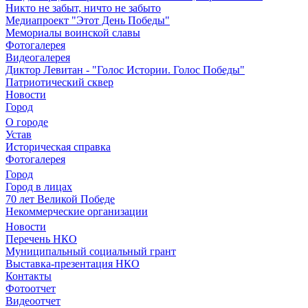
Никто не забыт, ничто не забыто
Медиапроект "Этот День Победы"
Мемориалы воинской славы
Фотогалерея
Видеогалерея
Диктор Левитан - "Голос Истории. Голос Победы"
Патриотический сквер
Новости
Город
О городе
Устав
Историческая справка
Фотогалерея
Город
Город в лицах
70 лет Великой Победе
Некоммерческие организации
Новости
Перечень НКО
Муниципальный социальный грант
Выставка-презентация НКО
Контакты
Фотоотчет
Видеоотчет