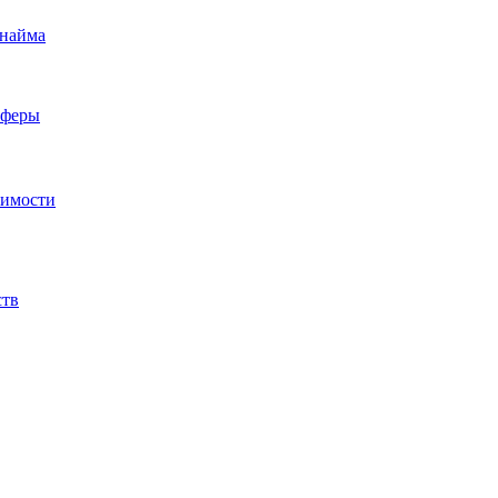
 найма
сферы
жимости
ств