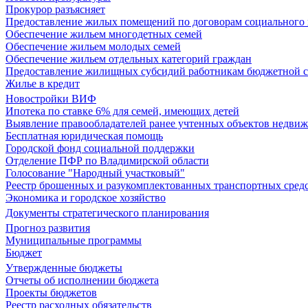
Прокурор разъясняет
Предоставление жилых помещений по договорам социального
Обеспечение жильем многодетных семей
Обеспечение жильем молодых семей
Обеспечение жильем отдельных категорий граждан
Предоставление жилищных субсидий работникам бюджетной 
Жилье в кредит
Новостройки ВИФ
Ипотека по ставке 6% для семей, имеющих детей
Выявление правообладателей ранее учтенных объектов недви
Бесплатная юридическая помощь
Городской фонд социальной поддержки
Отделение ПФР по Владимирской области
Голосование "Народный участковый"
Реестр брошенных и разукомплектованных транспортных сред
Экономика и городское хозяйство
Документы стратегического планирования
Прогноз развития
Муниципальные программы
Бюджет
Утвержденные бюджеты
Отчеты об исполнении бюджета
Проекты бюджетов
Реестр расходных обязательств