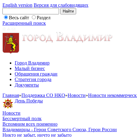
English version
Версия для слабовидящих
Весь сайт
Раздел
Расширенный поиск
Город Владимир
Малый бизнес
Обращения граждан
Стратегия города
Документы
Главная
»
Поддержка СО НКО
»
Новости
»
Новости некоммерческ
День Победы
Новости
Бессмертный полк
Вспомним всех поименно
Владимирцы - Герои Советского Союза, Герои России
Никто не забыт, ничто не забыто