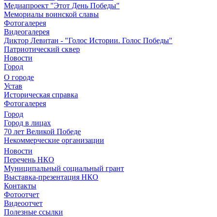
Медиапроект "Этот День Победы"
Мемориалы воинской славы
Фотогалерея
Видеогалерея
Диктор Левитан - "Голос Истории. Голос Победы"
Патриотический сквер
Новости
Город
О городе
Устав
Историческая справка
Фотогалерея
Город
Город в лицах
70 лет Великой Победе
Некоммерческие организации
Новости
Перечень НКО
Муниципальный социальный грант
Выставка-презентация НКО
Контакты
Фотоотчет
Видеоотчет
Полезные ссылки