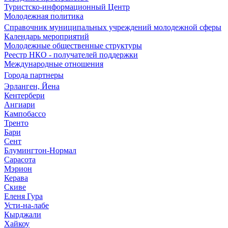
Туристско-информационный Центр
Молодежная политика
Справочник муниципальных учреждений молодежной сферы
Календарь мероприятий
Молодежные общественные структуры
Реестр НКО - получателей поддержки
Международные отношения
Города партнеры
Эрланген, Йена
Кентербери
Ангиари
Кампобассо
Тренто
Бари
Сент
Блумингтон-Нормал
Сарасота
Мэрион
Керава
Скиве
Еленя Гура
Усти-на-лабе
Кырджали
Хайкоу