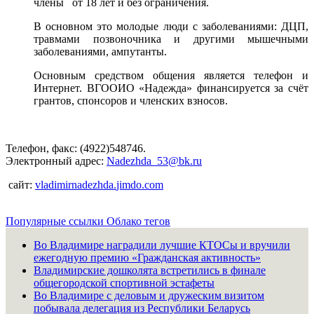
члены от 18 лет и без ограничения.
В основном это молодые люди с заболеваниями: ДЦП,
травмами позвоночника и другими мышечными
заболеваниями, ампутанты.
Основным средством общения является телефон и
Интернет. ВГООИО «Надежда» финансируется за счёт
грантов, спонсоров и членских взносов.
Телефон, факс: (4922)548746.
Электронный адрес:
Nadezhda_53@bk.ru
сайт:
vladimirnadezhda
.
jimdo
.
com
Популярные ссылки
Облако тегов
Во Владимире наградили лучшие КТОСы и вручили
ежегодную премию «Гражданская активность»
Владимирские дошколята встретились в финале
общегородской спортивной эстафеты
Во Владимире с деловым и дружеским визитом
побывала делегация из Республики Беларусь