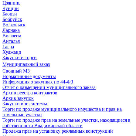
Цзянинь
Чунцин
Баоцзи
Бобруйск
Волковыск
Ларнака
Вифлеем
Анталья
Гагра
Худжанд
Закупки и торги
Муниципальный заказ
Сводный МЗ
Нормативные документы
Информация о закупках по 44-ФЗ
Отчет о размещении муниципального заказа
Архив реестра контрактов
Архив закупок
Закупки вне системы
Торги по продаже муниципального имущества и прав на
земельные участки
Торги по продаже прав на земельные участки, находящиеся в
собственности Владимирской области
Продажа прав на установку рекламных конструкций