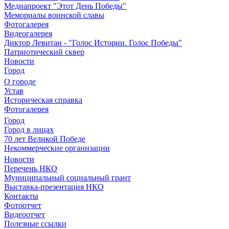
Медиапроект "Этот День Победы"
Мемориалы воинской славы
Фотогалерея
Видеогалерея
Диктор Левитан - "Голос Истории. Голос Победы"
Патриотический сквер
Новости
Город
О городе
Устав
Историческая справка
Фотогалерея
Город
Город в лицах
70 лет Великой Победе
Некоммерческие организации
Новости
Перечень НКО
Муниципальный социальный грант
Выставка-презентация НКО
Контакты
Фотоотчет
Видеоотчет
Полезные ссылки