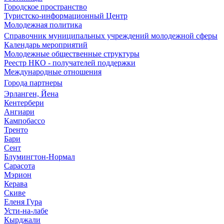
Городское пространство
Туристско-информационный Центр
Молодежная политика
Справочник муниципальных учреждений молодежной сферы
Календарь мероприятий
Молодежные общественные структуры
Реестр НКО - получателей поддержки
Международные отношения
Города партнеры
Эрланген, Йена
Кентербери
Ангиари
Кампобассо
Тренто
Бари
Сент
Блумингтон-Нормал
Сарасота
Мэрион
Керава
Скиве
Еленя Гура
Усти-на-лабе
Кырджали