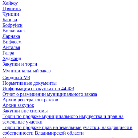
Хайкоу
Цзянинь
Чунцин
Баоцзи
Бобруйск
Волковыск
Ларнака
Вифлеем
Анталья
Гагра
Худжанд
Закупки и торги
Муниципальный заказ
Сводный МЗ
Нормативные документы
Информация о закупках по 44-ФЗ
Отчет о размещении муниципального заказа
Архив реестра контрактов
Архив закупок
Закупки вне системы
Торги по продаже муниципального имущества и прав на
земельные участки
Торги по продаже прав на земельные участки, находящиеся в
собственности Владимирской области