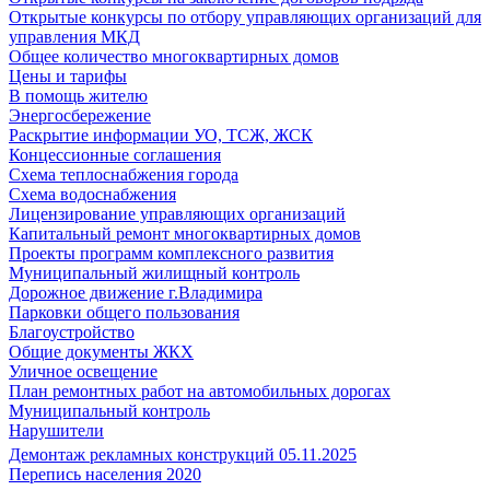
Открытые конкурсы по отбору управляющих организаций для
управления МКД
Общее количество многоквартирных домов
Цены и тарифы
В помощь жителю
Энергосбережение
Раскрытие информации УО, ТСЖ, ЖСК
Концессионные соглашения
Схема теплоснабжения города
Схема водоснабжения
Лицензирование управляющих организаций
Капитальный ремонт многоквартирных домов
Проекты программ комплексного развития
Муниципальный жилищный контроль
Дорожное движение г.Владимира
Парковки общего пользования
Благоустройство
Общие документы ЖКХ
Уличное освещение
План ремонтных работ на автомобильных дорогах
Муниципальный контроль
Нарушители
Демонтаж рекламных конструкций 05.11.2025
Перепись населения 2020