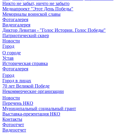
Никто не забыт, ничто не забыто
Медиапроект "Этот День Победы"
Мемориалы воинской славы
Фотогалерея
Видеогалерея
Диктор Левитан - "Голос Истории. Голос Победы"
Патриотический сквер
Новости
Город
О городе
Устав
Историческая справка
Фотогалерея
Город
Город в лицах
70 лет Великой Победе
Некоммерческие организации
Новости
Перечень НКО
Муниципальный социальный грант
Выставка-презентация НКО
Контакты
Фотоотчет
Видеоотчет