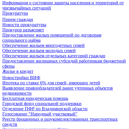
Информация о состоянии защиты населения и территорий от
чрезвычайных ситуаций
Прокуратура
Прием граждан
Новости прокуратуры
Прокурор разъясняет
Предоставление жилых помещений по договорам
социального найма
Обеспечение жильем многодетных семей
Обеспечение жильем молодых семей
Обеспечение жильем отдельных категорий граждан
Предоставление жилищных субсидий работникам бюджетной
сферы
Жилье в кредит
Новостройки ВИФ
Ипотека по ставке 6% для семей, имеющих детей
Выявление правообладателей ранее учтенных объектов
недвижимости
Бесплатная юридическая помощь
Городской фонд социальной поддержки
Отделение ПФР по Владимирской области
Голосование "Народный участковый"
Реестр брошенных и разукомплектованных транспортных
средств