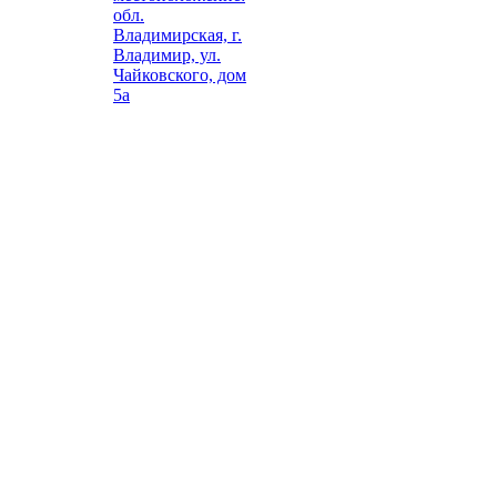
обл.
Владимирская, г.
Владимир, ул.
Чайковского, дом
5а