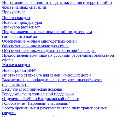
Информация о состоянии защиты населения и территорий от
чрезвычайных ситуаций
Прокуратура
Прием граждан
Новости прокуратуры
Прокурор разъясняет
Предоставление жилых помещений по договорам
социального найма
Обеспечение жильем многодетных семей
Обеспечение жильем молодых семей
Обеспечение жильем отдельных категорий граждан
Предоставление жилищных субсидий работникам бюджетной
сферы
Жилье в кредит
Новостройки ВИФ
Ипотека по ставке 6% для семей, имеющих детей
Выявление правообладателей ранее учтенных объектов
недвижимости
Бесплатная юридическая помощь
Городской фонд социальной поддержки
Отделение ПФР по Владимирской области
Голосование "Народный участковый"
Реестр брошенных и разукомплектованных транспортных
средств