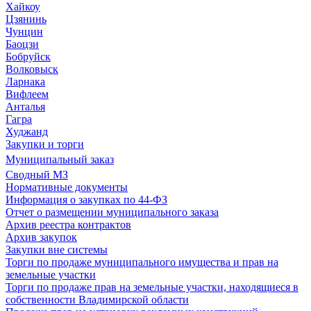
Хайкоу
Цзянинь
Чунцин
Баоцзи
Бобруйск
Волковыск
Ларнака
Вифлеем
Анталья
Гагра
Худжанд
Закупки и торги
Муниципальный заказ
Сводный МЗ
Нормативные документы
Информация о закупках по 44-ФЗ
Отчет о размещении муниципального заказа
Архив реестра контрактов
Архив закупок
Закупки вне системы
Торги по продаже муниципального имущества и прав на
земельные участки
Торги по продаже прав на земельные участки, находящиеся в
собственности Владимирской области