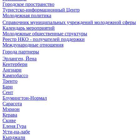
Городское пространство
Туристско-информационный Центр
Молодежная политика
Справочник муниципальных учреждений молодежной сферы
Календарь мероприятий
Молодежные общественные структуры
Реестр НКО - получателей поддержки
Международные отношения
Города партнеры
Эрланген, Йена
Кентербери
Ангиари
Кампобассо
Тренто
Бари
Сент
Блумингтон-Нормал
Сарасота
Мэрион
Керава
Скиве
Еленя Гура
Усти-на-лабе
Кырджали