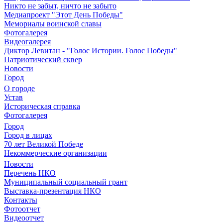
Никто не забыт, ничто не забыто
Медиапроект "Этот День Победы"
Мемориалы воинской славы
Фотогалерея
Видеогалерея
Диктор Левитан - "Голос Истории. Голос Победы"
Патриотический сквер
Новости
Город
О городе
Устав
Историческая справка
Фотогалерея
Город
Город в лицах
70 лет Великой Победе
Некоммерческие организации
Новости
Перечень НКО
Муниципальный социальный грант
Выставка-презентация НКО
Контакты
Фотоотчет
Видеоотчет