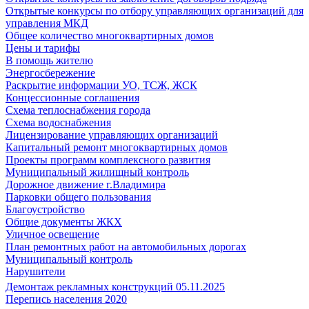
Открытые конкурсы по отбору управляющих организаций для
управления МКД
Общее количество многоквартирных домов
Цены и тарифы
В помощь жителю
Энергосбережение
Раскрытие информации УО, ТСЖ, ЖСК
Концессионные соглашения
Схема теплоснабжения города
Схема водоснабжения
Лицензирование управляющих организаций
Капитальный ремонт многоквартирных домов
Проекты программ комплексного развития
Муниципальный жилищный контроль
Дорожное движение г.Владимира
Парковки общего пользования
Благоустройство
Общие документы ЖКХ
Уличное освещение
План ремонтных работ на автомобильных дорогах
Муниципальный контроль
Нарушители
Демонтаж рекламных конструкций 05.11.2025
Перепись населения 2020