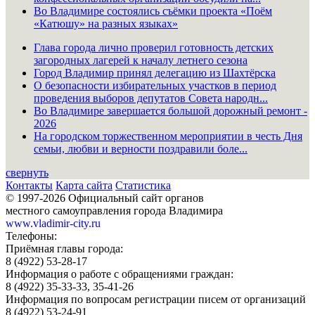
Во Владимире состоялись съёмки проекта «Поём
«Катюшу» на разных языках»
Глава города лично проверил готовность детских
загородных лагерей к началу летнего сезона
Город Владимир принял делегацию из Шахтёрска
О безопасности избирательных участков в период
проведения выборов депутатов Совета народн...
Во Владимире завершается большой дорожный ремонт -
2026
На городском торжественном мероприятии в честь Дня
семьи, любви и верности поздравили боле...
свернуть
Контакты
Карта сайта
Статистика
© 1997-2026 Официальный сайт органов
местного самоуправления города Владимира
www.vladimir-city.ru
Телефоны:
Приёмная главы города:
8 (4922) 53-28-17
Информация о работе с обращениями граждан:
8 (4922) 35-33-33, 35-41-26
Информация по вопросам регистрации писем от организаций
8 (4922) 53-24-91