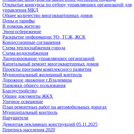
Открытые конкурсы по отбору управляющих организаций для
управления МКД
Общее количество многоквартирных домов
Цены и тарифы
В помощь жителю
Энергосбережение
Раскрытие информации УО, ТСЖ, ЖСК
Концессионные соглашения
Схема теплоснабжения города
Схема водоснабжения
Лицензирование управляющих организаций
Капитальный ремонт многоквартирных домов
Проекты программ комплексного развития
Муниципальный жилищный контроль
Дорожное движение г.Владимира
Парковки общего пользования
Благоустройство
Общие документы ЖКХ
Уличное освещение
План ремонтных работ на автомобильных дорогах
Муниципальный контроль
Нарушители
Демонтаж рекламных конструкций 05.11.2025
Перепись населения 2020