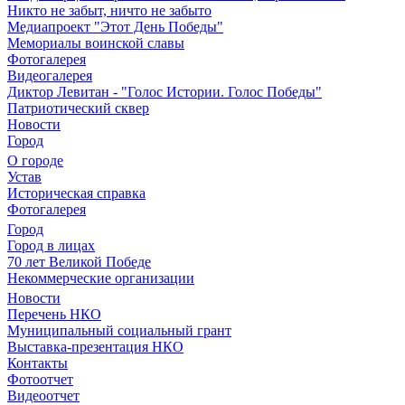
Никто не забыт, ничто не забыто
Медиапроект "Этот День Победы"
Мемориалы воинской славы
Фотогалерея
Видеогалерея
Диктор Левитан - "Голос Истории. Голос Победы"
Патриотический сквер
Новости
Город
О городе
Устав
Историческая справка
Фотогалерея
Город
Город в лицах
70 лет Великой Победе
Некоммерческие организации
Новости
Перечень НКО
Муниципальный социальный грант
Выставка-презентация НКО
Контакты
Фотоотчет
Видеоотчет