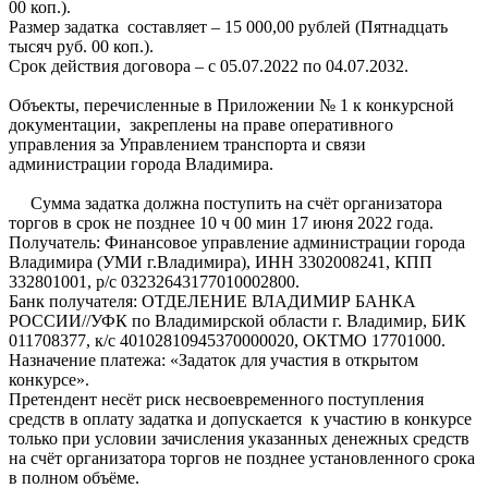
00 коп.).
Размер задатка составляет – 15 000,00 рублей (Пятнадцать
тысяч руб. 00 коп.).
Срок действия договора – с 05.07.2022 по 04.07.2032.
Объекты, перечисленные в Приложении № 1 к конкурсной
документации, закреплены на праве оперативного
управления за Управлением транспорта и связи
администрации города Владимира.
Сумма задатка должна поступить на счёт организатора
торгов в срок не позднее 10 ч 00 мин 17 июня 2022 года.
Получатель: Финансовое управление администрации города
Владимира (УМИ г.Владимира), ИНН 3302008241, КПП
332801001, р/с 03232643177010002800.
Банк получателя: ОТДЕЛЕНИЕ ВЛАДИМИР БАНКА
РОССИИ//УФК по Владимирской области г. Владимир, БИК
011708377, к/с 40102810945370000020, ОКТМО 17701000.
Назначение платежа: «Задаток для участия в открытом
конкурсе».
Претендент несёт риск несвоевременного поступления
средств в оплату задатка и допускается к участию в конкурсе
только при условии зачисления указанных денежных средств
на счёт организатора торгов не позднее установленного срока
в полном объёме.