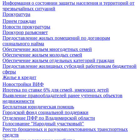
Информация о состоянии защиты населения и территорий от
чрезвычайных ситуаций
Прокуратура
Прием граждан
Новости прокуратуры
Прокурор разъясняет
Предоставление жилых помещений по договорам
социального найма
Обеспечение жильем многодетных семей
Обеспечение жильем молодых семей
Обеспечение жильем отдельных категорий граждан
Предоставление жилищных субсидий работникам бюджетной
сферы
Жилье в кредит
Новостройки ВИФ
Ипотека по ставке 6% для семей, имеющих детей
Выявление правообладателей ранее учтенных объектов
недвижимости
Бесплатная юридическая помощь
Городской фонд социальной поддержки
Отделение ПФР по Владимирской области
Голосование "Народный участковый"
Реестр брошенных и разукомплектованных транспортных
средств