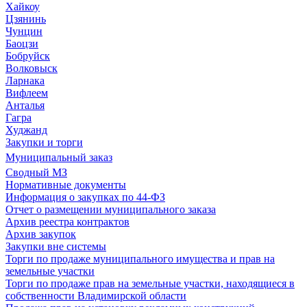
Хайкоу
Цзянинь
Чунцин
Баоцзи
Бобруйск
Волковыск
Ларнака
Вифлеем
Анталья
Гагра
Худжанд
Закупки и торги
Муниципальный заказ
Сводный МЗ
Нормативные документы
Информация о закупках по 44-ФЗ
Отчет о размещении муниципального заказа
Архив реестра контрактов
Архив закупок
Закупки вне системы
Торги по продаже муниципального имущества и прав на
земельные участки
Торги по продаже прав на земельные участки, находящиеся в
собственности Владимирской области