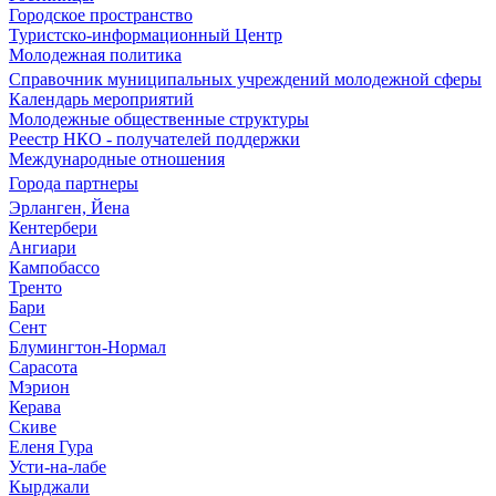
Городское пространство
Туристско-информационный Центр
Молодежная политика
Справочник муниципальных учреждений молодежной сферы
Календарь мероприятий
Молодежные общественные структуры
Реестр НКО - получателей поддержки
Международные отношения
Города партнеры
Эрланген, Йена
Кентербери
Ангиари
Кампобассо
Тренто
Бари
Сент
Блумингтон-Нормал
Сарасота
Мэрион
Керава
Скиве
Еленя Гура
Усти-на-лабе
Кырджали