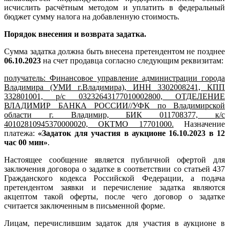
исчислить расчётным методом и уплатить в федеральный
бюджет сумму налога на добавленную стоимость.
Порядок внесения и возврата задатка.
Сумма задатка должна быть внесена претендентом не позднее
06.10.2023
на счет продавца согласно следующим реквизитам:
получатель: Финансовое управление администрации города
Владимира (УМИ г.Владимира), ИНН 3302008241, КПП
332801001, р/с 03232643177010002800, ОТДЕЛЕНИЕ
ВЛАДИМИР БАНКА РОССИИ//УФК по Владимирской
области г. Владимир, БИК 011708377, к/с
40102810945370000020, ОКТМО 17701000.
Назначение
платежа:
«Задаток для участия в аукционе 16.10.2023 в 12
час 00 мин»
.
Настоящее сообщение является публичной офертой для
заключения договора о задатке в соответствии со статьей 437
Гражданского кодекса Российской Федерации, а подача
претендентом заявки и перечисление задатка являются
акцептом такой оферты, после чего договор о задатке
считается заключенным в письменной форме.
Лицам, перечислившим задаток для участия в аукционе в