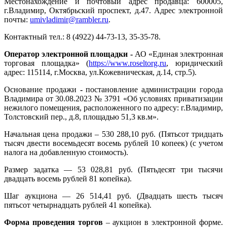
Местонахождение и почтовый адрес продавца: 600005,
г.Владимир, Октябрьский проспект, д.47. Адрес электронной
почты:
umivladimir
@
rambler
.
ru
.
Контактный тел.: 8 (4922) 44-73-13, 35-35-78.
Оператор электронной площадки -
АО «Единая электронная
торговая площадка» (
https://www.roseltorg.ru
, юридический
адрес: 115114, г.Москва, ул.Кожевническая, д.14, стр.5).
Основание продажи
-
постановление администрации города
Владимира от 30.08.2023 № 3791 «Об условиях приватизации
нежилого помещения, расположенного по адресу: г.Владимир,
Толстовский пер., д.8, площадью 51,3 кв.м».
Начальная цена продажи – 530 288,10 руб. (Пятьсот тридцать
тысяч двести восемьдесят восемь рублей 10 копеек) (с учетом
налога на добавленную стоимость).
Размер задатка — 53 028,81 руб. (Пятьдесят три тысячи
двадцать восемь рублей 81 копейка).
Шаг аукциона — 26 514,41 руб. (Двадцать шесть тысяч
пятьсот четырнадцать рублей 41 копейка).
Форма проведения торгов
– аукцион в электронной форме.