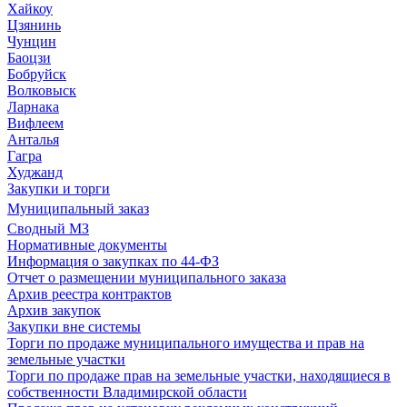
Хайкоу
Цзянинь
Чунцин
Баоцзи
Бобруйск
Волковыск
Ларнака
Вифлеем
Анталья
Гагра
Худжанд
Закупки и торги
Муниципальный заказ
Сводный МЗ
Нормативные документы
Информация о закупках по 44-ФЗ
Отчет о размещении муниципального заказа
Архив реестра контрактов
Архив закупок
Закупки вне системы
Торги по продаже муниципального имущества и прав на
земельные участки
Торги по продаже прав на земельные участки, находящиеся в
собственности Владимирской области