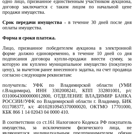
одно лицо, признанное единственным участником аукциона,
договор заключается с таким лицом по начальной цене
продажи имущества.
Срок передачи имущества -
в течение 30 дней после дня
оплаты имущества.
Форма и сроки платежа.
Лицо, признанное победителем аукциона в электронной
форме должно единовременно, в течение 10 дней со дня
подписания договора купли-продажи внести сумму, за
которую им куплено муниципальное имущество (покупную
цену), за вычетом ранее внесенного задатка, на счет продавца
согласно следующим реквизитам:
получатель: УФК по Владимирской области (УМИ
г.Владимира), ИНН 3302008241, КПП 332801001, р/с
03100643000000012800, ОТДЕЛЕНИЕ ВЛАДИМИР БАНКА
РОССИИ//УФК по Владимирской области г. Владимир, БИК
011708377, к/с 40102810945370000020, ОКТМО 17701000,
КБК 866 1 14 02043 04 0000 410.
В соответствии со ст.161 Налогового Кодекса РФ покупатель
имущества, за исключением физического лица, не
являющегося индивидуальным предпринимателем, обязан