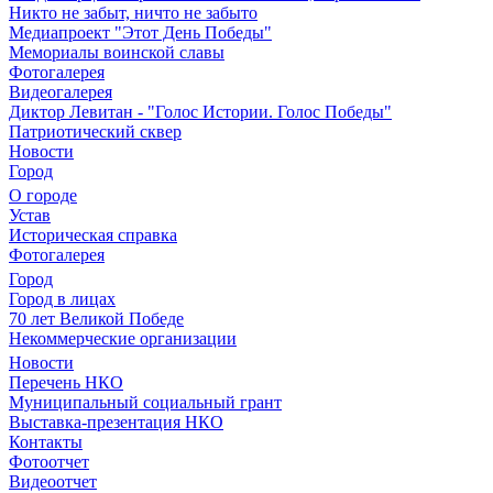
Никто не забыт, ничто не забыто
Медиапроект "Этот День Победы"
Мемориалы воинской славы
Фотогалерея
Видеогалерея
Диктор Левитан - "Голос Истории. Голос Победы"
Патриотический сквер
Новости
Город
О городе
Устав
Историческая справка
Фотогалерея
Город
Город в лицах
70 лет Великой Победе
Некоммерческие организации
Новости
Перечень НКО
Муниципальный социальный грант
Выставка-презентация НКО
Контакты
Фотоотчет
Видеоотчет