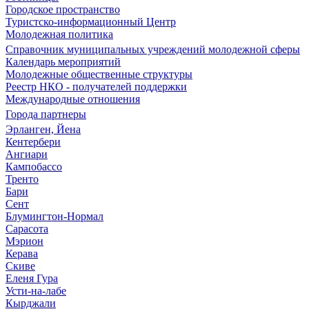
Городское пространство
Туристско-информационный Центр
Молодежная политика
Справочник муниципальных учреждений молодежной сферы
Календарь мероприятий
Молодежные общественные структуры
Реестр НКО - получателей поддержки
Международные отношения
Города партнеры
Эрланген, Йена
Кентербери
Ангиари
Кампобассо
Тренто
Бари
Сент
Блумингтон-Нормал
Сарасота
Мэрион
Керава
Скиве
Еленя Гура
Усти-на-лабе
Кырджали