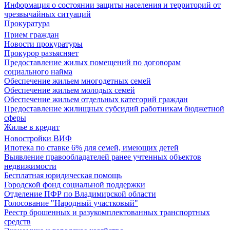
Информация о состоянии защиты населения и территорий от
чрезвычайных ситуаций
Прокуратура
Прием граждан
Новости прокуратуры
Прокурор разъясняет
Предоставление жилых помещений по договорам
социального найма
Обеспечение жильем многодетных семей
Обеспечение жильем молодых семей
Обеспечение жильем отдельных категорий граждан
Предоставление жилищных субсидий работникам бюджетной
сферы
Жилье в кредит
Новостройки ВИФ
Ипотека по ставке 6% для семей, имеющих детей
Выявление правообладателей ранее учтенных объектов
недвижимости
Бесплатная юридическая помощь
Городской фонд социальной поддержки
Отделение ПФР по Владимирской области
Голосование "Народный участковый"
Реестр брошенных и разукомплектованных транспортных
средств