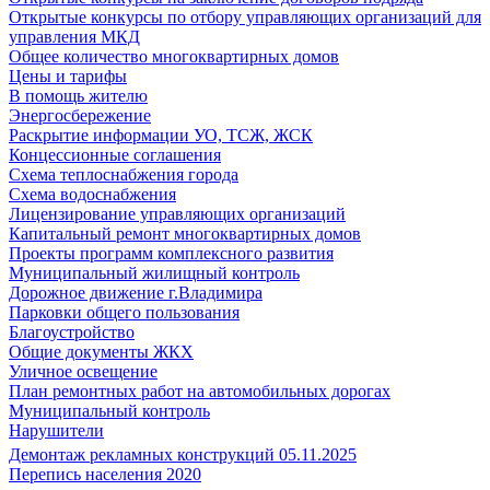
Открытые конкурсы по отбору управляющих организаций для
управления МКД
Общее количество многоквартирных домов
Цены и тарифы
В помощь жителю
Энергосбережение
Раскрытие информации УО, ТСЖ, ЖСК
Концессионные соглашения
Схема теплоснабжения города
Схема водоснабжения
Лицензирование управляющих организаций
Капитальный ремонт многоквартирных домов
Проекты программ комплексного развития
Муниципальный жилищный контроль
Дорожное движение г.Владимира
Парковки общего пользования
Благоустройство
Общие документы ЖКХ
Уличное освещение
План ремонтных работ на автомобильных дорогах
Муниципальный контроль
Нарушители
Демонтаж рекламных конструкций 05.11.2025
Перепись населения 2020