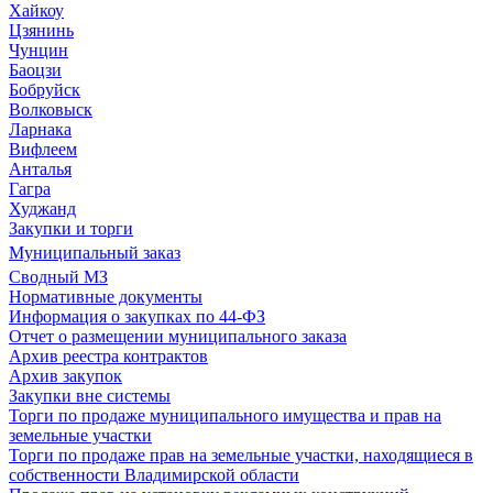
Хайкоу
Цзянинь
Чунцин
Баоцзи
Бобруйск
Волковыск
Ларнака
Вифлеем
Анталья
Гагра
Худжанд
Закупки и торги
Муниципальный заказ
Сводный МЗ
Нормативные документы
Информация о закупках по 44-ФЗ
Отчет о размещении муниципального заказа
Архив реестра контрактов
Архив закупок
Закупки вне системы
Торги по продаже муниципального имущества и прав на
земельные участки
Торги по продаже прав на земельные участки, находящиеся в
собственности Владимирской области