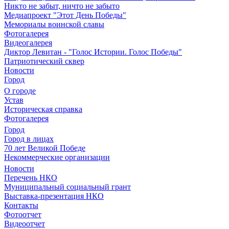
Никто не забыт, ничто не забыто
Медиапроект "Этот День Победы"
Мемориалы воинской славы
Фотогалерея
Видеогалерея
Диктор Левитан - "Голос Истории. Голос Победы"
Патриотический сквер
Новости
Город
О городе
Устав
Историческая справка
Фотогалерея
Город
Город в лицах
70 лет Великой Победе
Некоммерческие организации
Новости
Перечень НКО
Муниципальный социальный грант
Выставка-презентация НКО
Контакты
Фотоотчет
Видеоотчет