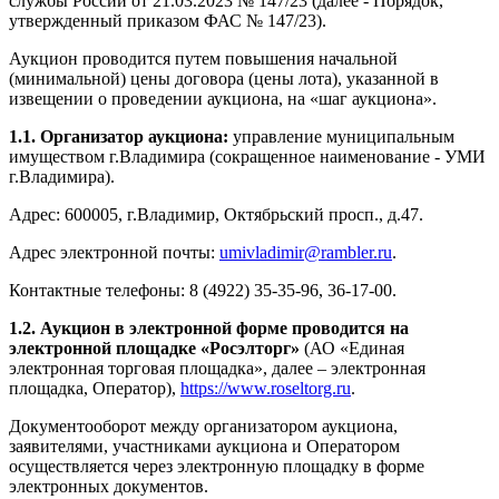
службы России от 21.03.2023 № 147/23 (далее - Порядок,
утвержденный приказом ФАС № 147/23).
Аукцион проводится путем повышения начальной
(минимальной) цены договора (цены лота), указанной в
извещении о проведении аукциона, на «шаг аукциона».
1.1. Организатор аукциона:
управление муниципальным
имуществом г.Владимира (сокращенное наименование - УМИ
г.Владимира).
Адрес: 600005, г.Владимир, Октябрьский просп., д.47.
Адрес электронной почты:
umivladimir@rambler.ru
.
Контактные телефоны: 8 (4922) 35-35-96, 36-17-00.
1.2. Аукцион в электронной форме проводится на
электронной площадке «Росэлторг»
(АО «Единая
электронная торговая площадка», далее – электронная
площадка, Оператор),
https://www.roseltorg.ru
.
Документооборот между организатором аукциона,
заявителями, участниками аукциона и Оператором
осуществляется через электронную площадку в форме
электронных документов.