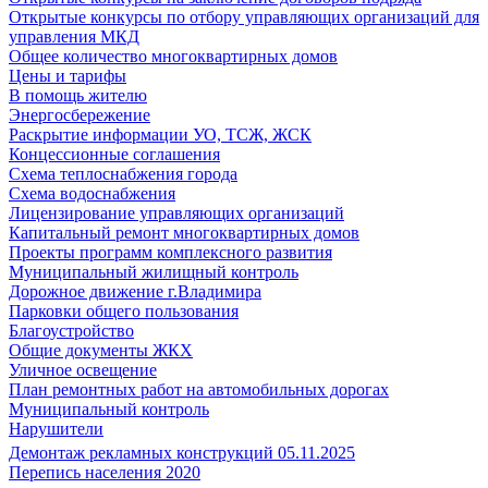
Открытые конкурсы по отбору управляющих организаций для
управления МКД
Общее количество многоквартирных домов
Цены и тарифы
В помощь жителю
Энергосбережение
Раскрытие информации УО, ТСЖ, ЖСК
Концессионные соглашения
Схема теплоснабжения города
Схема водоснабжения
Лицензирование управляющих организаций
Капитальный ремонт многоквартирных домов
Проекты программ комплексного развития
Муниципальный жилищный контроль
Дорожное движение г.Владимира
Парковки общего пользования
Благоустройство
Общие документы ЖКХ
Уличное освещение
План ремонтных работ на автомобильных дорогах
Муниципальный контроль
Нарушители
Демонтаж рекламных конструкций 05.11.2025
Перепись населения 2020