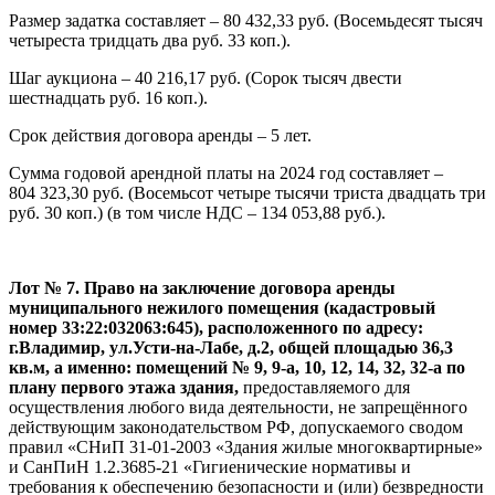
Размер задатка составляет – 80 432,33 руб. (Восемьдесят тысяч
четыреста тридцать два руб. 33 коп.).
Шаг аукциона – 40 216,17 руб. (Сорок тысяч двести
шестнадцать руб. 16 коп.).
Срок действия договора аренды – 5 лет.
Сумма годовой арендной платы на 2024 год составляет –
804 323,30 руб. (Восемьсот четыре тысячи триста двадцать три
руб. 30 коп.) (в том числе НДС – 134 053,88 руб.).
Лот № 7. Право на заключение договора аренды
муниципального нежилого помещения (кадастровый
номер 33:22:032063:645), расположенного по адресу:
г.Владимир, ул.Усти-на-Лабе, д.2, общей площадью 36,3
кв.м, а именно: помещений № 9, 9-а, 10, 12, 14, 32, 32-а по
плану первого этажа здания,
предоставляемого для
осуществления любого вида деятельности, не запрещённого
действующим законодательством РФ, допускаемого сводом
правил «СНиП 31-01-2003 «Здания жилые многоквартирные»
и СанПиН 1.2.3685-21 «Гигиенические нормативы и
требования к обеспечению безопасности и (или) безвредности