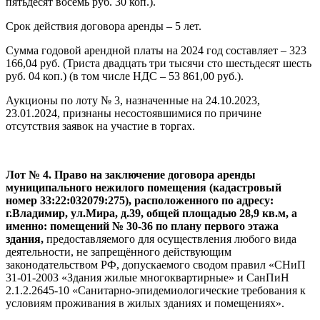
пятьдесят восемь руб. 30 коп.).
Срок действия договора аренды – 5 лет.
Сумма годовой арендной платы на 2024 год составляет – 323
166,04 руб. (Триста двадцать три тысячи сто шестьдесят шесть
руб. 04 коп.) (в том числе НДС – 53 861,00 руб.).
Аукционы по лоту № 3, назначенные на 24.10.2023,
23.01.2024, признаны несостоявшимися по причине
отсутствия заявок на участие в торгах.
Лот № 4. Право на заключение договора аренды
муниципального нежилого помещения (кадастровый
номер 33:22:032079:275), расположенного по адресу:
г.Владимир, ул.Мира, д.39, общей площадью 28,9 кв.м, а
именно: помещений № 30-36 по плану первого этажа
здания,
предоставляемого для осуществления любого вида
деятельности, не запрещённого действующим
законодательством РФ, допускаемого сводом правил «СНиП
31-01-2003 «Здания жилые многоквартирные» и СанПиН
2.1.2.2645-10 «Санитарно-эпидемиологические требования к
условиям проживания в жилых зданиях и помещениях».