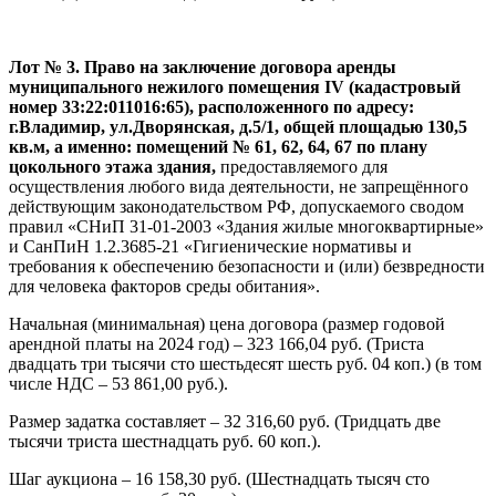
Лот № 3. Право на заключение договора аренды
муниципального нежилого помещения IV (кадастровый
номер 33:22:011016:65), расположенного по адресу:
г.Владимир, ул.Дворянская, д.5/1, общей площадью 130,5
кв.м, а именно: помещений № 61, 62, 64, 67 по плану
цокольного этажа здания,
предоставляемого для
осуществления любого вида деятельности, не запрещённого
действующим законодательством РФ, допускаемого сводом
правил «СНиП 31-01-2003 «Здания жилые многоквартирные»
и СанПиН 1.2.3685-21 «Гигиенические нормативы и
требования к обеспечению безопасности и (или) безвредности
для человека факторов среды обитания».
Начальная (минимальная) цена договора (размер годовой
арендной платы на 2024 год) – 323 166,04 руб. (Триста
двадцать три тысячи сто шестьдесят шесть руб. 04 коп.) (в том
числе НДС – 53 861,00 руб.).
Размер задатка составляет – 32 316,60 руб. (Тридцать две
тысячи триста шестнадцать руб. 60 коп.).
Шаг аукциона – 16 158,30 руб. (Шестнадцать тысяч сто