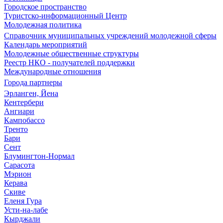
Городское пространство
Туристско-информационный Центр
Молодежная политика
Справочник муниципальных учреждений молодежной сферы
Календарь мероприятий
Молодежные общественные структуры
Реестр НКО - получателей поддержки
Международные отношения
Города партнеры
Эрланген, Йена
Кентербери
Ангиари
Кампобассо
Тренто
Бари
Сент
Блумингтон-Нормал
Сарасота
Мэрион
Керава
Скиве
Еленя Гура
Усти-на-лабе
Кырджали