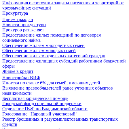
Информация о состоянии защиты населения и территорий от
чрезвычайных ситуаций
Прокуратура
Прием граждан
Новости прокуратуры
Прокурор разъясняет
Предоставление жилых помещений по договорам
социального найма
Обеспечение жильем многодетных семей
Обеспечение жильем молодых семей
Обеспечение жильем отдельных категорий граждан
Предоставление жилищных субсидий работникам бюджетной
сферы
Жилье в кредит
Новостройки ВИФ
Ипотека по ставке 6% для семей, имеющих детей
Выявление правообладателей ранее учтенных объектов
недвижимости
Бесплатная юридическая помощь
Городской фонд социальной поддержки
Отделение ПФР по Владимирской области
Голосование "Народный участковый"
Реестр брошенных и разукомплектованных транспортных
средств