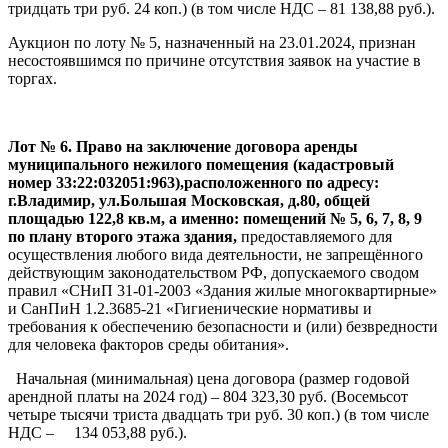
тридцать три руб. 24 коп.) (в том числе НДС – 81 138,88 руб.).
Аукцион по лоту № 5, назначенный на 23.01.2024, признан
несостоявшимся по причине отсутствия заявок на участие в
торгах.
Лот № 6. Право на заключение договора аренды
муниципального нежилого помещения (кадастровый
номер 33:22:032051:963),расположенного по адресу:
г.Владимир, ул.Большая Московская, д.80, общей
площадью 122,8 кв.м, а именно: помещений № 5, 6, 7, 8, 9
по плану второго этажа здания,
предоставляемого для
осуществления любого вида деятельности, не запрещённого
действующим законодательством РФ, допускаемого сводом
правил «СНиП 31-01-2003 «Здания жилые многоквартирные»
и СанПиН 1.2.3685-21 «Гигиенические нормативы и
требования к обеспечению безопасности и (или) безвредности
для человека факторов среды обитания».
Начальная (минимальная) цена договора (размер годовой
арендной платы на 2024 год) – 804 323,30 руб. (Восемьсот
четыре тысячи триста двадцать три руб. 30 коп.) (в том числе
НДС – 134 053,88 руб.).