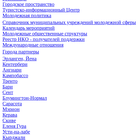
Городское пространство
Туристско-информационный Центр
Молодежная политика
Справочник муниципальных учреждений молодежной сферы
Календарь мероприятий
Молодежные общественные структуры
Реестр НКО - получателей поддержки
Международные отношения
Города партнеры
Эрланген, Йена
Кентербери
Ангиари
Кампобассо
Тренто
Бари
Сент
Блумингтон-Нормал
Сарасота
Мэрион
Керава
Скиве
Еленя Гура
Усти-на-лабе
Кырджали