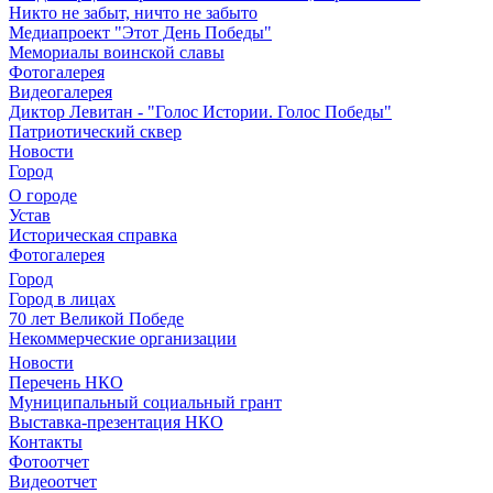
Никто не забыт, ничто не забыто
Медиапроект "Этот День Победы"
Мемориалы воинской славы
Фотогалерея
Видеогалерея
Диктор Левитан - "Голос Истории. Голос Победы"
Патриотический сквер
Новости
Город
О городе
Устав
Историческая справка
Фотогалерея
Город
Город в лицах
70 лет Великой Победе
Некоммерческие организации
Новости
Перечень НКО
Муниципальный социальный грант
Выставка-презентация НКО
Контакты
Фотоотчет
Видеоотчет