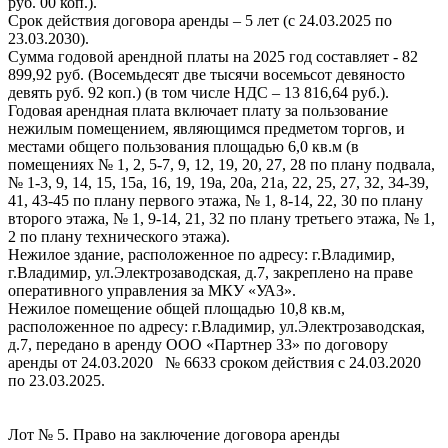
руб. 00 коп.).
Срок действия договора аренды – 5 лет (с 24.03.2025 по
23.03.2030).
Сумма годовой арендной платы на 2025 год составляет - 82
899,92 руб. (Восемьдесят две тысячи восемьсот девяносто
девять руб. 92 коп.) (в том числе НДС – 13 816,64 руб.).
Годовая арендная плата включает плату за пользование
нежилым помещением, являющимся предметом торгов, и
местами общего пользования площадью 6,0 кв.м (в
помещениях № 1, 2, 5-7, 9, 12, 19, 20, 27, 28 по плану подвала,
№ 1-3, 9, 14, 15, 15а, 16, 19, 19а, 20а, 21а, 22, 25, 27, 32, 34-39,
41, 43-45 по плану первого этажа, № 1, 8-14, 22, 30 по плану
второго этажа, № 1, 9-14, 21, 32 по плану третьего этажа, № 1,
2 по плану технического этажа).
Нежилое здание, расположенное по адресу: г.Владимир,
г.Владимир, ул.Электрозаводская, д.7, закреплено на праве
оперативного управления за МКУ «УАЗ».
Нежилое помещение общей площадью 10,8 кв.м,
расположенное по адресу: г.Владимир, ул.Электрозаводская,
д.7, передано в аренду ООО «Партнер 33» по договору
аренды от 24.03.2020 № 6633 сроком действия с 24.03.2020
по 23.03.2025.
Лот № 5. Право на заключение договора аренды