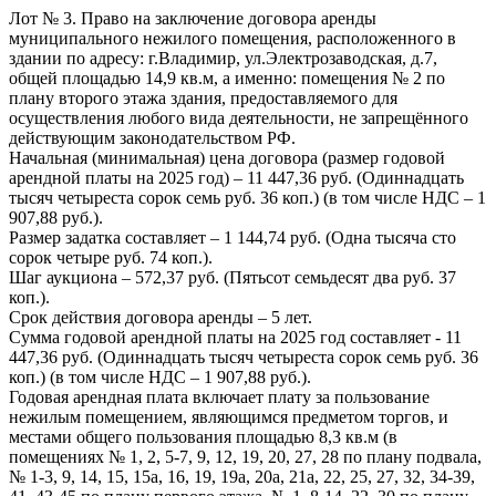
Лот № 3. Право на заключение договора аренды
муниципального нежилого помещения, расположенного в
здании по адресу: г.Владимир, ул.Электрозаводская, д.7,
общей площадью 14,9 кв.м, а именно: помещения № 2 по
плану второго этажа здания, предоставляемого для
осуществления любого вида деятельности, не запрещённого
действующим законодательством РФ.
Начальная (минимальная) цена договора (размер годовой
арендной платы на 2025 год) – 11 447,36 руб. (Одиннадцать
тысяч четыреста сорок семь руб. 36 коп.) (в том числе НДС – 1
907,88 руб.).
Размер задатка составляет – 1 144,74 руб. (Одна тысяча сто
сорок четыре руб. 74 коп.).
Шаг аукциона – 572,37 руб. (Пятьсот семьдесят два руб. 37
коп.).
Срок действия договора аренды – 5 лет.
Сумма годовой арендной платы на 2025 год составляет - 11
447,36 руб. (Одиннадцать тысяч четыреста сорок семь руб. 36
коп.) (в том числе НДС – 1 907,88 руб.).
Годовая арендная плата включает плату за пользование
нежилым помещением, являющимся предметом торгов, и
местами общего пользования площадью 8,3 кв.м (в
помещениях № 1, 2, 5-7, 9, 12, 19, 20, 27, 28 по плану подвала,
№ 1-3, 9, 14, 15, 15а, 16, 19, 19а, 20а, 21а, 22, 25, 27, 32, 34-39,