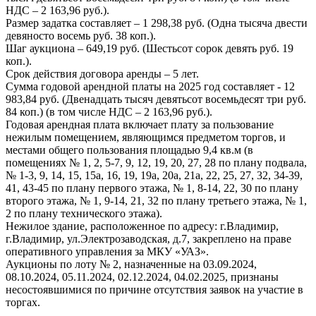
НДС – 2 163,96 руб.).
Размер задатка составляет – 1 298,38 руб. (Одна тысяча двести
девяносто восемь руб. 38 коп.).
Шаг аукциона – 649,19 руб. (Шестьсот сорок девять руб. 19
коп.).
Срок действия договора аренды – 5 лет.
Сумма годовой арендной платы на 2025 год составляет - 12
983,84 руб. (Двенадцать тысяч девятьсот восемьдесят три руб.
84 коп.) (в том числе НДС – 2 163,96 руб.).
Годовая арендная плата включает плату за пользование
нежилым помещением, являющимся предметом торгов, и
местами общего пользования площадью 9,4 кв.м (в
помещениях № 1, 2, 5-7, 9, 12, 19, 20, 27, 28 по плану подвала,
№ 1-3, 9, 14, 15, 15а, 16, 19, 19а, 20а, 21а, 22, 25, 27, 32, 34-39,
41, 43-45 по плану первого этажа, № 1, 8-14, 22, 30 по плану
второго этажа, № 1, 9-14, 21, 32 по плану третьего этажа, № 1,
2 по плану технического этажа).
Нежилое здание, расположенное по адресу: г.Владимир,
г.Владимир, ул.Электрозаводская, д.7, закреплено на праве
оперативного управления за МКУ «УАЗ».
Аукционы по лоту № 2, назначенные на 03.09.2024,
08.10.2024, 05.11.2024, 02.12.2024, 04.02.2025, признаны
несостоявшимися по причине отсутствия заявок на участие в
торгах.