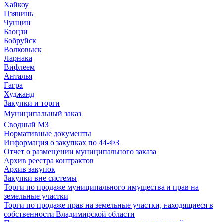
Хайкоу
Цзянинь
Чунцин
Баоцзи
Бобруйск
Волковыск
Ларнака
Вифлеем
Анталья
Гагра
Худжанд
Закупки и торги
Муниципальный заказ
Сводный МЗ
Нормативные документы
Информация о закупках по 44-ФЗ
Отчет о размещении муниципального заказа
Архив реестра контрактов
Архив закупок
Закупки вне системы
Торги по продаже муниципального имущества и прав на
земельные участки
Торги по продаже прав на земельные участки, находящиеся в
собственности Владимирской области