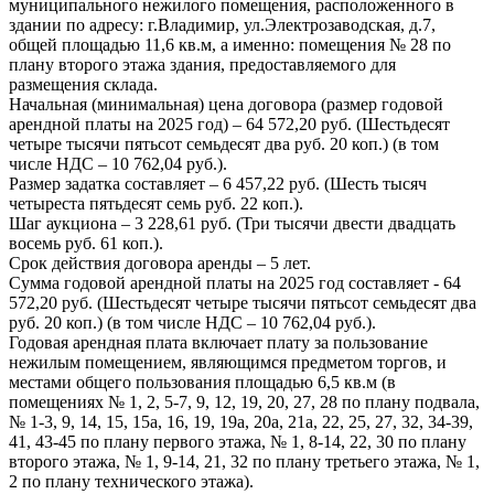
муниципального нежилого помещения, расположенного в
здании по адресу: г.Владимир, ул.Электрозаводская, д.7,
общей площадью 11,6 кв.м, а именно: помещения № 28 по
плану второго этажа здания, предоставляемого для
размещения склада.
Начальная (минимальная) цена договора (размер годовой
арендной платы на 2025 год) – 64 572,20 руб. (Шестьдесят
четыре тысячи пятьсот семьдесят два руб. 20 коп.) (в том
числе НДС – 10 762,04 руб.).
Размер задатка составляет – 6 457,22 руб. (Шесть тысяч
четыреста пятьдесят семь руб. 22 коп.).
Шаг аукциона – 3 228,61 руб. (Три тысячи двести двадцать
восемь руб. 61 коп.).
Срок действия договора аренды – 5 лет.
Сумма годовой арендной платы на 2025 год составляет - 64
572,20 руб. (Шестьдесят четыре тысячи пятьсот семьдесят два
руб. 20 коп.) (в том числе НДС – 10 762,04 руб.).
Годовая арендная плата включает плату за пользование
нежилым помещением, являющимся предметом торгов, и
местами общего пользования площадью 6,5 кв.м (в
помещениях № 1, 2, 5-7, 9, 12, 19, 20, 27, 28 по плану подвала,
№ 1-3, 9, 14, 15, 15а, 16, 19, 19а, 20а, 21а, 22, 25, 27, 32, 34-39,
41, 43-45 по плану первого этажа, № 1, 8-14, 22, 30 по плану
второго этажа, № 1, 9-14, 21, 32 по плану третьего этажа, № 1,
2 по плану технического этажа).