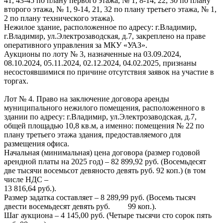
41, 43-45 по плану первого этажа, № 1, 8-14, 22, 30 по плану
второго этажа, № 1, 9-14, 21, 32 по плану третьего этажа, № 1,
2 по плану технического этажа).
Нежилое здание, расположенное по адресу: г.Владимир,
г.Владимир, ул.Электрозаводская, д.7, закреплено на праве
оперативного управления за МКУ «УАЗ».
Аукционы по лоту № 3, назначенные на 03.09.2024,
08.10.2024, 05.11.2024, 02.12.2024, 04.02.2025, признаны
несостоявшимися по причине отсутствия заявок на участие в
торгах.
Лот № 4. Право на заключение договора аренды
муниципального нежилого помещения, расположенного в
здании по адресу: г.Владимир, ул.Электрозаводская, д.7,
общей площадью 10,8 кв.м, а именно: помещения № 22 по
плану третьего этажа здания, предоставляемого для
размещения офиса.
Начальная (минимальная) цена договора (размер годовой
арендной платы на 2025 год) – 82 899,92 руб. (Восемьдесят
две тысячи восемьсот девяносто девять руб. 92 коп.) (в том
числе НДС –
13 816,64 руб.).
Размер задатка составляет – 8 289,99 руб. (Восемь тысяч
двести восемьдесят девять руб. 99 коп.).
Шаг аукциона – 4 145,00 руб. (Четыре тысячи сто сорок пять