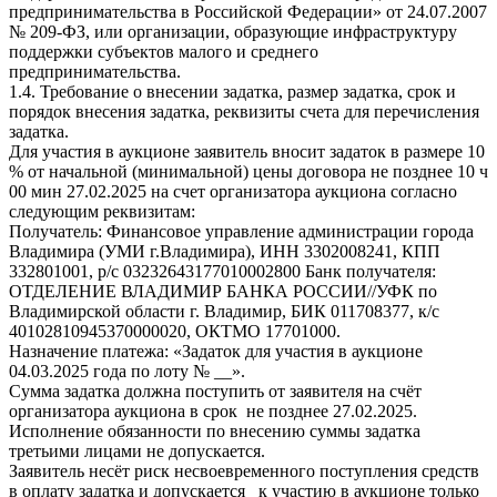
предпринимательства в Российской Федерации» от 24.07.2007
№ 209-ФЗ, или организации, образующие инфраструктуру
поддержки субъектов малого и среднего
предпринимательства.
1.4. Требование о внесении задатка, размер задатка, срок и
порядок внесения задатка, реквизиты счета для перечисления
задатка.
Для участия в аукционе заявитель вносит задаток в размере 10
% от начальной (минимальной) цены договора не позднее 10 ч
00 мин 27.02.2025 на счет организатора аукциона согласно
следующим реквизитам:
Получатель: Финансовое управление администрации города
Владимира (УМИ г.Владимира), ИНН 3302008241, КПП
332801001, р/с 03232643177010002800 Банк получателя:
ОТДЕЛЕНИЕ ВЛАДИМИР БАНКА РОССИИ//УФК по
Владимирской области г. Владимир, БИК 011708377, к/с
40102810945370000020, ОКТМО 17701000.
Назначение платежа: «Задаток для участия в аукционе
04.03.2025 года по лоту № __».
Сумма задатка должна поступить от заявителя на счёт
организатора аукциона в срок не позднее 27.02.2025.
Исполнение обязанности по внесению суммы задатка
третьими лицами не допускается.
Заявитель несёт риск несвоевременного поступления средств
в оплату задатка и допускается к участию в аукционе только