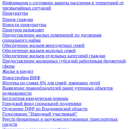
Информация о состоянии защиты населения и территорий от
чрезвычайных ситуаций
Прокуратура
Прием граждан
Новости прокуратуры
Прокурор разъясняет
Предоставление жилых помещений по договорам
социального найма
Обеспечение жильем многодетных семей
Обеспечение жильем молодых семей
Обеспечение жильем отдельных категорий граждан
Предоставление жилищных субсидий работникам бюджетной
сферы
Жилье в кредит
Новостройки ВИФ
Ипотека по ставке 6% для семей, имеющих детей
Выявление правообладателей ранее учтенных объектов
недвижимости
Бесплатная юридическая помощь
Городской фонд социальной поддержки
Отделение ПФР по Владимирской области
Голосование "Народный участковый"
Реестр брошенных и разукомплектованных транспортных
средств