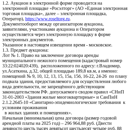
1.2. Аукцион в электронной форме проводится на
электронной площадке «Росэлторг» (АО «Единая электронная
торговая площадка», далее – электронная площадка,
Оператор),
https://www.roseltorg.ru
.
Документооборот между организатором аукциона,
заявителями, участниками аукциона и Оператором
осуществляется через электронную площадку в форме
электронных документов.
Указанное в настоящем извещении время - московское.
1.3. Предмет аукциона:
Лот № 1. Право на заключение договора аренды
муниципального нежилого помещения (кадастровый номер
33:22:024020:439), расположенного по адресу: г.Владимир,
ул.Асаткина, д.32, общей площадью 189,8 кв.м, а именно:
помещений № 9, 10, 12, 13, 15, 15а, 15б, 16-22, 24-26 по плану
подвала здания, предоставляемого для осуществления любого
вида деятельности, не запрещённого действующим
законодательством РФ. допускаемого сводом правил «СНиП
31-01-2003 «Здания жилые многоквартирные» и СанПиН
2.1.2.2645-10 «Санитарно-эпидемиологические требования к
условиям проживания
в жилых зданиях и помещениях».
Начальная (минимальная) цена договора (размер годовой
арендной платы на 2025 год) – 296 964,88 руб. (Двести
девяносто шесть тысяч девятьсот шестьдесят четыре руб. 88