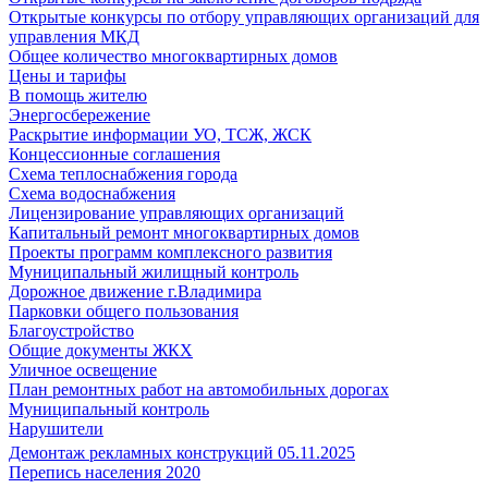
Открытые конкурсы по отбору управляющих организаций для
управления МКД
Общее количество многоквартирных домов
Цены и тарифы
В помощь жителю
Энергосбережение
Раскрытие информации УО, ТСЖ, ЖСК
Концессионные соглашения
Схема теплоснабжения города
Схема водоснабжения
Лицензирование управляющих организаций
Капитальный ремонт многоквартирных домов
Проекты программ комплексного развития
Муниципальный жилищный контроль
Дорожное движение г.Владимира
Парковки общего пользования
Благоустройство
Общие документы ЖКХ
Уличное освещение
План ремонтных работ на автомобильных дорогах
Муниципальный контроль
Нарушители
Демонтаж рекламных конструкций 05.11.2025
Перепись населения 2020