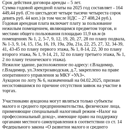
Срок действия договора аренды – 5 лет.
Сумма годовой арендной платы на 2025 год составляет - 164
449,44 руб. (Сто шестьдесят четыре тысячи четыреста сорок
девять руб. 44 коп.) (в том числе НДС – 27 408,24 руб.).
Годовая арендная плата включает плату за пользование
нежилым помещением, являющимся предметом торгов, и
местами общего пользования площадью 11,9 кв.м (в
помещениях № 1, 2, 5-7, 9, 12, 19, 20, 27, 28 по плану подвала,
№ 1-3, 9, 14, 15, 15а, 16, 19, 19а, 20а, 21а, 22, 25, 27, 32, 34-39,
41, 43-45 по плану первого этажа, № 1, 8-14, 22, 30 по плану
второго этажа, № 1, 9-14, 21, 32 по плану третьего этажа, № 1,
2 по плану технического этажа).
Нежилое здание, расположенное по адресу: г.Владимир,
г.Владимир, ул.Электрозаводская, д.7, закреплено на праве
оперативного управления за МКУ «УАЗ».
Аукцион по лоту № 6, назначенный на 04.02.2025, признан
несостоявшимся по причине отсутствия заявок на участие в
торгах.
Участниками аукциона могут являться только субъекты
малого и среднего предпринимательства, физические лица,
применяющие специальный налоговый режим «Налог на
профессиональный доход», имеющие право на поддержку
органами местного самоуправления в соответствии со ст. 14
Федерального закона «О развитии малого и среднего