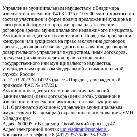
Управление муниципальным имуществом г.Владимира
извещает о проведении 04.03.2025 в 10 ч 00 мин открытого по
составу участников и форме подачи предложений аукциона в
электронной форме по продаже права на заключение
договоров аренды муниципального недвижимого имущества.
Аукцион проводится в соответствии с Порядком проведения
конкурсов или аукционов на право заключения договоров
аренды, договоров безвозмездного пользования, договоров
доверительного управления имуществом, иных договоров,
предусматривающих переход прав в отношении
государственного или муниципального имущества,
утвержденным приказом Федеральной антимонопольной
службы России
от 21.03.2023 № 147/23 (далее - Порядок, утвержденный
приказом ФАС № 147/23).
Аукцион проводится путем повышения начальной
(минимальной) цены договора (цены лота), указанной в
извещении о проведении аукциона, на «шаг аукциона».
1.1. Организатор аукциона: управление муниципальным
имуществом г.Владимира (сокращенное наименование - УМИ
г.Владимира).
Адрес: 600005, г.Владимир, Октябрьский просп., д.47.
Адрес электронной почты:
umivladimir@rambler.ru
.
Контактные телефоны: 8 (4922) 35-35-96, 36-17-00.