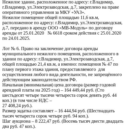
Нежилое здание, расположенное по адресу: г.Владимир,
г.Владимир, ул.Электрозаводская, д.7, закреплено на праве
оперативного управления за МКУ «УАЗ».
Нежилое помещение общей площадью 11,6 кв.м,
расположенное по адресу: г.Владимир, ул.Электрозаводская,
д.7, передано в аренду ООО «МВ-Модуль» по договору
аренды от 25.01.2020 № 6618 сроком действия с 25.01.2020
по 24.01.2025.
Лот № 6. Право на заключение договора аренды
муниципального нежилого помещения, расположенного в
здании по адресу: г.Владимир, ул.Электрозаводская, д.7,
общей площадью 21,4 кв.м, а именно: помещения № 47 по
плану первого этажа здания, предоставляемого для
осуществления любого вида деятельности, не запрещённого
действующим законодательством РФ.
Начальная (минимальная) цена договора (размер годовой
арендной платы на 2025 год) – 164 449,44 руб. (Сто
шестьдесят четыре тысячи четыреста сорок девять руб. 44
коп.) (в том числе НДС –
27 408,24 руб.).
Размер задатка составляет – 16 444,94 руб. (Шестнадцать
тысяч четыреста сорок четыре руб. 94 коп.).
Шаг аукциона – 8 222,47 руб. (Восемь тысяч двести двадцать
два руб. 47 коп.).