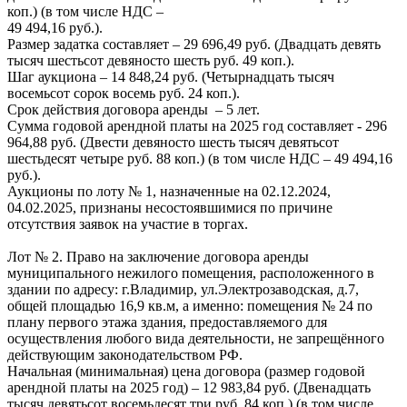
коп.) (в том числе НДС –
49 494,16 руб.).
Размер задатка составляет – 29 696,49 руб. (Двадцать девять
тысяч шестьсот девяносто шесть руб. 49 коп.).
Шаг аукциона – 14 848,24 руб. (Четырнадцать тысяч
восемьсот сорок восемь руб. 24 коп.).
Срок действия договора аренды – 5 лет.
Сумма годовой арендной платы на 2025 год составляет - 296
964,88 руб. (Двести девяносто шесть тысяч девятьсот
шестьдесят четыре руб. 88 коп.) (в том числе НДС – 49 494,16
руб.).
Аукционы по лоту № 1, назначенные на 02.12.2024,
04.02.2025, признаны несостоявшимися по причине
отсутствия заявок на участие в торгах.
Лот № 2. Право на заключение договора аренды
муниципального нежилого помещения, расположенного в
здании по адресу: г.Владимир, ул.Электрозаводская, д.7,
общей площадью 16,9 кв.м, а именно: помещения № 24 по
плану первого этажа здания, предоставляемого для
осуществления любого вида деятельности, не запрещённого
действующим законодательством РФ.
Начальная (минимальная) цена договора (размер годовой
арендной платы на 2025 год) – 12 983,84 руб. (Двенадцать
тысяч девятьсот восемьдесят три руб. 84 коп.) (в том числе