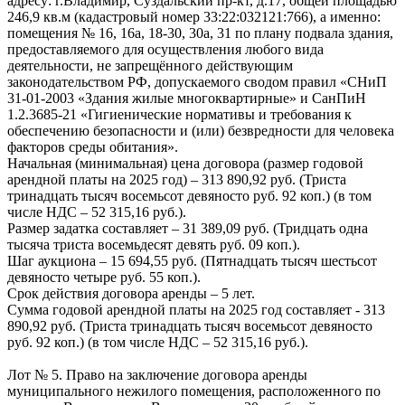
адресу: г.Владимир, Суздальский пр-кт, д.17, общей площадью
246,9 кв.м (кадастровый номер 33:22:032121:766), а именно:
помещения № 16, 16а, 18-30, 30а, 31 по плану подвала здания,
предоставляемого для осуществления любого вида
деятельности, не запрещённого действующим
законодательством РФ, допускаемого сводом правил «СНиП
31-01-2003 «Здания жилые многоквартирные» и СанПиН
1.2.3685-21 «Гигиенические нормативы и требования к
обеспечению безопасности и (или) безвредности для человека
факторов среды обитания».
Начальная (минимальная) цена договора (размер годовой
арендной платы на 2025 год) – 313 890,92 руб. (Триста
тринадцать тысяч восемьсот девяносто руб. 92 коп.) (в том
числе НДС – 52 315,16 руб.).
Размер задатка составляет – 31 389,09 руб. (Тридцать одна
тысяча триста восемьдесят девять руб. 09 коп.).
Шаг аукциона – 15 694,55 руб. (Пятнадцать тысяч шестьсот
девяносто четыре руб. 55 коп.).
Срок действия договора аренды – 5 лет.
Сумма годовой арендной платы на 2025 год составляет - 313
890,92 руб. (Триста тринадцать тысяч восемьсот девяносто
руб. 92 коп.) (в том числе НДС – 52 315,16 руб.).
Лот № 5. Право на заключение договора аренды
муниципального нежилого помещения, расположенного по