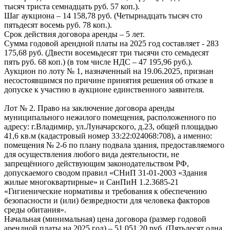
тысяч триста семнадцать руб. 57 коп.).
Шаг аукциона – 14 158,78 руб. (Четырнадцать тысяч сто
пятьдесят восемь руб. 78 коп.).
Срок действия договора аренды – 5 лет.
Сумма годовой арендной платы на 2025 год составляет - 283
175,68 руб. (Двести восемьдесят три тысячи сто семьдесят
пять руб. 68 коп.) (в том числе НДС – 47 195,96 руб.).
Аукцион по лоту № 1, назначенный на 19.06.2025, признан
несостоявшимся по причине принятия решения об отказе в
допуске к участию в аукционе единственного заявителя.
Лот № 2. Право на заключение договора аренды
муниципального нежилого помещения, расположенного по
адресу: г.Владимир, ул.Луначарского, д.23, общей площадью
41,6 кв.м (кадастровый номер 33:22:024068:708), а именно:
помещения № 2-6 по плану подвала здания, предоставляемого
для осуществления любого вида деятельности, не
запрещённого действующим законодательством РФ,
допускаемого сводом правил «СНиП 31-01-2003 «Здания
жилые многоквартирные» и СанПиН 1.2.3685-21
«Гигиенические нормативы и требования к обеспечению
безопасности и (или) безвредности для человека факторов
среды обитания».
Начальная (минимальная) цена договора (размер годовой
арендной платы на 2025 год) – 51 051,20 руб. (Пятьдесят одна