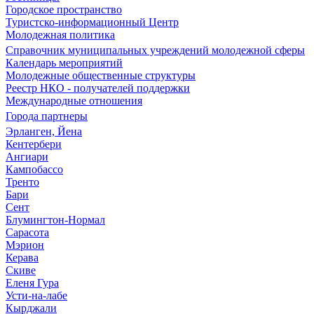
Городское пространство
Туристско-информационный Центр
Молодежная политика
Справочник муниципальных учреждений молодежной сферы
Календарь мероприятий
Молодежные общественные структуры
Реестр НКО - получателей поддержки
Международные отношения
Города партнеры
Эрланген, Йена
Кентербери
Ангиари
Кампобассо
Тренто
Бари
Сент
Блумингтон-Нормал
Сарасота
Мэрион
Керава
Скиве
Еленя Гура
Усти-на-лабе
Кырджали