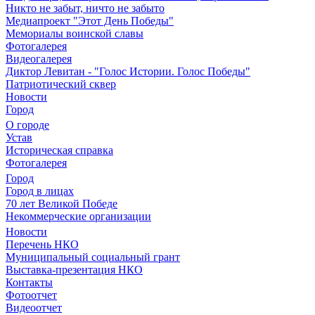
Никто не забыт, ничто не забыто
Медиапроект "Этот День Победы"
Мемориалы воинской славы
Фотогалерея
Видеогалерея
Диктор Левитан - "Голос Истории. Голос Победы"
Патриотический сквер
Новости
Город
О городе
Устав
Историческая справка
Фотогалерея
Город
Город в лицах
70 лет Великой Победе
Некоммерческие организации
Новости
Перечень НКО
Муниципальный социальный грант
Выставка-презентация НКО
Контакты
Фотоотчет
Видеоотчет