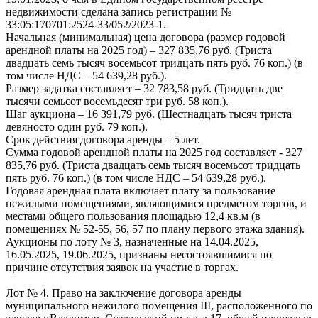
недвижимости сделана запись регистрации №
33:05:170701:2524-33/052/2023-1.
Начальная (минимальная) цена договора (размер годовой
арендной платы на 2025 год) – 327 835,76 руб. (Триста
двадцать семь тысяч восемьсот тридцать пять руб. 76 коп.) (в
том числе НДС – 54 639,28 руб.).
Размер задатка составляет – 32 783,58 руб. (Тридцать две
тысячи семьсот восемьдесят три руб. 58 коп.).
Шаг аукциона – 16 391,79 руб. (Шестнадцать тысяч триста
девяносто один руб. 79 коп.).
Срок действия договора аренды – 5 лет.
Сумма годовой арендной платы на 2025 год составляет - 327
835,76 руб. (Триста двадцать семь тысяч восемьсот тридцать
пять руб. 76 коп.) (в том числе НДС – 54 639,28 руб.).
Годовая арендная плата включает плату за пользование
нежилыми помещениями, являющимися предметом торгов, и
местами общего пользования площадью 12,4 кв.м (в
помещениях № 52-55, 56, 57 по плану первого этажа здания).
Аукционы по лоту № 3, назначенные на 14.04.2025,
16.05.2025, 19.06.2025, признаны несостоявшимися по
причине отсутствия заявок на участие в торгах.
Лот № 4. Право на заключение договора аренды
муниципального нежилого помещения III, расположенного по