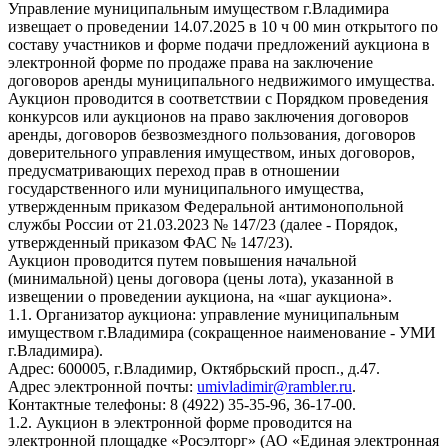
Управление муниципальным имуществом г.Владимира
извещает о проведении 14.07.2025 в 10 ч 00 мин открытого по
составу участников и форме подачи предложений аукциона в
электронной форме по продаже права на заключение
договоров аренды муниципального недвижимого имущества.
Аукцион проводится в соответствии с Порядком проведения
конкурсов или аукционов на право заключения договоров
аренды, договоров безвозмездного пользования, договоров
доверительного управления имуществом, иных договоров,
предусматривающих переход прав в отношении
государственного или муниципального имущества,
утвержденным приказом Федеральной антимонопольной
службы России от 21.03.2023 № 147/23 (далее - Порядок,
утвержденный приказом ФАС № 147/23).
Аукцион проводится путем повышения начальной
(минимальной) цены договора (цены лота), указанной в
извещении о проведении аукциона, на «шаг аукциона».
1.1. Организатор аукциона: управление муниципальным
имуществом г.Владимира (сокращенное наименование - УМИ
г.Владимира).
Адрес: 600005, г.Владимир, Октябрьский просп., д.47.
Адрес электронной почты:
umivladimir@rambler.ru
.
Контактные телефоны: 8 (4922) 35-35-96, 36-17-00.
1.2. Аукцион в электронной форме проводится на
электронной площадке «Росэлторг» (АО «Единая электронная