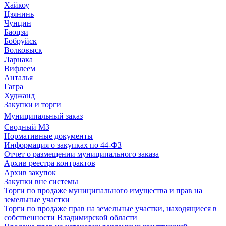
Хайкоу
Цзянинь
Чунцин
Баоцзи
Бобруйск
Волковыск
Ларнака
Вифлеем
Анталья
Гагра
Худжанд
Закупки и торги
Муниципальный заказ
Сводный МЗ
Нормативные документы
Информация о закупках по 44-ФЗ
Отчет о размещении муниципального заказа
Архив реестра контрактов
Архив закупок
Закупки вне системы
Торги по продаже муниципального имущества и прав на
земельные участки
Торги по продаже прав на земельные участки, находящиеся в
собственности Владимирской области