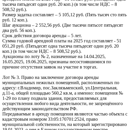
тысяча пятьдесят один руб. 20 коп.) (в том числе НДС – 8
508,52 руб.).
Размер задатка составляет – 5 105,12 руб. (Пять тысяч сто пять
руб. 12 коп.).
Шаг аукциона – 2 552,56 руб. (Две тысячи пятьсот пятьдесят
два руб. 56 коп.).
Срок действия договора аренды – 5 лет.
Сумма годовой арендной платы на 2025 год составляет - 51
051,20 руб. (Пятьдесят одна тысяча пятьдесят один руб. 20
коп.) (в том числе НДС – 8 508,52 руб.).
Аукционы по лоту № 2, назначенные на 14.04.2025,
16.05.2025, 19.06.2025, признаны несостоявшимися по
причине отсутствия заявок на участие в торгах.
Лот № 3. Право на заключение договора аренды
муниципальных нежилых помещений, расположенных по
адресу: г.Владимир, пос.Заклязьменский, ул.Центральная,
д.11-а, общей площадью 560,2 кв.м, а именно: помещения №
1-29 по плану подвала здания, предоставляемых для
осуществления любого вида деятельности, не запрещённого
действующим законодательством РФ.
Передаваемые в аренду помещения являются частью объекта с
кадастровым номером 33:05:170701:2524, право
муниципальной собственности, на который зарегистрировано
19.01.2023, о чем в Едином государственном реестре