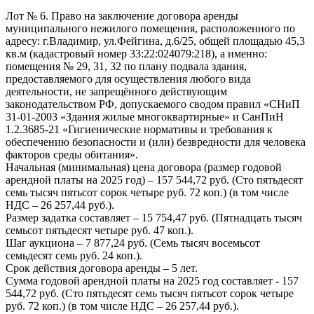
Лот № 6. Право на заключение договора аренды
муниципального нежилого помещения, расположенного по
адресу: г.Владимир, ул.Фейгина, д.6/25, общей площадью 45,3
кв.м (кадастровый номер 33:22:024079:218), а именно:
помещения № 29, 31, 32 по плану подвала здания,
предоставляемого для осуществления любого вида
деятельности, не запрещённого действующим
законодательством РФ, допускаемого сводом правил «СНиП
31-01-2003 «Здания жилые многоквартирные» и СанПиН
1.2.3685-21 «Гигиенические нормативы и требования к
обеспечению безопасности и (или) безвредности для человека
факторов среды обитания».
Начальная (минимальная) цена договора (размер годовой
арендной платы на 2025 год) – 157 544,72 руб. (Сто пятьдесят
семь тысяч пятьсот сорок четыре руб. 72 коп.) (в том числе
НДС – 26 257,44 руб.).
Размер задатка составляет – 15 754,47 руб. (Пятнадцать тысяч
семьсот пятьдесят четыре руб. 47 коп.).
Шаг аукциона – 7 877,24 руб. (Семь тысяч восемьсот
семьдесят семь руб. 24 коп.).
Срок действия договора аренды – 5 лет.
Сумма годовой арендной платы на 2025 год составляет - 157
544,72 руб. (Сто пятьдесят семь тысяч пятьсот сорок четыре
руб. 72 коп.) (в том числе НДС – 26 257,44 руб.).