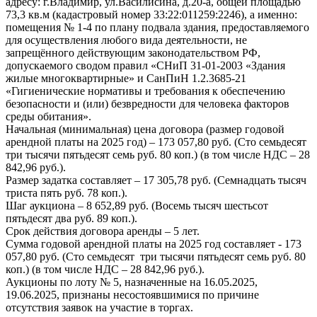
адресу: г.Владимир, ул.Василисина, д.20-а, общей площадью
73,3 кв.м (кадастровый номер 33:22:011259:2246), а именно:
помещения № 1-4 по плану подвала здания, предоставляемого
для осуществления любого вида деятельности, не
запрещённого действующим законодательством РФ,
допускаемого сводом правил «СНиП 31-01-2003 «Здания
жилые многоквартирные» и СанПиН 1.2.3685-21
«Гигиенические нормативы и требования к обеспечению
безопасности и (или) безвредности для человека факторов
среды обитания».
Начальная (минимальная) цена договора (размер годовой
арендной платы на 2025 год) – 173 057,80 руб. (Сто семьдесят
три тысячи пятьдесят семь руб. 80 коп.) (в том числе НДС – 28
842,96 руб.).
Размер задатка составляет – 17 305,78 руб. (Семнадцать тысяч
триста пять руб. 78 коп.).
Шаг аукциона – 8 652,89 руб. (Восемь тысяч шестьсот
пятьдесят два руб. 89 коп.).
Срок действия договора аренды – 5 лет.
Сумма годовой арендной платы на 2025 год составляет - 173
057,80 руб. (Сто семьдесят три тысячи пятьдесят семь руб. 80
коп.) (в том числе НДС – 28 842,96 руб.).
Аукционы по лоту № 5, назначенные на 16.05.2025,
19.06.2025, признаны несостоявшимися по причине
отсутствия заявок на участие в торгах.