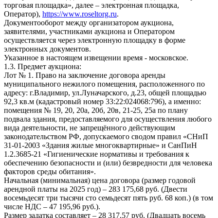
торговая площадка», далее – электронная площадка,
Оператор),
https://www.roseltorg.ru
.
Документооборот между организатором аукциона,
заявителями, участниками аукциона и Оператором
осуществляется через электронную площадку в форме
электронных документов.
Указанное в настоящем извещении время - московское.
1.3. Предмет аукциона:
Лот № 1. Право на заключение договора аренды
муниципального нежилого помещения, расположенного по
адресу: г.Владимир, ул.Луначарского, д.23, общей площадью
92,3 кв.м (кадастровый номер 33:22:024068:796), а именно:
помещения № 19, 20, 20а, 20б, 20в, 21-25, 25а по плану
подвала здания, предоставляемого для осуществления любого
вида деятельности, не запрещённого действующим
законодательством РФ, допускаемого сводом правил «СНиП
31-01-2003 «Здания жилые многоквартирные» и СанПиН
1.2.3685-21 «Гигиенические нормативы и требования к
обеспечению безопасности и (или) безвредности для человека
факторов среды обитания».
Начальная (минимальная) цена договора (размер годовой
арендной платы на 2025 год) – 283 175,68 руб. (Двести
восемьдесят три тысячи сто семьдесят пять руб. 68 коп.) (в том
числе НДС – 47 195,96 руб.).
Размер задатка составляет – 28 317,57 руб. (Двадцать восемь