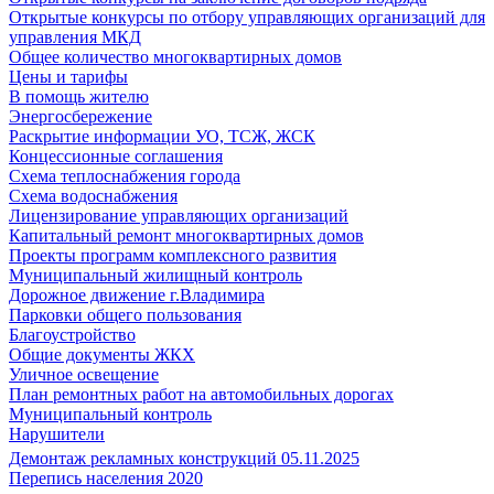
Открытые конкурсы по отбору управляющих организаций для
управления МКД
Общее количество многоквартирных домов
Цены и тарифы
В помощь жителю
Энергосбережение
Раскрытие информации УО, ТСЖ, ЖСК
Концессионные соглашения
Схема теплоснабжения города
Схема водоснабжения
Лицензирование управляющих организаций
Капитальный ремонт многоквартирных домов
Проекты программ комплексного развития
Муниципальный жилищный контроль
Дорожное движение г.Владимира
Парковки общего пользования
Благоустройство
Общие документы ЖКХ
Уличное освещение
План ремонтных работ на автомобильных дорогах
Муниципальный контроль
Нарушители
Демонтаж рекламных конструкций 05.11.2025
Перепись населения 2020