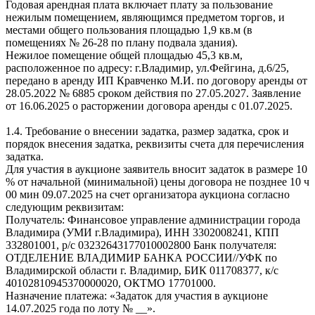
Годовая арендная плата включает плату за пользование
нежилым помещением, являющимся предметом торгов, и
местами общего пользования площадью 1,9 кв.м (в
помещениях № 26-28 по плану подвала здания).
Нежилое помещение общей площадью 45,3 кв.м,
расположенное по адресу: г.Владимир, ул.Фейгина, д.6/25,
передано в аренду ИП Кравченко М.И. по договору аренды от
28.05.2022 № 6885 сроком действия по 27.05.2027. Заявление
от 16.06.2025 о расторжении договора аренды с 01.07.2025.
1.4. Требование о внесении задатка, размер задатка, срок и
порядок внесения задатка, реквизиты счета для перечисления
задатка.
Для участия в аукционе заявитель вносит задаток в размере 10
% от начальной (минимальной) цены договора не позднее 10 ч
00 мин 09.07.2025 на счет организатора аукциона согласно
следующим реквизитам:
Получатель: Финансовое управление администрации города
Владимира (УМИ г.Владимира), ИНН 3302008241, КПП
332801001, р/с 03232643177010002800 Банк получателя:
ОТДЕЛЕНИЕ ВЛАДИМИР БАНКА РОССИИ//УФК по
Владимирской области г. Владимир, БИК 011708377, к/с
40102810945370000020, ОКТМО 17701000.
Назначение платежа: «Задаток для участия в аукционе
14.07.2025 года по лоту № __».