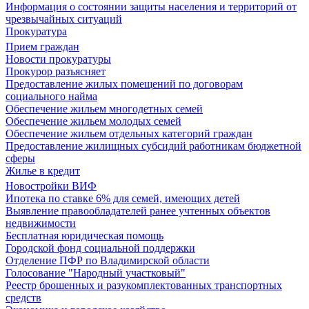
Информация о состоянии защиты населения и территорий от
чрезвычайных ситуаций
Прокуратура
Прием граждан
Новости прокуратуры
Прокурор разъясняет
Предоставление жилых помещений по договорам
социального найма
Обеспечение жильем многодетных семей
Обеспечение жильем молодых семей
Обеспечение жильем отдельных категорий граждан
Предоставление жилищных субсидий работникам бюджетной
сферы
Жилье в кредит
Новостройки ВИФ
Ипотека по ставке 6% для семей, имеющих детей
Выявление правообладателей ранее учтенных объектов
недвижимости
Бесплатная юридическая помощь
Городской фонд социальной поддержки
Отделение ПФР по Владимирской области
Голосование "Народный участковый"
Реестр брошенных и разукомплектованных транспортных
средств