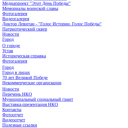
Медиапроект "Этот День Победы"
Мемориалы воинской славы
Фотогалерея
Видеогалерея
Диктор Левитан - "Голос Истории. Голос Победы"
Патриотический сквер
Новости
Город
О городе
Устав
Историческая справка
Фотогалерея
Город
Город в лицах
70 лет Великой Победе
Некоммерческие организации
Новости
Перечень НКО
Муниципальный социальный грант
Выставка-презентация НКО
Контакты
Фотоотчет
Видеоотчет
Полезные ссылки