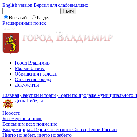
English version
Версия для слабовидящих
Весь сайт
Раздел
Расширенный поиск
Город Владимир
Малый бизнес
Обращения граждан
Стратегия города
Документы
Главная
»
Закупки и торги
»
Торги по продаже муниципального и
День Победы
Новости
Бессмертный полк
Вспомним всех поименно
Владимирцы - Герои Советского Союза, Герои России
Никто не забыт, ничто не забыто