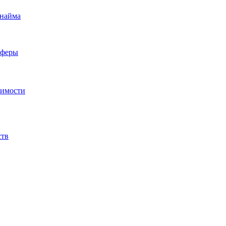
 найма
сферы
жимости
ств