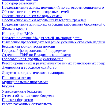
Прокурор разъясняет
Предоставление жилых помещений по договорам социального
Обеспечение жильем многодетных семей
Обеспечение жильем молодых семей
Обеспечение жильем отдельных категорий граждан
Предоставление жилищных субсидий работникам бюджетной 
Жилье в кредит
Новостройки ВИФ
Ипотека по ставке 6% для семей, имеющих детей
Выявление правообладателей ранее учтенных объектов недви
Бесплатная юридическая помощь
Городской фонд социальной поддержки
Отделение ПФР по Владимирской области
Голосование "Народный участковый"
Реестр брошенных и разукомплектованных транспортных сред
Экономика и городское хозяйство
Документы стратегического планирования
Прогноз развития
Муниципальные программы
Бюджет
Утвержденные бюджеты
Отчеты об исполнении бюджета
Проекты бюджетов
Реестр расходных обязательств