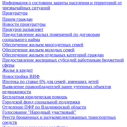
Информация о состоянии защиты населения и территорий от
чрезвычайных ситуаций
Прокуратура
Прием граждан
Новости прокуратуры
Прокурор разъясняет
Предоставление жилых помещений по договорам
социального найма
Обеспечение жильем многодетных семей
Обеспечение жильем молодых семей
Обеспечение жильем отдельных категорий граждан
Предоставление жилищных субсидий работникам бюджетной
сферы
Жилье в кредит
Новостройки ВИФ
Ипотека по ставке 6% для семей, имеющих детей
Выявление правообладателей ранее учтенных объектов
недвижимости
Бесплатная юридическая помощь
Городской фонд социальной поддержки
Отделение ПФР по Владимирской области
Голосование "Народный участковый"
Реестр брошенных и разукомплектованных транспортных
средств