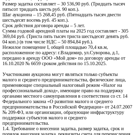
Размер задатка составляет – 30 536,90 руб. (Тридцать тысяч
пятьсот тридцать шесть руб. 90 коп.).
Шаг аукциона – 15 268,45 руб. (Пятнадцать тысяч двести
шестьдесят восемь руб. 45 коп.).
Срок действия договора аренды – 5 лет.
Сумма годовой арендной платы на 2025 год составляет - 305
369,04 руб. (Триста пять тысяч триста шестьдесят девять руб.
04 коп.) (в том числе НДС – 50 894,84 руб.).
Нежилое помещение I, общей площадью 70,4 кв.м,
расположенное по адресу: г.Владимир, ул.Суворова, д.1,
передано в аренду ООО «Мой дом» по договору аренды от
16.10.2020 № 6659 сроком действия по 15.10.2025.
Участниками аукциона могут являться только субъекты
малого и среднего предпринимательства, физические лица,
применяющие специальный налоговый режим «Налог на
профессиональный доход», имеющие право на поддержку
органами местного самоуправления в соответствии со ст. 14
Федерального закона «О развитии малого и среднего
предпринимательства в Российской Федерации» от 24.07.2007
№ 209-ФЗ, или организации, образующие инфраструктуру
поддержки субъектов малого и среднего
предпринимательства.
1.4. Требование о внесении задатка, размер задатка, срок и
порядок внесения задатка, реквизиты счета для перечисления