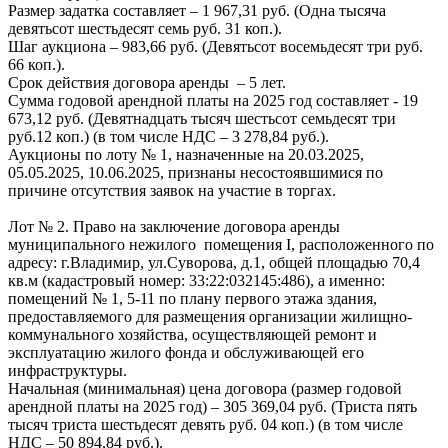
Размер задатка составляет – 1 967,31 руб. (Одна тысяча
девятьсот шестьдесят семь руб. 31 коп.).
Шаг аукциона – 983,66 руб. (Девятьсот восемьдесят три руб.
66 коп.).
Срок действия договора аренды – 5 лет.
Сумма годовой арендной платы на 2025 год составляет - 19
673,12 руб. (Девятнадцать тысяч шестьсот семьдесят три
руб.12 коп.) (в том числе НДС – 3 278,84 руб.).
Аукционы по лоту № 1, назначенные на 20.03.2025,
05.05.2025, 10.06.2025, признаны несостоявшимися по
причине отсутствия заявок на участие в торгах.
Лот № 2. Право на заключение договора аренды
муниципального нежилого помещения I, расположенного по
адресу: г.Владимир, ул.Суворова, д.1, общей площадью 70,4
кв.м (кадастровый номер: 33:22:032145:486), а именно:
помещений № 1, 5-11 по плану первого этажа здания,
предоставляемого для размещения организации жилищно-
коммунального хозяйства, осуществляющей ремонт и
эксплуатацию жилого фонда и обслуживающей его
инфраструктуры.
Начальная (минимальная) цена договора (размер годовой
арендной платы на 2025 год) – 305 369,04 руб. (Триста пять
тысяч триста шестьдесят девять руб. 04 коп.) (в том числе
НДС – 50 894,84 руб.).