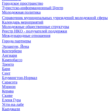
Городское пространство
Туристско-информационный Центр
Молодежная политика
Справочник муниципальных учреждений молодежной сферы
Календарь мероприятий
Молодежные общественные структуры
Реестр НКО - получателей поддержки
Международные отношения
Города партнеры
Эрланген, Йена
Кентербери
Ангиари
Кампобассо
Тренто
Бари
Сент
Блумингтон-Нормал
Сарасота
Мэрион
Керава
Скиве
Еленя Гура
Усти-на-лабе
Кырджали