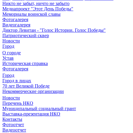
Никто не забыт, ничто не забыто
Медиапроект "Этот День Победы"
Мемориалы воинской славы
Фотогалерея
Видеогалерея
Диктор Левитан - "Голос Истории. Голос Победы"
Патриотический сквер
Новости
Город
О городе
Устав
Историческая справка
Фотогалерея
Город
Город в лицах
70 лет Великой Победе
Некоммерческие организации
Новости
Перечень НКО
Муниципальный социальный грант
Выставка-презентация НКО
Контакты
Фотоотчет
Видеоотчет