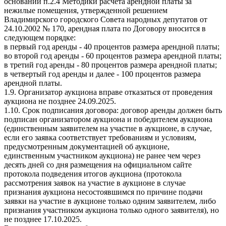
основании п.2.4 Методики расчёта арендной платы за
нежилые помещения, утвержденной решением
Владимирского городского Совета народных депутатов от
24.10.2002 № 170, арендная плата по Договору вносится в
следующем порядке:
в первый год аренды - 40 процентов размера арендной платы;
во второй год аренды - 60 процентов размера арендной платы;
в третий год аренды - 80 процентов размера арендной платы;
в четвертый год аренды и далее - 100 процентов размера
арендной платы.
1.9. Организатор аукциона вправе отказаться от проведения
аукциона не позднее 24.09.2025.
1.10. Срок подписания договора: договор аренды должен быть
подписан организатором аукциона и победителем аукциона
(единственным заявителем на участие в аукционе, в случае,
если его заявка соответствует требованиям и условиям,
предусмотренным документацией об аукционе,
единственным участником аукциона) не ранее чем через
десять дней со дня размещения на официальном сайте
протокола подведения итогов аукциона (протокола
рассмотрения заявок на участие в аукционе в случае
признания аукциона несостоявшимся по причине подачи
заявки на участие в аукционе только одним заявителем, либо
признания участником аукциона только одного заявителя), но
не позднее 17.10.2025.