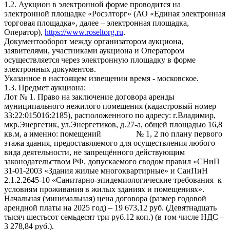
1.2. Аукцион в электронной форме проводится на
электронной площадке «Росэлторг» (АО «Единая электронная
торговая площадка», далее – электронная площадка,
Оператор),
https://www.roseltorg.ru
.
Документооборот между организатором аукциона,
заявителями, участниками аукциона и Оператором
осуществляется через электронную площадку в форме
электронных документов.
Указанное в настоящем извещении время - московское.
1.3. Предмет аукциона:
Лот № 1. Право на заключение договора аренды
муниципального нежилого помещения (кадастровый номер
33:22:015016:2185), расположенного по адресу: г.Владимир,
мкр.Энергетик, ул.Энергетиков, д.27-а, общей площадью 16,8
кв.м, а именно: помещений № 1, 2 по плану первого
этажа здания, предоставляемого для осуществления любого
вида деятельности, не запрещённого действующим
законодательством РФ. допускаемого сводом правил «СНиП
31-01-2003 «Здания жилые многоквартирные» и СанПиН
2.1.2.2645-10 «Санитарно-эпидемиологические требования к
условиям проживания в жилых зданиях и помещениях».
Начальная (минимальная) цена договора (размер годовой
арендной платы на 2025 год) – 19 673,12 руб. (Девятнадцать
тысяч шестьсот семьдесят три руб.12 коп.) (в том числе НДС –
3 278,84 руб.).