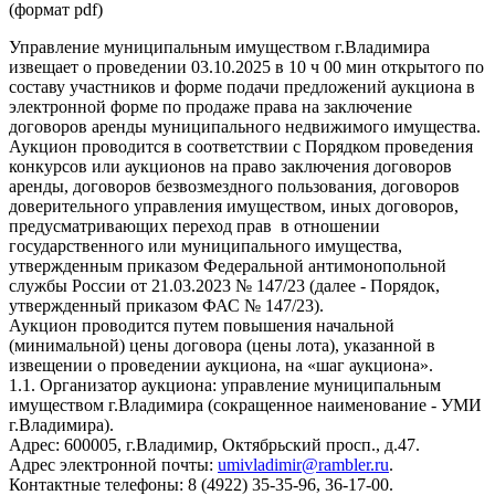
(формат pdf)
Управление муниципальным имуществом г.Владимира
извещает о проведении 03.10.2025 в 10 ч 00 мин открытого по
составу участников и форме подачи предложений аукциона в
электронной форме по продаже права на заключение
договоров аренды муниципального недвижимого имущества.
Аукцион проводится в соответствии с Порядком проведения
конкурсов или аукционов на право заключения договоров
аренды, договоров безвозмездного пользования, договоров
доверительного управления имуществом, иных договоров,
предусматривающих переход прав в отношении
государственного или муниципального имущества,
утвержденным приказом Федеральной антимонопольной
службы России от 21.03.2023 № 147/23 (далее - Порядок,
утвержденный приказом ФАС № 147/23).
Аукцион проводится путем повышения начальной
(минимальной) цены договора (цены лота), указанной в
извещении о проведении аукциона, на «шаг аукциона».
1.1. Организатор аукциона: управление муниципальным
имуществом г.Владимира (сокращенное наименование - УМИ
г.Владимира).
Адрес: 600005, г.Владимир, Октябрьский просп., д.47.
Адрес электронной почты:
umivladimir@rambler.ru
.
Контактные телефоны: 8 (4922) 35-35-96, 36-17-00.