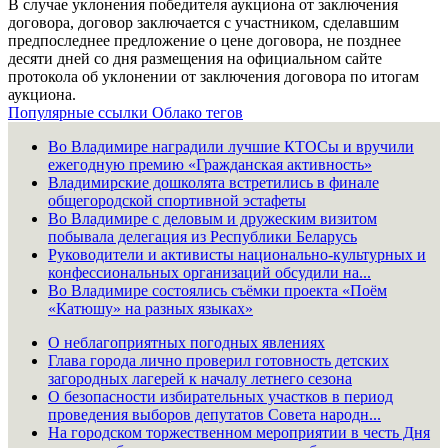
В случае уклонения победителя аукциона от заключения
договора, договор заключается с участником, сделавшим
предпоследнее предложение о цене договора, не позднее
десяти дней со дня размещения на официальном сайте
протокола об уклонении от заключения договора по итогам
аукциона.
Популярные ссылки
Облако тегов
Во Владимире наградили лучшие КТОСы и вручили
ежегодную премию «Гражданская активность»
Владимирские дошколята встретились в финале
общегородской спортивной эстафеты
Во Владимире с деловым и дружеским визитом
побывала делегация из Республики Беларусь
Руководители и активисты национально-культурных и
конфессиональных организаций обсудили на...
Во Владимире состоялись съёмки проекта «Поём
«Катюшу» на разных языках»
О неблагоприятных погодных явлениях
Глава города лично проверил готовность детских
загородных лагерей к началу летнего сезона
О безопасности избирательных участков в период
проведения выборов депутатов Совета народн...
На городском торжественном мероприятии в честь Дня