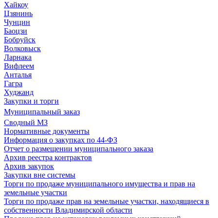
Хайкоу
Цзянинь
Чунцин
Баоцзи
Бобруйск
Волковыск
Ларнака
Вифлеем
Анталья
Гагра
Худжанд
Закупки и торги
Муниципальный заказ
Сводный МЗ
Нормативные документы
Информация о закупках по 44-ФЗ
Отчет о размещении муниципального заказа
Архив реестра контрактов
Архив закупок
Закупки вне системы
Торги по продаже муниципального имущества и прав на
земельные участки
Торги по продаже прав на земельные участки, находящиеся в
собственности Владимирской области