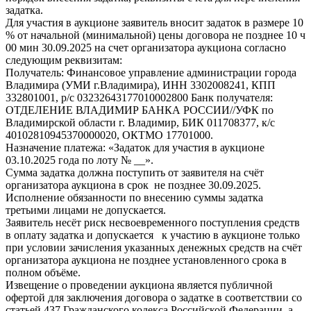
задатка.
Для участия в аукционе заявитель вносит задаток в размере 10
% от начальной (минимальной) цены договора не позднее 10 ч
00 мин 30.09.2025 на счет организатора аукциона согласно
следующим реквизитам:
Получатель: Финансовое управление администрации города
Владимира (УМИ г.Владимира), ИНН 3302008241, КПП
332801001, р/с 03232643177010002800 Банк получателя:
ОТДЕЛЕНИЕ ВЛАДИМИР БАНКА РОССИИ//УФК по
Владимирской области г. Владимир, БИК 011708377, к/с
40102810945370000020, ОКТМО 17701000.
Назначение платежа: «Задаток для участия в аукционе
03.10.2025 года по лоту № __».
Сумма задатка должна поступить от заявителя на счёт
организатора аукциона в срок не позднее 30.09.2025.
Исполнение обязанности по внесению суммы задатка
третьими лицами не допускается.
Заявитель несёт риск несвоевременного поступления средств
в оплату задатка и допускается к участию в аукционе только
при условии зачисления указанных денежных средств на счёт
организатора аукциона не позднее установленного срока в
полном объёме.
Извещение о проведении аукциона является публичной
офертой для заключения договора о задатке в соответствии со
статьей 437 Гражданского кодекса Российской Федерации, а