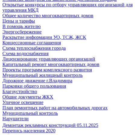
Открытые конкурсы по отбору управляющих организаций для
управления МКД
Общее количество многоквартирных домов
Цены и тарифы
В помощь жителю
Энергосбережение
Раскрытие информации УО, ТСЖ, ЖСК
Концессионные соглашения
Схема теплоснабжения города
Схема водоснабжения
Лицензирование управляющих организаций
Капитальный ремонт многоквартирных домов
Проекты программ комплексного развития
Муниципальный жилищный контроль
Дорожное движение г.Владимира
Парковки общего пользования
Благоустройство
Общие документы ЖКХ
Уличное освещение
План ремонтных работ на автомобильных дорогах
Муниципальный контроль
Нарушители
Демонтаж рекламных конструкций 05.11.2025
Перепись населения 2020