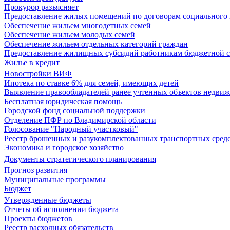
Прокурор разъясняет
Предоставление жилых помещений по договорам социального
Обеспечение жильем многодетных семей
Обеспечение жильем молодых семей
Обеспечение жильем отдельных категорий граждан
Предоставление жилищных субсидий работникам бюджетной 
Жилье в кредит
Новостройки ВИФ
Ипотека по ставке 6% для семей, имеющих детей
Выявление правообладателей ранее учтенных объектов недви
Бесплатная юридическая помощь
Городской фонд социальной поддержки
Отделение ПФР по Владимирской области
Голосование "Народный участковый"
Реестр брошенных и разукомплектованных транспортных сред
Экономика и городское хозяйство
Документы стратегического планирования
Прогноз развития
Муниципальные программы
Бюджет
Утвержденные бюджеты
Отчеты об исполнении бюджета
Проекты бюджетов
Реестр расходных обязательств