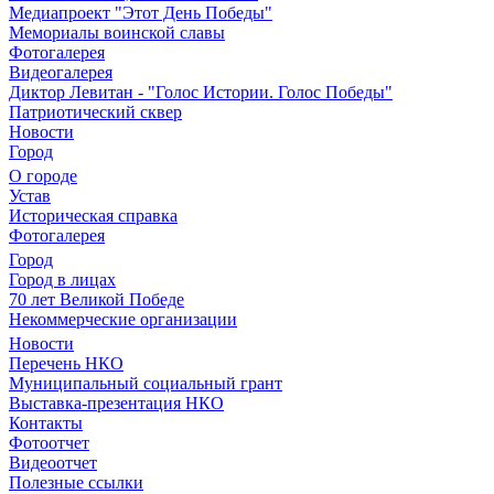
Медиапроект "Этот День Победы"
Мемориалы воинской славы
Фотогалерея
Видеогалерея
Диктор Левитан - "Голос Истории. Голос Победы"
Патриотический сквер
Новости
Город
О городе
Устав
Историческая справка
Фотогалерея
Город
Город в лицах
70 лет Великой Победе
Некоммерческие организации
Новости
Перечень НКО
Муниципальный социальный грант
Выставка-презентация НКО
Контакты
Фотоотчет
Видеоотчет
Полезные ссылки