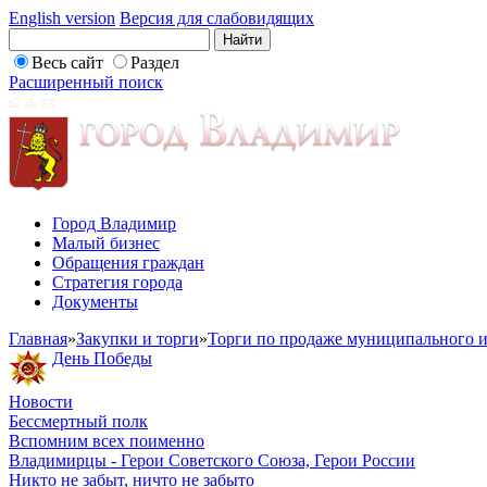
English version
Версия для слабовидящих
Весь сайт
Раздел
Расширенный поиск
Город Владимир
Малый бизнес
Обращения граждан
Стратегия города
Документы
Главная
»
Закупки и торги
»
Торги по продаже муниципального и
День Победы
Новости
Бессмертный полк
Вспомним всех поименно
Владимирцы - Герои Советского Союза, Герои России
Никто не забыт, ничто не забыто