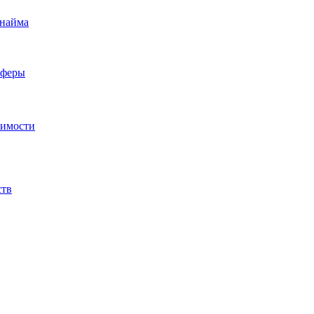
 найма
сферы
жимости
ств