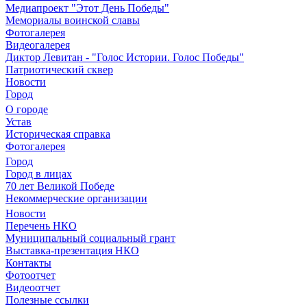
Медиапроект "Этот День Победы"
Мемориалы воинской славы
Фотогалерея
Видеогалерея
Диктор Левитан - "Голос Истории. Голос Победы"
Патриотический сквер
Новости
Город
О городе
Устав
Историческая справка
Фотогалерея
Город
Город в лицах
70 лет Великой Победе
Некоммерческие организации
Новости
Перечень НКО
Муниципальный социальный грант
Выставка-презентация НКО
Контакты
Фотоотчет
Видеоотчет
Полезные ссылки