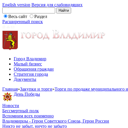
English version
Версия для слабовидящих
Весь сайт
Раздел
Расширенный поиск
Город Владимир
Малый бизнес
Обращения граждан
Стратегия города
Документы
Главная
»
Закупки и торги
»
Торги по продаже муниципального и
День Победы
Новости
Бессмертный полк
Вспомним всех поименно
Владимирцы - Герои Советского Союза, Герои России
Никто не забыт, ничто не забыто