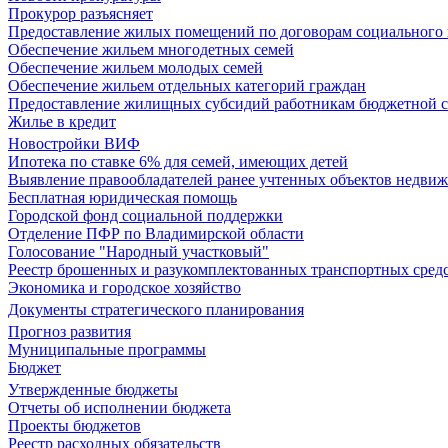
Прокурор разъясняет
Предоставление жилых помещений по договорам социального
Обеспечение жильем многодетных семей
Обеспечение жильем молодых семей
Обеспечение жильем отдельных категорий граждан
Предоставление жилищных субсидий работникам бюджетной 
Жилье в кредит
Новостройки ВИФ
Ипотека по ставке 6% для семей, имеющих детей
Выявление правообладателей ранее учтенных объектов недви
Бесплатная юридическая помощь
Городской фонд социальной поддержки
Отделение ПФР по Владимирской области
Голосование "Народный участковый"
Реестр брошенных и разукомплектованных транспортных сред
Экономика и городское хозяйство
Документы стратегического планирования
Прогноз развития
Муниципальные программы
Бюджет
Утвержденные бюджеты
Отчеты об исполнении бюджета
Проекты бюджетов
Реестр расходных обязательств