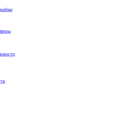
 найма
сферы
жимости
ств