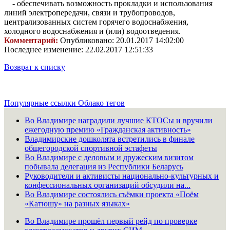
- обеспечивать возможность прокладки и использования
линий электропередачи, связи и трубопроводов,
централизованных систем горячего водоснабжения,
холодного водоснабжения и (или) водоотведения.
Комментарий:
Опубликовано: 20.01.2017 14:02:00
Последнее изменение: 22.02.2017 12:51:33
Возврат к списку
Популярные ссылки
Облако тегов
Во Владимире наградили лучшие КТОСы и вручили
ежегодную премию «Гражданская активность»
Владимирские дошколята встретились в финале
общегородской спортивной эстафеты
Во Владимире с деловым и дружеским визитом
побывала делегация из Республики Беларусь
Руководители и активисты национально-культурных и
конфессиональных организаций обсудили на...
Во Владимире состоялись съёмки проекта «Поём
«Катюшу» на разных языках»
Во Владимире прошёл первый рейд по проверке