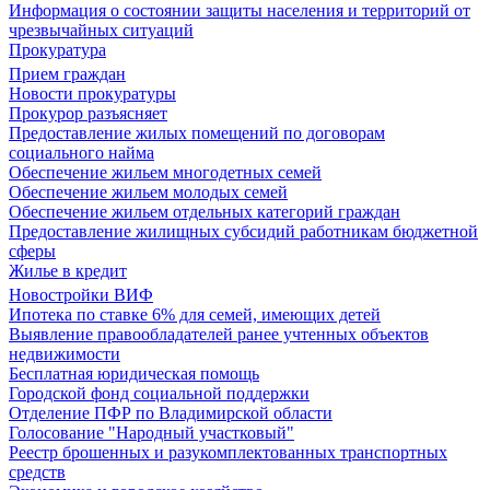
Информация о состоянии защиты населения и территорий от
чрезвычайных ситуаций
Прокуратура
Прием граждан
Новости прокуратуры
Прокурор разъясняет
Предоставление жилых помещений по договорам
социального найма
Обеспечение жильем многодетных семей
Обеспечение жильем молодых семей
Обеспечение жильем отдельных категорий граждан
Предоставление жилищных субсидий работникам бюджетной
сферы
Жилье в кредит
Новостройки ВИФ
Ипотека по ставке 6% для семей, имеющих детей
Выявление правообладателей ранее учтенных объектов
недвижимости
Бесплатная юридическая помощь
Городской фонд социальной поддержки
Отделение ПФР по Владимирской области
Голосование "Народный участковый"
Реестр брошенных и разукомплектованных транспортных
средств