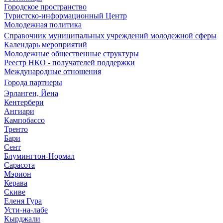
Городское пространство
Туристско-информационный Центр
Молодежная политика
Справочник муниципальных учреждений молодежной сферы
Календарь мероприятий
Молодежные общественные структуры
Реестр НКО - получателей поддержки
Международные отношения
Города партнеры
Эрланген, Йена
Кентербери
Ангиари
Кампобассо
Тренто
Бари
Сент
Блумингтон-Нормал
Сарасота
Мэрион
Керава
Скиве
Еленя Гура
Усти-на-лабе
Кырджали