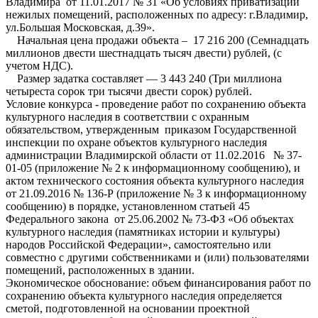
Владимира от 11.01.2017 № 31 «Об условиях приватизации
нежилых помещений, расположенных по адресу: г.Владимир,
ул.Большая Московская, д.39».
Начальная цена продажи объекта – 17 216 200 (Семнадцать
миллионов двести шестнадцать тысяч двести) рублей, (с
учетом НДС).
Размер задатка составляет — 3 443 240 (Три миллиона
четыреста сорок три тысячи двести сорок) рублей.
Условие конкурса - проведение работ по сохранению объекта
культурного наследия в соответствии с охранным
обязательством, утвержденным приказом Государственной
инспекции по охране объектов культурного наследия
администрации Владимирской области от 11.02.2016 № 37-
01-05 (приложение № 2 к информационному сообщению), и
актом технического состояния объекта культурного наследия
от 21.09.2016 № 136-Р (приложение № 3 к информационному
сообщению) в порядке, установленном статьей 45
Федерального закона от 25.06.2002 № 73-ФЗ «Об объектах
культурного наследия (памятниках истории и культуры)
народов Российской Федерации», самостоятельно или
совместно с другими собственниками и (или) пользователями
помещений, расположенных в здании.
Экономическое обоснование: объем финансирования работ по
сохранению объекта культурного наследия определяется
сметой, подготовленной на основании проектной