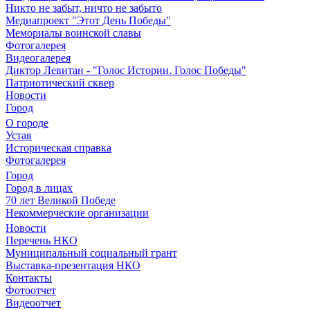
Никто не забыт, ничто не забыто
Медиапроект "Этот День Победы"
Мемориалы воинской славы
Фотогалерея
Видеогалерея
Диктор Левитан - "Голос Истории. Голос Победы"
Патриотический сквер
Новости
Город
О городе
Устав
Историческая справка
Фотогалерея
Город
Город в лицах
70 лет Великой Победе
Некоммерческие организации
Новости
Перечень НКО
Муниципальный социальный грант
Выставка-презентация НКО
Контакты
Фотоотчет
Видеоотчет