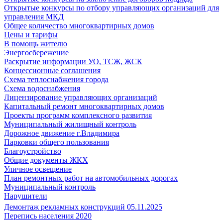
Открытые конкурсы по отбору управляющих организаций для
управления МКД
Общее количество многоквартирных домов
Цены и тарифы
В помощь жителю
Энергосбережение
Раскрытие информации УО, ТСЖ, ЖСК
Концессионные соглашения
Схема теплоснабжения города
Схема водоснабжения
Лицензирование управляющих организаций
Капитальный ремонт многоквартирных домов
Проекты программ комплексного развития
Муниципальный жилищный контроль
Дорожное движение г.Владимира
Парковки общего пользования
Благоустройство
Общие документы ЖКХ
Уличное освещение
План ремонтных работ на автомобильных дорогах
Муниципальный контроль
Нарушители
Демонтаж рекламных конструкций 05.11.2025
Перепись населения 2020