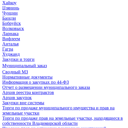
Хайкоу
Цзянинь
Чунцин
Баоцзи
Бобруйск
Волковыск
Ларнака
Вифлеем
Анталья
Гагра
Худжанд
Закупки и торги
Муниципальный заказ
Сводный МЗ
Нормативные документы
Информация о закупках по 44-ФЗ
Отчет о размещении муниципального заказа
Архив реестра контрактов
Архив закупок
Закупки вне системы
Торги по продаже муниципального имущества и прав на
земельные участки
Торги по продаже прав на земельные участки, находящиеся в
собственности Владимирской области