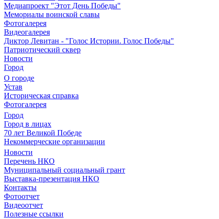
Медиапроект "Этот День Победы"
Мемориалы воинской славы
Фотогалерея
Видеогалерея
Диктор Левитан - "Голос Истории. Голос Победы"
Патриотический сквер
Новости
Город
О городе
Устав
Историческая справка
Фотогалерея
Город
Город в лицах
70 лет Великой Победе
Некоммерческие организации
Новости
Перечень НКО
Муниципальный социальный грант
Выставка-презентация НКО
Контакты
Фотоотчет
Видеоотчет
Полезные ссылки