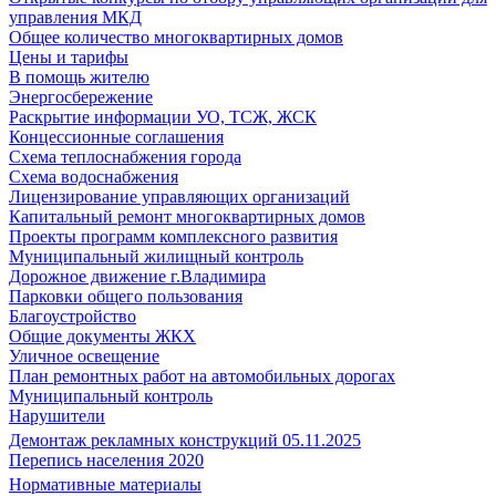
управления МКД
Общее количество многоквартирных домов
Цены и тарифы
В помощь жителю
Энергосбережение
Раскрытие информации УО, ТСЖ, ЖСК
Концессионные соглашения
Схема теплоснабжения города
Схема водоснабжения
Лицензирование управляющих организаций
Капитальный ремонт многоквартирных домов
Проекты программ комплексного развития
Муниципальный жилищный контроль
Дорожное движение г.Владимира
Парковки общего пользования
Благоустройство
Общие документы ЖКХ
Уличное освещение
План ремонтных работ на автомобильных дорогах
Муниципальный контроль
Нарушители
Демонтаж рекламных конструкций 05.11.2025
Перепись населения 2020
Нормативные материалы