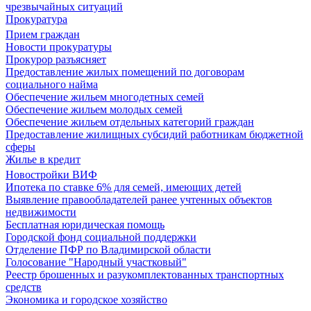
чрезвычайных ситуаций
Прокуратура
Прием граждан
Новости прокуратуры
Прокурор разъясняет
Предоставление жилых помещений по договорам
социального найма
Обеспечение жильем многодетных семей
Обеспечение жильем молодых семей
Обеспечение жильем отдельных категорий граждан
Предоставление жилищных субсидий работникам бюджетной
сферы
Жилье в кредит
Новостройки ВИФ
Ипотека по ставке 6% для семей, имеющих детей
Выявление правообладателей ранее учтенных объектов
недвижимости
Бесплатная юридическая помощь
Городской фонд социальной поддержки
Отделение ПФР по Владимирской области
Голосование "Народный участковый"
Реестр брошенных и разукомплектованных транспортных
средств
Экономика и городское хозяйство