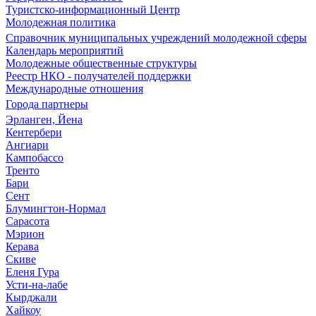
Туристско-информационный Центр
Молодежная политика
Справочник муниципальных учреждений молодежной сферы
Календарь мероприятий
Молодежные общественные структуры
Реестр НКО - получателей поддержки
Международные отношения
Города партнеры
Эрланген, Йена
Кентербери
Ангиари
Кампобассо
Тренто
Бари
Сент
Блумингтон-Нормал
Сарасота
Мэрион
Керава
Скиве
Еленя Гура
Усти-на-лабе
Кырджали
Хайкоу