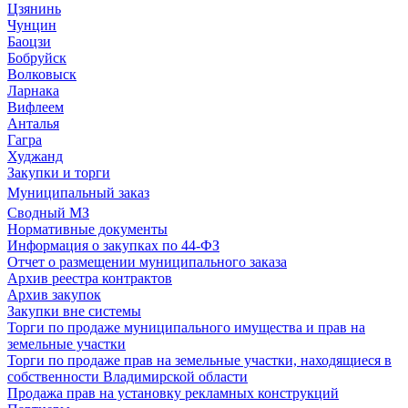
Цзянинь
Чунцин
Баоцзи
Бобруйск
Волковыск
Ларнака
Вифлеем
Анталья
Гагра
Худжанд
Закупки и торги
Муниципальный заказ
Сводный МЗ
Нормативные документы
Информация о закупках по 44-ФЗ
Отчет о размещении муниципального заказа
Архив реестра контрактов
Архив закупок
Закупки вне системы
Торги по продаже муниципального имущества и прав на
земельные участки
Торги по продаже прав на земельные участки, находящиеся в
собственности Владимирской области
Продажа прав на установку рекламных конструкций