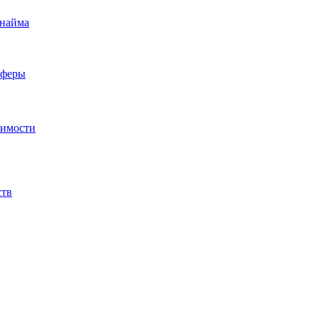
 найма
сферы
жимости
ств