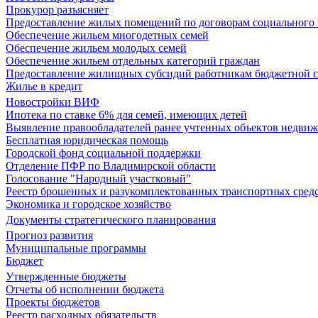
Прокурор разъясняет
Предоставление жилых помещений по договорам социального
Обеспечение жильем многодетных семей
Обеспечение жильем молодых семей
Обеспечение жильем отдельных категорий граждан
Предоставление жилищных субсидий работникам бюджетной 
Жилье в кредит
Новостройки ВИФ
Ипотека по ставке 6% для семей, имеющих детей
Выявление правообладателей ранее учтенных объектов недви
Бесплатная юридическая помощь
Городской фонд социальной поддержки
Отделение ПФР по Владимирской области
Голосование "Народный участковый"
Реестр брошенных и разукомплектованных транспортных сред
Экономика и городское хозяйство
Документы стратегического планирования
Прогноз развития
Муниципальные программы
Бюджет
Утвержденные бюджеты
Отчеты об исполнении бюджета
Проекты бюджетов
Реестр расходных обязательств