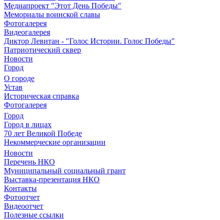
Медиапроект "Этот День Победы"
Мемориалы воинской славы
Фотогалерея
Видеогалерея
Диктор Левитан - "Голос Истории. Голос Победы"
Патриотический сквер
Новости
Город
О городе
Устав
Историческая справка
Фотогалерея
Город
Город в лицах
70 лет Великой Победе
Некоммерческие организации
Новости
Перечень НКО
Муниципальный социальный грант
Выставка-презентация НКО
Контакты
Фотоотчет
Видеоотчет
Полезные ссылки