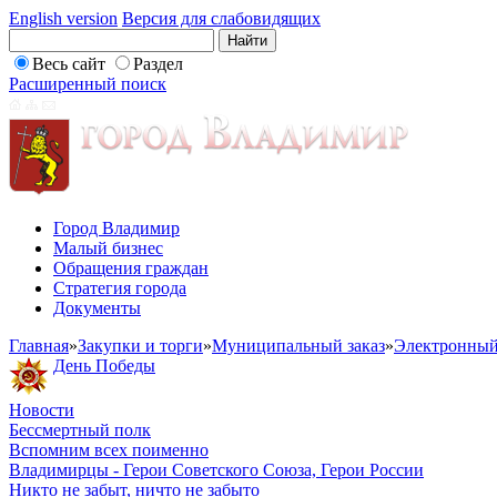
English version
Версия для слабовидящих
Весь сайт
Раздел
Расширенный поиск
Город Владимир
Малый бизнес
Обращения граждан
Стратегия города
Документы
Главная
»
Закупки и торги
»
Муниципальный заказ
»
Электронный
День Победы
Новости
Бессмертный полк
Вспомним всех поименно
Владимирцы - Герои Советского Союза, Герои России
Никто не забыт, ничто не забыто