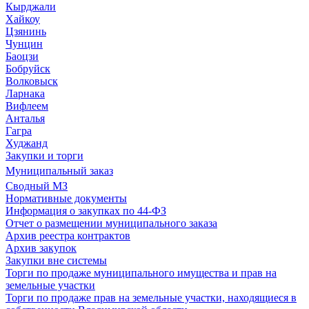
Кырджали
Хайкоу
Цзянинь
Чунцин
Баоцзи
Бобруйск
Волковыск
Ларнака
Вифлеем
Анталья
Гагра
Худжанд
Закупки и торги
Муниципальный заказ
Сводный МЗ
Нормативные документы
Информация о закупках по 44-ФЗ
Отчет о размещении муниципального заказа
Архив реестра контрактов
Архив закупок
Закупки вне системы
Торги по продаже муниципального имущества и прав на
земельные участки
Торги по продаже прав на земельные участки, находящиеся в