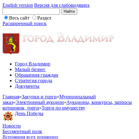
English version
Версия для слабовидящих
Весь сайт
Раздел
Расширенный поиск
Город Владимир
Малый бизнес
Обращения граждан
Стратегия города
Документы
Главная
»
Закупки и торги
»
Муниципальный
заказ
»
Электронный аукцион
»
Аукционы, конкурсы, запросы
котировок, торги
»
Торги по имуществу
День Победы
Новости
Бессмертный полк
Вспомним всех поименно