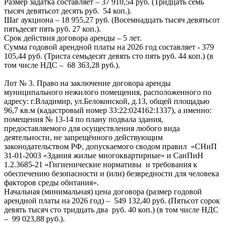
Размер задатка составляет – 37 910,54 руб. (Тридцать семь
тысяч девятьсот десять руб. 54 коп.).
Шаг аукциона – 18 955,27 руб. (Восемнадцать тысяч девятьсот
пятьдесят пять руб. 27 коп.).
Срок действия договора аренды – 5 лет.
Сумма годовой арендной платы на 2026 год составляет - 379
105,44 руб. (Триста семьдесят девять сто пять руб. 44 коп.) (в
том числе НДС – 68 363,28 руб.).
Лот № 3. Право на заключение договора аренды
муниципального нежилого помещения, расположенного по
адресу: г.Владимир, ул.Белоконской, д.13, общей площадью
96,7 кв.м (кадастровый номер 33:22:024162:1337), а именно:
помещения № 13-14 по плану подвала здания,
предоставляемого для осуществления любого вида
деятельности, не запрещённого действующим
законодательством РФ, допускаемого сводом правил «СНиП
31-01-2003 «Здания жилые многоквартирные» и СанПиН
1.2.3685-21 «Гигиенические нормативы и требования к
обеспечению безопасности и (или) безвредности для человека
факторов среды обитания».
Начальная (минимальная) цена договора (размер годовой
арендной платы на 2026 год) – 549 132,40 руб. (Пятьсот сорок
девять тысяч сто тридцать два руб. 40 коп.) (в том числе НДС
– 99 023,88 руб.).