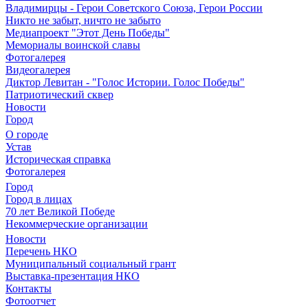
Владимирцы - Герои Советского Союза, Герои России
Никто не забыт, ничто не забыто
Медиапроект "Этот День Победы"
Мемориалы воинской славы
Фотогалерея
Видеогалерея
Диктор Левитан - "Голос Истории. Голос Победы"
Патриотический сквер
Новости
Город
О городе
Устав
Историческая справка
Фотогалерея
Город
Город в лицах
70 лет Великой Победе
Некоммерческие организации
Новости
Перечень НКО
Муниципальный социальный грант
Выставка-презентация НКО
Контакты
Фотоотчет