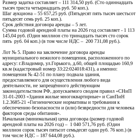
Размер задатка составляет – 111 314,50 руб. (Сто одиннадцать
тысяч триста четырнадцать руб. 50 коп.).
Шаг аукциона – 55 657,25 руб. (Пятьдесят пять тысяч шестьсот
пятьдесят семь руб. 25 коп.).
Срок действия договора аренды – 5 лет.
Сумма годовой арендной платы на 2026 год составляет - 1 113
145,04 руб. (Один миллион сто тринадцать тысяч сто сорок
пять руб. 04 коп.) (в том числе НДС – 200 731,08 руб.).
Лот № 5. Право на заключение договора аренды
муниципального нежилого помещения, расположенного по
адресу: г.Владимир, ул.Горького, д.60, общей площадью 160,9
кв.м (кадастровый номер 33:22:024018:431), а именно:
помещения № 42-51 по плану подвала здания,
предоставляемого для осуществления любого вида
деятельности, не запрещённого действующим
законодательством РФ, допускаемого сводом правил «СНиП
31-01-2003 «Здания жилые многоквартирные» и СанПиН
1.2.3685-21 «Гигиенические нормативы и требования к
обеспечению безопасности и (или) безвредности для человека
факторов среды обитания».
Начальная (минимальная) цена договора (размер годовой
арендной платы на 2026 год) – 1 040 571,76 руб. (Один
миллион сорок тысяч пятьсот семьдесят один руб. 76 коп.) (в
том числе НДС – 187 644,08 руб.).