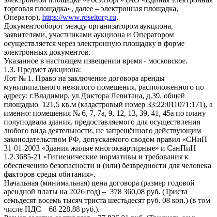
торговая площадка», далее – электронная площадка,
Оператор),
https://www.roseltorg.ru
.
Документооборот между организатором аукциона,
заявителями, участниками аукциона и Оператором
осуществляется через электронную площадку в форме
электронных документов.
Указанное в настоящем извещении время - московское.
1.3. Предмет аукциона:
Лот № 1. Право на заключение договора аренды
муниципального нежилого помещения, расположенного по
адресу: г.Владимир, ул.Диктора Левитана, д.39, общей
площадью 121,5 кв.м (кадастровый номер 33:22:011071:171), а
именно: помещения № 6, 7, 7а, 9, 12, 13, 39, 41, 45а по плану
полуподвала здания, предоставляемого для осуществления
любого вида деятельности, не запрещённого действующим
законодательством РФ, допускаемого сводом правил «СНиП
31-01-2003 «Здания жилые многоквартирные» и СанПиН
1.2.3685-21 «Гигиенические нормативы и требования к
обеспечению безопасности и (или) безвредности для человека
факторов среды обитания».
Начальная (минимальная) цена договора (размер годовой
арендной платы на 2026 год) – 378 360,08 руб. (Триста
семьдесят восемь тысяч триста шестьдесят руб. 08 коп.) (в том
числе НДС – 68 228,88 руб.).