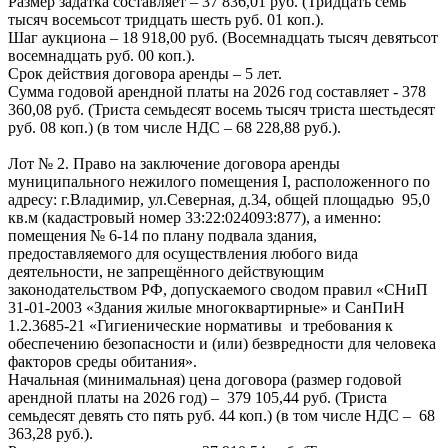
Размер задатка составляет – 37 836,01 руб. (Тридцать семь
тысяч восемьсот тридцать шесть руб. 01 коп.).
Шаг аукциона – 18 918,00 руб. (Восемнадцать тысяч девятьсот
восемнадцать руб. 00 коп.).
Срок действия договора аренды – 5 лет.
Сумма годовой арендной платы на 2026 год составляет - 378
360,08 руб. (Триста семьдесят восемь тысяч триста шестьдесят
руб. 08 коп.) (в том числе НДС – 68 228,88 руб.).
Лот № 2. Право на заключение договора аренды
муниципального нежилого помещения I, расположенного по
адресу: г.Владимир, ул.Северная, д.34, общей площадью 95,0
кв.м (кадастровый номер 33:22:024093:877), а именно:
помещения № 6-14 по плану подвала здания,
предоставляемого для осуществления любого вида
деятельности, не запрещённого действующим
законодательством РФ, допускаемого сводом правил «СНиП
31-01-2003 «Здания жилые многоквартирные» и СанПиН
1.2.3685-21 «Гигиенические нормативы и требования к
обеспечению безопасности и (или) безвредности для человека
факторов среды обитания».
Начальная (минимальная) цена договора (размер годовой
арендной платы на 2026 год) – 379 105,44 руб. (Триста
семьдесят девять сто пять руб. 44 коп.) (в том числе НДС – 68
363,28 руб.).