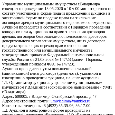
Управление муниципальным имуществом г.Владимира
извещает о проведении 13.05.2026 в 10 ч 00 мин открытого по
составу участников и форме подачи предложений аукциона в
электронной форме по продаже права на заключение
договоров аренды муниципального недвижимого имущества.
Аукцион проводится в соответствии с Порядком проведения
конкурсов или аукционов на право заключения договоров
аренды, договоров безвозмездного пользования, договоров
доверительного управления имуществом, иных договоров,
предусматривающих переход прав в отношении
государственного или муниципального имущества,
утвержденным приказом Федеральной антимонопольной
службы России от 21.03.2023 № 147/23 (далее - Порядок,
утвержденный приказом ФАС № 147/23).
Аукцион проводится путем повышения начальной
(минимальной) цены договора (цены лота), указанной в
извещении о проведении аукциона, на «шаг аукциона».
1.1. Организатор аукциона: управление муниципальным
имуществом г.Владимира (сокращенное наименование - УМИ
г.Владимира).
Адрес: 600005, г.Владимир, Октябрьский просп., д.47.
Адрес электронной почты:
umivladimir@rambler.ru
.
Контактные телефоны: 8 (4922) 35-35-96, 36-17-00.
1.2. Аукцион в электронной форме проводится на
электронной площадке «Росэлторг» (АО «Единая электронная