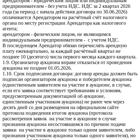
арендатором - юридическим лицом или индивидуальным
предпринимателем - без учета НДС. НДС за 2 квартал 2026
года (за период с начала действия договора по 30.06.2026)
оплачивается Арендатором на расчётный счёт налогового
органа по месту регистрации Арендатора как налогового
агента;
арендатором - физическим лицом, не являющимся
индивидуальным предпринимателем - с учетом НДС.
В последующем Арендатор обязан перечислять арендную
плату ежеквартально, за каждый расчётный квартал не
позднее 10 (десятого) числа первого месяца каждого квартала.
1.9. Организатор аукциона вправе отказаться от проведения
аукциона не позднее 01.05.2026.
1.10. Срок подписания договора: договор аренды должен быть
подписан организатором аукциона и победителем аукциона
(единственным заявителем на участие в аукционе, в случае,
если его заявка соответствует требованиям и условиям,
предусмотренным документацией об аукционе,
единственным участником аукциона) не ранее чем через
десять дней со дня размещения на официальном сайте
протокола подведения итогов аукциона (протокола
рассмотрения заявок на участие в аукционе в случае
признания аукциона несостоявшимся по причине подачи
заявки на участие в аукционе только одним заявителем, либо
признания участником аукциона только одного заявителя), но