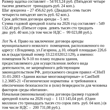
Размер задатка составляет – 54 913,24 руб. (Пятьдесят четыре
тысячи девятьсот тринадцать руб. 24 коп.).
Шаг аукциона – 27 456,62 руб. (Двадцать семь тысяч
четыреста пятьдесят шесть руб. 62 коп.).
Срок действия договора аренды – 5 лет.
Сумма годовой арендной платы на 2026 год составляет - 549
132,40 руб. (Пятьсот сорок девять тысяч сто тридцать
два руб. 40 коп.) (в том числе НДС – 99 023,88 руб.).
Лот № 4. Право на заключение договора аренды
муниципального нежилого помещения, расположенного по
адресу: г.Владимир, ул.Гагарина, д.10, общей площадью 226,6
кв.м (кадастровый номер 33:22:032012:129), а именно:
помещения № 9-10 по плану подвала здания,
предоставляемого для осуществления любого вида
деятельности, не запрещённого действующим
законодательством РФ, допускаемого сводом правил «СНиП
31-01-2003 «Здания жилые многоквартирные» и СанПиН
1.2.3685-21 «Гигиенические нормативы и требования к
обеспечению безопасности и (или) безвредности для человека
факторов среды обитания».
Начальная (минимальная) цена договора (размер годовой
арендной платы на 2026 год) – 1 113 145,04 руб. (Один
миллион сто тринадцать тысяч сто сорок пять руб. 04 коп.) (в
том числе НДС – 200 731,08 руб.).