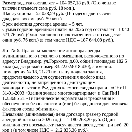
Размер задатка составляет – 104 057,18 руб. (Сто четыре
тысячи пятьдесят семь руб. 18 коп.).
Шаг аукциона – 52 028,59 руб. (Пятьдесят две тысячи
двадцать восемь руб. 59 коп.).
Срок действия договора аренды – 5 лет.
Сумма годовой арендной платы на 2026 год составляет - 1 040
571,76 руб. (Один миллион сорок тысяч пятьсот семьдесят
один руб. 76 коп.) (в том числе НДС – 187 644,08 руб.).
Лот № 6. Право на заключение договора аренды
муниципального нежилого помещения, расположенного по
адресу: г.Владимир, ул.Горького, д.60, общей площадью 182,5
кв.м (кадастровый номер 33:22:024018:430), а именно:
помещения № 18, 21-29 по плану подвала здания,
предоставляемого для осуществления любого вида
деятельности, не запрещённого действующим
законодательством РФ, допускаемого сводом правил «СНиП
31-01-2003 «Здания жилые многоквартирные» и СанПиН
1.2.3685-21 «Гигиенические нормативы и требования к
обеспечению безопасности и (или) безвредности для человека
факторов среды обитания».
Начальная (минимальная) цена договора (размер годовой
арендной платы на 2026 год) – 1 180 263,20 руб. (Один
миллион сто восемьдесят тысяч двести шестьдесят три руб. 20
коп.) (в том числе НДС – 212 835,36 руб.).