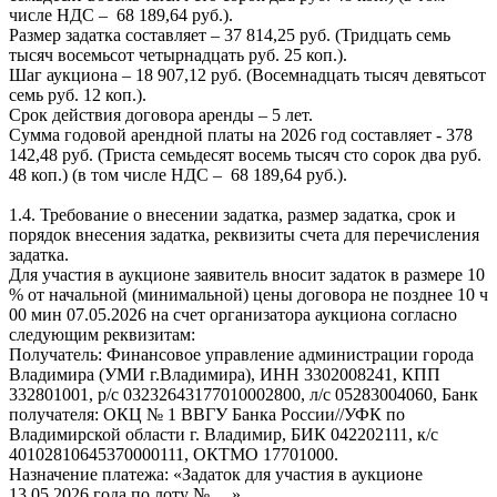
числе НДС – 68 189,64 руб.).
Размер задатка составляет – 37 814,25 руб. (Тридцать семь
тысяч восемьсот четырнадцать руб. 25 коп.).
Шаг аукциона – 18 907,12 руб. (Восемнадцать тысяч девятьсот
семь руб. 12 коп.).
Срок действия договора аренды – 5 лет.
Сумма годовой арендной платы на 2026 год составляет - 378
142,48 руб. (Триста семьдесят восемь тысяч сто сорок два руб.
48 коп.) (в том числе НДС – 68 189,64 руб.).
1.4. Требование о внесении задатка, размер задатка, срок и
порядок внесения задатка, реквизиты счета для перечисления
задатка.
Для участия в аукционе заявитель вносит задаток в размере 10
% от начальной (минимальной) цены договора не позднее 10 ч
00 мин 07.05.2026 на счет организатора аукциона согласно
следующим реквизитам:
Получатель: Финансовое управление администрации города
Владимира (УМИ г.Владимира), ИНН 3302008241, КПП
332801001, р/с 03232643177010002800, л/с 05283004060, Банк
получателя: ОКЦ № 1 ВВГУ Банка России//УФК по
Владимирской области г. Владимир, БИК 042202111, к/с
40102810645370000111, ОКТМО 17701000.
Назначение платежа: «Задаток для участия в аукционе
13.05.2026 года по лоту № __».