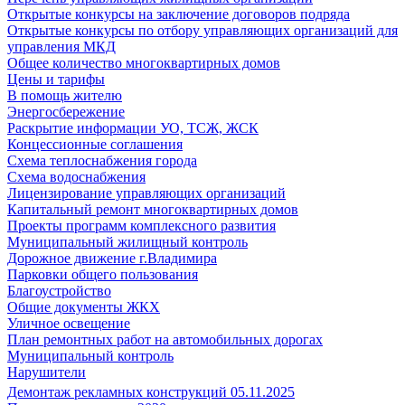
Открытые конкурсы на заключение договоров подряда
Открытые конкурсы по отбору управляющих организаций для
управления МКД
Общее количество многоквартирных домов
Цены и тарифы
В помощь жителю
Энергосбережение
Раскрытие информации УО, ТСЖ, ЖСК
Концессионные соглашения
Схема теплоснабжения города
Схема водоснабжения
Лицензирование управляющих организаций
Капитальный ремонт многоквартирных домов
Проекты программ комплексного развития
Муниципальный жилищный контроль
Дорожное движение г.Владимира
Парковки общего пользования
Благоустройство
Общие документы ЖКХ
Уличное освещение
План ремонтных работ на автомобильных дорогах
Муниципальный контроль
Нарушители
Демонтаж рекламных конструкций 05.11.2025