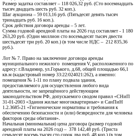
Размер задатка составляет – 118 026,32 руб. (Сто восемнадцать
тысяч двадцать шесть руб. 32 коп.).
Шаг аукциона – 59 013,16 руб. (Пятьдесят девять тысяч
тринадцать руб. 16 коп.).
Срок действия договора аренды – 5 лет.
Сумма годовой арендной платы на 2026 год составляет - 1 180
263,20 руб. (Один миллион сто восемьдесят тысяч двести
шестьдесят три руб. 20 коп.) (в том числе НДС – 212 835,36
руб.).
Лот № 7. Право на заключение договора аренды
муниципального нежилого помещения V, расположенного по
адресу: г.Владимир, ул.Горького, д.68, общей площадью 66,1
кв.м (кадастровый номер 33:22:024021:262), а именно:
помещения № 1-11 по плану подвала здания,
предоставляемого для осуществления любого вида
деятельности, не запрещённого действующим
законодательством РФ, допускаемого сводом правил «СНиП
31-01-2003 «Здания жилые многоквартирные» и СанПиН
1.2.3685-21 «Гигиенические нормативы и требования к
обеспечению безопасности и (или) безвредности для человека
факторов среды обитания».
Начальная (минимальная) цена договора (размер годовой
арендной платы на 2026 год) – 378 142,48 руб. (Триста
семьдесят восемь тысяч сто сорок два руб. 48 коп.) (в том