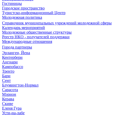
Гостиницы
Городское пространство
Туристско-информационный Центр
Молодежная политика
Справочник муниципальных учреждений молодежной сферы
Календарь мероприятий
Молодежные общественные структуры
Реестр НКО - получателей поддержки
Международные отношения
Города партнеры
Эрланген, Йена
Кентербери
Ангиари
Кампобассо
Тренто
Бари
Сент
Блумингтон-Нормал
Сарасота
Мэрион
Керава
Скиве
Еленя Гура
Усти-на-лабе