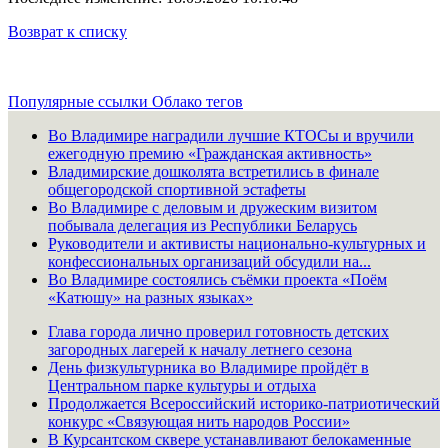
Возврат к списку
Популярные ссылки
Облако тегов
Во Владимире наградили лучшие КТОСы и вручили
ежегодную премию «Гражданская активность»
Владимирские дошколята встретились в финале
общегородской спортивной эстафеты
Во Владимире с деловым и дружеским визитом
побывала делегация из Республики Беларусь
Руководители и активисты национально-культурных и
конфессиональных организаций обсудили на...
Во Владимире состоялись съёмки проекта «Поём
«Катюшу» на разных языках»
Глава города лично проверил готовность детских
загородных лагерей к началу летнего сезона
День физкультурника во Владимире пройдёт в
Центральном парке культуры и отдыха
Продолжается Всероссийский историко-патриотический
конкурс «Связующая нить народов России»
В Курсантском сквере устанавливают белокаменные