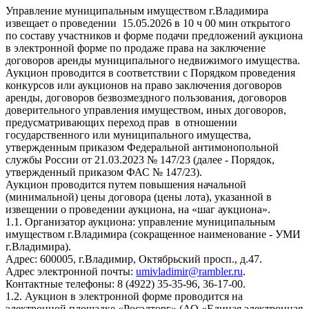
Управление муниципальным имуществом г.Владимира
извещает о проведении 15.05.2026 в 10 ч 00 мин открытого
по составу участников и форме подачи предложений аукциона
в электронной форме по продаже права на заключение
договоров аренды муниципального недвижимого имущества.
Аукцион проводится в соответствии с Порядком проведения
конкурсов или аукционов на право заключения договоров
аренды, договоров безвозмездного пользования, договоров
доверительного управления имуществом, иных договоров,
предусматривающих переход прав в отношении
государственного или муниципального имущества,
утвержденным приказом Федеральной антимонопольной
службы России от 21.03.2023 № 147/23 (далее - Порядок,
утвержденный приказом ФАС № 147/23).
Аукцион проводится путем повышения начальной
(минимальной) цены договора (цены лота), указанной в
извещении о проведении аукциона, на «шаг аукциона».
1.1. Организатор аукциона: управление муниципальным
имуществом г.Владимира (сокращенное наименование - УМИ
г.Владимира).
Адрес: 600005, г.Владимир, Октябрьский просп., д.47.
Адрес электронной почты:
umivladimir@rambler.ru
.
Контактные телефоны: 8 (4922) 35-35-96, 36-17-00.
1.2. Аукцион в электронной форме проводится на
электронной площадке «Росэлторг» (АО «Единая электронная