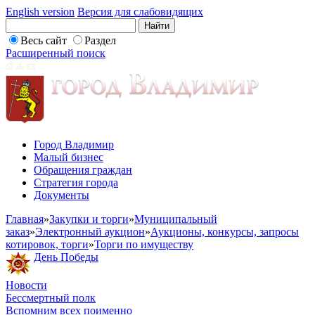
English version
Версия для слабовидящих
Весь сайт
Раздел
Расширенный поиск
Город Владимир
Малый бизнес
Обращения граждан
Стратегия города
Документы
Главная
»
Закупки и торги
»
Муниципальный
заказ
»
Электронный аукцион
»
Аукционы, конкурсы, запросы
котировок, торги
»
Торги по имуществу
День Победы
Новости
Бессмертный полк
Вспомним всех поименно