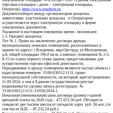
торговая площадка», далее – электронная площадка,
Оператор),
https://www.roseltorg.ru
.
Документооборот между организатором аукциона,
заявителями, участниками аукциона и Оператором
осуществляется через электронную площадку в форме
электронных документов.
Указанное в настоящем извещении время - московское.
1.3. Предмет аукциона:
Лот № 1. Право на заключение договора аренды
муниципальных нежилых помещений, расположенных в
здании по адресу: г.Владимир, мкр.Оргтруд, ул.Молодежная,
д.8, общей площадью 196,0 кв.м, а именно: помещения № 2-5,
8-15 по плану первого этажа здания, предоставляемые для
осуществления торгово-офисной деятельности.
Передаваемые в аренду помещения являются частью объекта с
кадастровым номером 33:06:030112:1131, право
муниципальной собственности, на который зарегистрировано
11.09.2024, о чем в Едином государственном реестре
недвижимости сделана запись регистрации №
33:06:030112:1131-33/056/2024-1.
Начальная (минимальная) цена договора (размер годовой
арендной платы на 2026 год) – 472 651,56 руб. (Четыреста
семьдесят две тысячи шестьсот пятьдесят один руб. 56 коп.) (в
том числе НДС – 85 232,24 руб.).