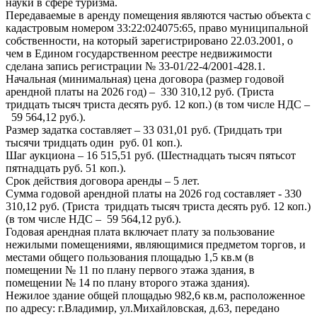
науки в сфере туризма.
Передаваемые в аренду помещения являются частью объекта с
кадастровым номером 33:22:024075:65, право муниципальной
собственности, на который зарегистрировано 22.03.2001, о
чем в Едином государственном реестре недвижимости
сделана запись регистрации № 33-01/22-4/2001-428.1.
Начальная (минимальная) цена договора (размер годовой
арендной платы на 2026 год) – 330 310,12 руб. (Триста
тридцать тысяч триста десять руб. 12 коп.) (в том числе НДС –
59 564,12 руб.).
Размер задатка составляет – 33 031,01 руб. (Тридцать три
тысячи тридцать один руб. 01 коп.).
Шаг аукциона – 16 515,51 руб. (Шестнадцать тысяч пятьсот
пятнадцать руб. 51 коп.).
Срок действия договора аренды – 5 лет.
Сумма годовой арендной платы на 2026 год составляет - 330
310,12 руб. (Триста тридцать тысяч триста десять руб. 12 коп.)
(в том числе НДС – 59 564,12 руб.).
Годовая арендная плата включает плату за пользование
нежилыми помещениями, являющимися предметом торгов, и
местами общего пользования площадью 1,5 кв.м (в
помещении № 11 по плану первого этажа здания, в
помещении № 14 по плану второго этажа здания).
Нежилое здание общей площадью 982,6 кв.м, расположенное
по адресу: г.Владимир, ул.Михайловская, д.63, передано