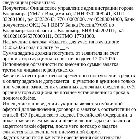
следующим реквизитам:
Получатель: Финансовое управление администрации города
Владимира (УМИ г.Владимира), ИНН 3302008241, КПП
332801001, р/с 03232643177010002800, л/с 05283004060, Банк
получателя: ОКЦ № 1 ВВГУ Банка России//УФК по
Владимирской области г. Владимир, БИК 042202111, к/с
40102810645370000111, ОКТМО 17701000.
Назначение платежа: «Задаток для участия в аукционе
15.05.2026 года по лоту № __».
Сумма задатка должна поступить от заявителя на счёт
организатора аукциона в срок не позднее 12.05.2026.
Исполнение обязанности по внесению суммы задатка
третьими лицами не допускается.
Заявитель несёт риск несвоевременного поступления средств
в оплату задатка и допускается к участию в аукционе только
при условии зачисления указанных денежных средств на счёт
организатора аукциона не позднее установленного срока в
полном объёме.
Извещение о проведении аукциона является публичной
офертой для заключения договора о задатке в соответствии со
статьей 437 Гражданского кодекса Российской Федерации, а
подача заявителем заявки и перечисление задатка являются
акцептом такой оферты, после чего договор о задатке
считается заключенным в письменной форме.
Задаток вносится в качестве обеспечения обязательства