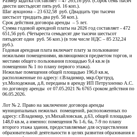
Размер задатка составляет – 47 265,16 руб. (Сорок семь тысяч
двести шестьдесят пять руб. 16 коп.).
Шаг аукциона – 23 632,58 руб. (Двадцать три тысячи
шестьсот тридцать два руб. 58 коп.).
Срок действия договора аренды – 5 лет.
Сумма годовой арендной платы на 2026 год составляет - 472
651,56 руб. (Четыреста семьдесят две тысячи шестьсот
пятьдесят один руб. 56 коп.) (в том числе НДС – 85 232,24
руб.).
Годовая арендная плата включает плату за пользование
нежилыми помещениями, являющимися предметом торгов, и
местами общего пользования площадью 9,4 кв.м (в
помещении № 1 по плану первого этажа).
Нежилые помещения общей площадью 196,0 кв.м,
расположенные по адресу: г.Владимир, мкр.Оргтруд,
ул.Молодежная, д.8, переданы в аренду ИП Петрухненко А.С.
по договору аренды от 07.05.2021 № 6765 сроком действия по
06.05.2026.
Лот № 2. Право на заключение договора аренды
муниципальных нежилых помещений, расположенных по
адресу: г.Владимир, ул.Михайловская, д.63, общей площадью
148,0 кв.м, а именно: помещения № 1-6, 6а, 7-9 по плану
второго этажа здания, предоставляемые для осуществления
образовательной деятельности в целях развития образования и