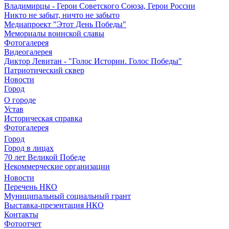
Владимирцы - Герои Советского Союза, Герои России
Никто не забыт, ничто не забыто
Медиапроект "Этот День Победы"
Мемориалы воинской славы
Фотогалерея
Видеогалерея
Диктор Левитан - "Голос Истории. Голос Победы"
Патриотический сквер
Новости
Город
О городе
Устав
Историческая справка
Фотогалерея
Город
Город в лицах
70 лет Великой Победе
Некоммерческие организации
Новости
Перечень НКО
Муниципальный социальный грант
Выставка-презентация НКО
Контакты
Фотоотчет