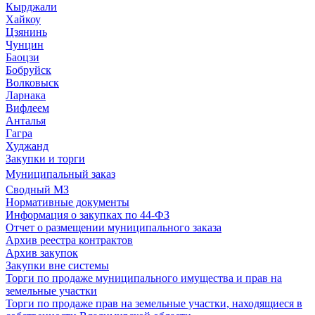
Кырджали
Хайкоу
Цзянинь
Чунцин
Баоцзи
Бобруйск
Волковыск
Ларнака
Вифлеем
Анталья
Гагра
Худжанд
Закупки и торги
Муниципальный заказ
Сводный МЗ
Нормативные документы
Информация о закупках по 44-ФЗ
Отчет о размещении муниципального заказа
Архив реестра контрактов
Архив закупок
Закупки вне системы
Торги по продаже муниципального имущества и прав на
земельные участки
Торги по продаже прав на земельные участки, находящиеся в