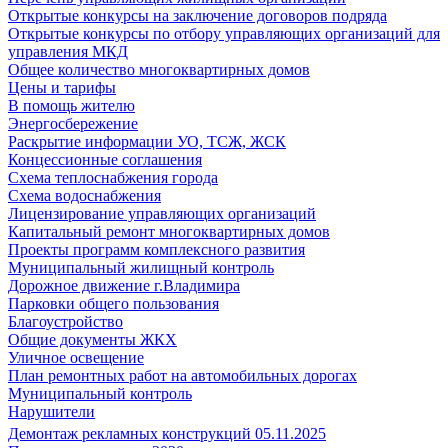
Открытые конкурсы на заключение договоров подряда
Открытые конкурсы по отбору управляющих организаций для
управления МКД
Общее количество многоквартирных домов
Цены и тарифы
В помощь жителю
Энергосбережение
Раскрытие информации УО, ТСЖ, ЖСК
Концессионные соглашения
Схема теплоснабжения города
Схема водоснабжения
Лицензирование управляющих организаций
Капитальный ремонт многоквартирных домов
Проекты программ комплексного развития
Муниципальный жилищный контроль
Дорожное движение г.Владимира
Парковки общего пользования
Благоустройство
Общие документы ЖКХ
Уличное освещение
План ремонтных работ на автомобильных дорогах
Муниципальный контроль
Нарушители
Демонтаж рекламных конструкций 05.11.2025