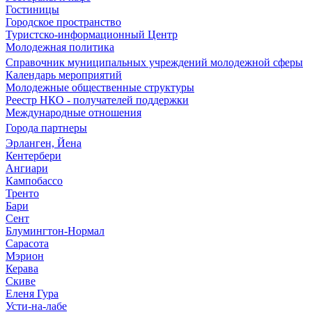
Гостиницы
Городское пространство
Туристско-информационный Центр
Молодежная политика
Справочник муниципальных учреждений молодежной сферы
Календарь мероприятий
Молодежные общественные структуры
Реестр НКО - получателей поддержки
Международные отношения
Города партнеры
Эрланген, Йена
Кентербери
Ангиари
Кампобассо
Тренто
Бари
Сент
Блумингтон-Нормал
Сарасота
Мэрион
Керава
Скиве
Еленя Гура
Усти-на-лабе