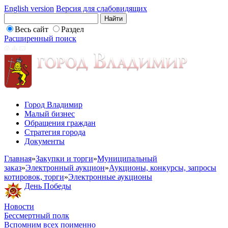
English version
Версия для слабовидящих
Весь сайт
Раздел
Расширенный поиск
Город Владимир
Малый бизнес
Обращения граждан
Стратегия города
Документы
Главная
»
Закупки и торги
»
Муниципальный
заказ
»
Электронный аукцион
»
Аукционы, конкурсы, запросы
котировок, торги
»
Электронные аукционы
День Победы
Новости
Бессмертный полк
Вспомним всех поименно