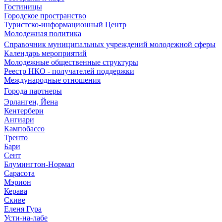
Гостиницы
Городское пространство
Туристско-информационный Центр
Молодежная политика
Справочник муниципальных учреждений молодежной сферы
Календарь мероприятий
Молодежные общественные структуры
Реестр НКО - получателей поддержки
Международные отношения
Города партнеры
Эрланген, Йена
Кентербери
Ангиари
Кампобассо
Тренто
Бари
Сент
Блумингтон-Нормал
Сарасота
Мэрион
Керава
Скиве
Еленя Гура
Усти-на-лабе