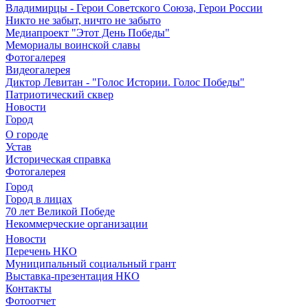
Владимирцы - Герои Советского Союза, Герои России
Никто не забыт, ничто не забыто
Медиапроект "Этот День Победы"
Мемориалы воинской славы
Фотогалерея
Видеогалерея
Диктор Левитан - "Голос Истории. Голос Победы"
Патриотический сквер
Новости
Город
О городе
Устав
Историческая справка
Фотогалерея
Город
Город в лицах
70 лет Великой Победе
Некоммерческие организации
Новости
Перечень НКО
Муниципальный социальный грант
Выставка-презентация НКО
Контакты
Фотоотчет