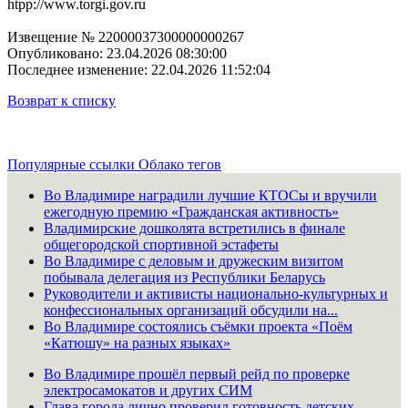
htpp://www.torgi.gov.ru
Извещение № 22000037300000000267
Опубликовано: 23.04.2026 08:30:00
Последнее изменение: 22.04.2026 11:52:04
Возврат к списку
Популярные ссылки
Облако тегов
Во Владимире наградили лучшие КТОСы и вручили
ежегодную премию «Гражданская активность»
Владимирские дошколята встретились в финале
общегородской спортивной эстафеты
Во Владимире с деловым и дружеским визитом
побывала делегация из Республики Беларусь
Руководители и активисты национально-культурных и
конфессиональных организаций обсудили на...
Во Владимире состоялись съёмки проекта «Поём
«Катюшу» на разных языках»
Во Владимире прошёл первый рейд по проверке
электросамокатов и других СИМ
Глава города лично проверил готовность детских