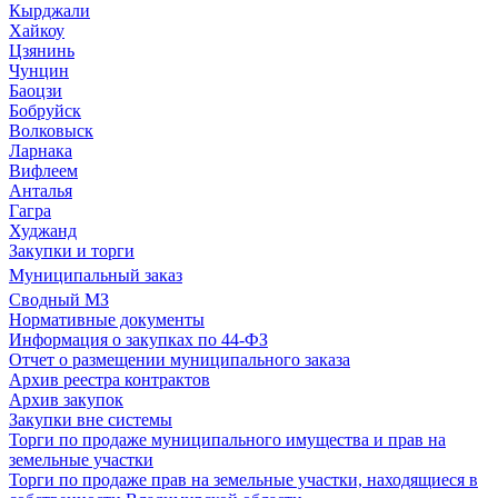
Кырджали
Хайкоу
Цзянинь
Чунцин
Баоцзи
Бобруйск
Волковыск
Ларнака
Вифлеем
Анталья
Гагра
Худжанд
Закупки и торги
Муниципальный заказ
Сводный МЗ
Нормативные документы
Информация о закупках по 44-ФЗ
Отчет о размещении муниципального заказа
Архив реестра контрактов
Архив закупок
Закупки вне системы
Торги по продаже муниципального имущества и прав на
земельные участки
Торги по продаже прав на земельные участки, находящиеся в