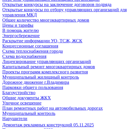
Открытые конкурсы на заключение договоров подряда
Открытые конкурсы по отбору управляющих организаций для
управления МКД
Общее количество многоквартирных домов
Цены и тарифы
В помощь жителю
Энергосбережение
Раскрытие информации УО, ТСЖ, ЖСК
Концессионные соглашения
Схема теплоснабжения города
Схема водоснабжения
Лицензирование управляющих организаций
Капитальный ремонт многоквартирных домов
Проекты программ комплексного развития
Муниципальный жилищный контроль
Дорожное движение г.Владимира
Парковки общего пользования
Благоустройство
Общие документы ЖКХ
Уличное освещение
План ремонтных работ на автомобильных дорогах
Муниципальный контроль
Нарушители
Демонтаж рекламных конструкций 05.11.2025