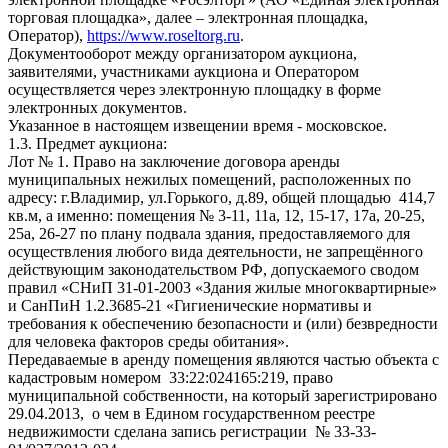
торговая площадка», далее – электронная площадка,
Оператор),
https://www.roseltorg.ru
.
Документооборот между организатором аукциона,
заявителями, участниками аукциона и Оператором
осуществляется через электронную площадку в форме
электронных документов.
Указанное в настоящем извещении время - московское.
1.3. Предмет аукциона:
Лот № 1. Право на заключение договора аренды
муниципальных нежилых помещений, расположенных по
адресу: г.Владимир, ул.Горького, д.89, общей площадью 414,7
кв.м, а именно: помещения № 3-11, 11а, 12, 15-17, 17а, 20-25,
25а, 26-27 по плану подвала здания, предоставляемого для
осуществления любого вида деятельности, не запрещённого
действующим законодательством РФ, допускаемого сводом
правил «СНиП 31-01-2003 «Здания жилые многоквартирные»
и СанПиН 1.2.3685-21 «Гигиенические нормативы и
требования к обеспечению безопасности и (или) безвредности
для человека факторов среды обитания».
Передаваемые в аренду помещения являются частью объекта с
кадастровым номером 33:22:024165:219, право
муниципальной собственности, на который зарегистрировано
29.04.2013, о чем в Едином государственном реестре
недвижимости сделана запись регистрации № 33-33-