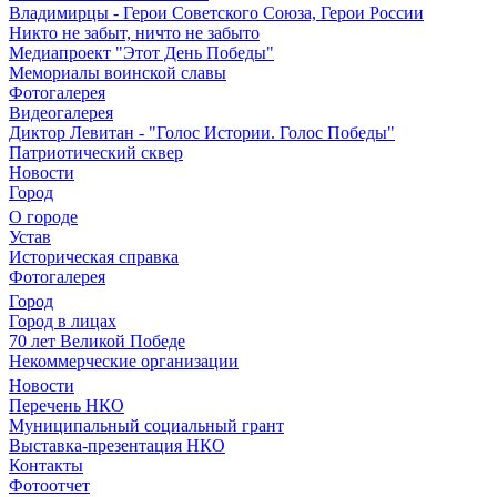
Владимирцы - Герои Советского Союза, Герои России
Никто не забыт, ничто не забыто
Медиапроект "Этот День Победы"
Мемориалы воинской славы
Фотогалерея
Видеогалерея
Диктор Левитан - "Голос Истории. Голос Победы"
Патриотический сквер
Новости
Город
О городе
Устав
Историческая справка
Фотогалерея
Город
Город в лицах
70 лет Великой Победе
Некоммерческие организации
Новости
Перечень НКО
Муниципальный социальный грант
Выставка-презентация НКО
Контакты
Фотоотчет