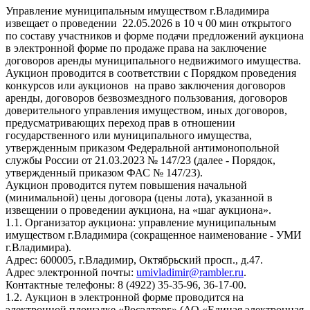
Управление муниципальным имуществом г.Владимира
извещает о проведении 22.05.2026 в 10 ч 00 мин открытого
по составу участников и форме подачи предложений аукциона
в электронной форме по продаже права на заключение
договоров аренды муниципального недвижимого имущества.
Аукцион проводится в соответствии с Порядком проведения
конкурсов или аукционов на право заключения договоров
аренды, договоров безвозмездного пользования, договоров
доверительного управления имуществом, иных договоров,
предусматривающих переход прав в отношении
государственного или муниципального имущества,
утвержденным приказом Федеральной антимонопольной
службы России от 21.03.2023 № 147/23 (далее - Порядок,
утвержденный приказом ФАС № 147/23).
Аукцион проводится путем повышения начальной
(минимальной) цены договора (цены лота), указанной в
извещении о проведении аукциона, на «шаг аукциона».
1.1. Организатор аукциона: управление муниципальным
имуществом г.Владимира (сокращенное наименование - УМИ
г.Владимира).
Адрес: 600005, г.Владимир, Октябрьский просп., д.47.
Адрес электронной почты:
umivladimir@rambler.ru
.
Контактные телефоны: 8 (4922) 35-35-96, 36-17-00.
1.2. Аукцион в электронной форме проводится на
электронной площадке «Росэлторг» (АО «Единая электронная