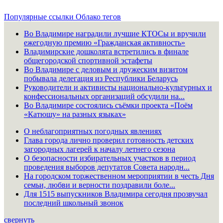
Популярные ссылки
Облако тегов
Во Владимире наградили лучшие КТОСы и вручили
ежегодную премию «Гражданская активность»
Владимирские дошколята встретились в финале
общегородской спортивной эстафеты
Во Владимире с деловым и дружеским визитом
побывала делегация из Республики Беларусь
Руководители и активисты национально-культурных и
конфессиональных организаций обсудили на...
Во Владимире состоялись съёмки проекта «Поём
«Катюшу» на разных языках»
О неблагоприятных погодных явлениях
Глава города лично проверил готовность детских
загородных лагерей к началу летнего сезона
О безопасности избирательных участков в период
проведения выборов депутатов Совета народн...
На городском торжественном мероприятии в честь Дня
семьи, любви и верности поздравили боле...
Для 1515 выпускников Владимира сегодня прозвучал
последний школьный звонок
свернуть