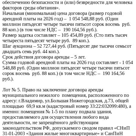
обеспечению безопасности и (или) безвредности для человека
факторов среды обитания».
Начальная (минимальная) цена договора (размер годовой
арендной платы на 2026 год) – 1 054 548,88 руб. (Один
миллион пятьдесят четыре тысячи пятьсот сорок восемь руб.
88 коп.) (в том числе НДС – 190 164,56 руб.).
Размер задатка составляет – 105 454,89 руб. (Сто пять тысяч
четыреста пятьдесят четыре руб. 89 коп.).
Шаг аукциона – 52 727,44 руб. (Пятьдесят две тысячи семьсот
двадцать семь руб. 44 коп.).
Срок действия договора аренды – 5 лет.
Сумма годовой арендной платы на 2026 год составляет - 1 054
548,88 руб. (Один миллион пятьдесят четыре тысячи пятьсот
сорок восемь руб. 88 коп.) (в том числе НДС – 190 164,56
руб.).
Лот № 5. Право на заключение договора аренды
муниципального нежилого помещения, расположенного по
адресу: г.Владимир, ул.Большая Нижегородская, д.73, общей
площадью 69,9 кв.м (кадастровый номер 33:22:032099:480), а
именно: помещения № 1-5 по плану подвала здания,
предоставляемого для осуществления любого вида
деятельности, не запрещённого действующим
законодательством РФ, допускаемого сводом правил «СНиП
31-01-2003 «Здания жилые многоквартирные» и СанПиН