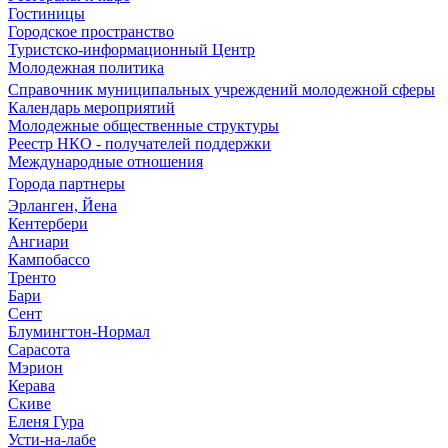
Гостиницы
Городское пространство
Туристско-информационный Центр
Молодежная политика
Справочник муниципальных учреждений молодежной сферы
Календарь мероприятий
Молодежные общественные структуры
Реестр НКО - получателей поддержки
Международные отношения
Города партнеры
Эрланген, Йена
Кентербери
Ангиари
Кампобассо
Тренто
Бари
Сент
Блумингтон-Нормал
Сарасота
Мэрион
Керава
Скиве
Еленя Гура
Усти-на-лабе