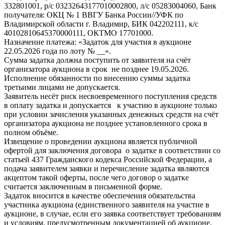
332801001, р/с 03232643177010002800, л/с 05283004060, Банк
получателя: ОКЦ № 1 ВВГУ Банка России//УФК по
Владимирской области г. Владимир, БИК 042202111, к/с
40102810645370000111, ОКТМО 17701000.
Назначение платежа: «Задаток для участия в аукционе
22.05.2026 года по лоту № __».
Сумма задатка должна поступить от заявителя на счёт
организатора аукциона в срок не позднее 19.05.2026.
Исполнение обязанности по внесению суммы задатка
третьими лицами не допускается.
Заявитель несёт риск несвоевременного поступления средств
в оплату задатка и допускается к участию в аукционе только
при условии зачисления указанных денежных средств на счёт
организатора аукциона не позднее установленного срока в
полном объёме.
Извещение о проведении аукциона является публичной
офертой для заключения договора о задатке в соответствии со
статьей 437 Гражданского кодекса Российской Федерации, а
подача заявителем заявки и перечисление задатка являются
акцептом такой оферты, после чего договор о задатке
считается заключенным в письменной форме.
Задаток вносится в качестве обеспечения обязательства
участника аукциона (единственного заявителя на участие в
аукционе, в случае, если его заявка соответствует требованиям
и условиям, предусмотренным документацией об аукционе,