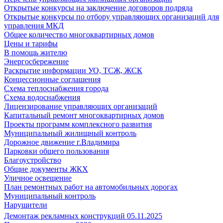
Открытые конкурсы на заключение договоров подряда
Открытые конкурсы по отбору управляющих организаций для
управления МКД
Общее количество многоквартирных домов
Цены и тарифы
В помощь жителю
Энергосбережение
Раскрытие информации УО, ТСЖ, ЖСК
Концессионные соглашения
Схема теплоснабжения города
Схема водоснабжения
Лицензирование управляющих организаций
Капитальный ремонт многоквартирных домов
Проекты программ комплексного развития
Муниципальный жилищный контроль
Дорожное движение г.Владимира
Парковки общего пользования
Благоустройство
Общие документы ЖКХ
Уличное освещение
План ремонтных работ на автомобильных дорогах
Муниципальный контроль
Нарушители
Демонтаж рекламных конструкций 05.11.2025