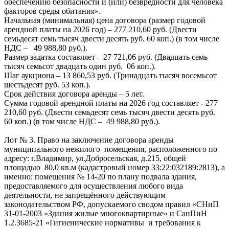
обеспечению безопасности и (или) безвредности для человека
факторов среды обитания».
Начальная (минимальная) цена договора (размер годовой
арендной платы на 2026 год) – 277 210,60 руб. (Двести
семьдесят семь тысяч двести десять руб. 60 коп.) (в том числе
НДС – 49 988,80 руб.).
Размер задатка составляет – 27 721,06 руб. (Двадцать семь
тысяч семьсот двадцать один руб. 06 коп.).
Шаг аукциона – 13 860,53 руб. (Тринадцать тысяч восемьсот
шестьдесят руб. 53 коп.).
Срок действия договора аренды – 5 лет.
Сумма годовой арендной платы на 2026 год составляет - 277
210,60 руб. (Двести семьдесят семь тысяч двести десять руб.
60 коп.) (в том числе НДС – 49 988,80 руб.).
Лот № 3. Право на заключение договора аренды
муниципального нежилого помещения, расположенного по
адресу: г.Владимир, ул.Добросельская, д.215, общей
площадью 80,0 кв.м (кадастровый номер 33:22:032189:2813), а
именно: помещения № 14-20 по плану подвала здания,
предоставляемого для осуществления любого вида
деятельности, не запрещённого действующим
законодательством РФ, допускаемого сводом правил «СНиП
31-01-2003 «Здания жилые многоквартирные» и СанПиН
1.2.3685-21 «Гигиенические нормативы и требования к