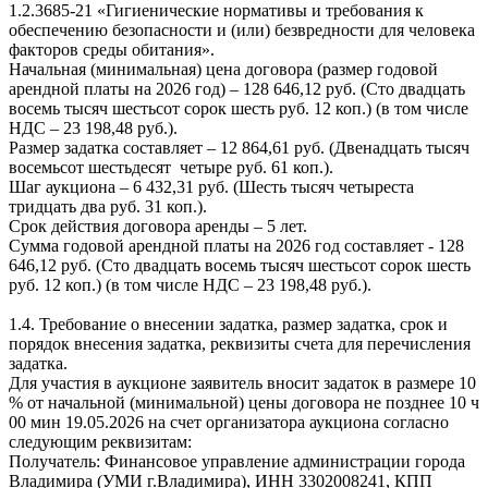
1.2.3685-21 «Гигиенические нормативы и требования к
обеспечению безопасности и (или) безвредности для человека
факторов среды обитания».
Начальная (минимальная) цена договора (размер годовой
арендной платы на 2026 год) – 128 646,12 руб. (Сто двадцать
восемь тысяч шестьсот сорок шесть руб. 12 коп.) (в том числе
НДС – 23 198,48 руб.).
Размер задатка составляет – 12 864,61 руб. (Двенадцать тысяч
восемьсот шестьдесят четыре руб. 61 коп.).
Шаг аукциона – 6 432,31 руб. (Шесть тысяч четыреста
тридцать два руб. 31 коп.).
Срок действия договора аренды – 5 лет.
Сумма годовой арендной платы на 2026 год составляет - 128
646,12 руб. (Сто двадцать восемь тысяч шестьсот сорок шесть
руб. 12 коп.) (в том числе НДС – 23 198,48 руб.).
1.4. Требование о внесении задатка, размер задатка, срок и
порядок внесения задатка, реквизиты счета для перечисления
задатка.
Для участия в аукционе заявитель вносит задаток в размере 10
% от начальной (минимальной) цены договора не позднее 10 ч
00 мин 19.05.2026 на счет организатора аукциона согласно
следующим реквизитам:
Получатель: Финансовое управление администрации города
Владимира (УМИ г.Владимира), ИНН 3302008241, КПП