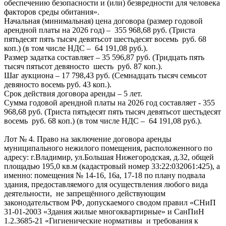
обеспечению безопасности и (или) безвредности для человека
факторов среды обитания».
Начальная (минимальная) цена договора (размер годовой
арендной платы на 2026 год) – 355 968,68 руб. (Триста
пятьдесят пять тысяч девятьсот шестьдесят восемь руб. 68
коп.) (в том числе НДС – 64 191,08 руб.).
Размер задатка составляет – 35 596,87 руб. (Тридцать пять
тысяч пятьсот девяносто шесть руб. 87 коп.).
Шаг аукциона – 17 798,43 руб. (Семнадцать тысяч семьсот
девяносто восемь руб. 43 коп.).
Срок действия договора аренды – 5 лет.
Сумма годовой арендной платы на 2026 год составляет - 355
968,68 руб. (Триста пятьдесят пять тысяч девятьсот шестьдесят
восемь руб. 68 коп.) (в том числе НДС – 64 191,08 руб.).
Лот № 4. Право на заключение договора аренды
муниципального нежилого помещения, расположенного по
адресу: г.Владимир, ул.Большая Нижегородская, д.32, общей
площадью 195,0 кв.м (кадастровый номер 33:22:032061:425), а
именно: помещения № 14-16, 16а, 17-18 по плану подвала
здания, предоставляемого для осуществления любого вида
деятельности, не запрещённого действующим
законодательством РФ, допускаемого сводом правил «СНиП
31-01-2003 «Здания жилые многоквартирные» и СанПиН
1.2.3685-21 «Гигиенические нормативы и требования к