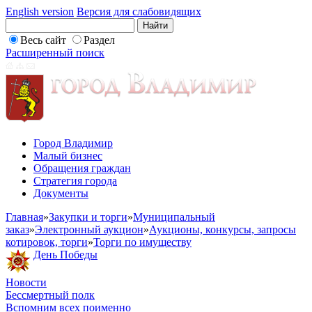
English version
Версия для слабовидящих
Весь сайт
Раздел
Расширенный поиск
Город Владимир
Малый бизнес
Обращения граждан
Стратегия города
Документы
Главная
»
Закупки и торги
»
Муниципальный
заказ
»
Электронный аукцион
»
Аукционы, конкурсы, запросы
котировок, торги
»
Торги по имуществу
День Победы
Новости
Бессмертный полк
Вспомним всех поименно