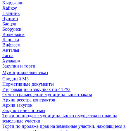
Кырджали
Хайкоу
Цзянинь
Чунцин
Баоцзи
Бобруйск
Волковыск
Ларнака
Вифлеем
Анталья
Гагра
Худжанд
Закупки и торги
Муниципальный заказ
Сводный МЗ
Нормативные документы
Информация о закупках по 44-ФЗ
Отчет о размещении муниципального заказа
Архив реестра контрактов
Архив закупок
Закупки вне системы
Торги по продаже муниципального имущества и прав на
земельные участки
Торги по продаже прав на земельные участки, находящиеся в