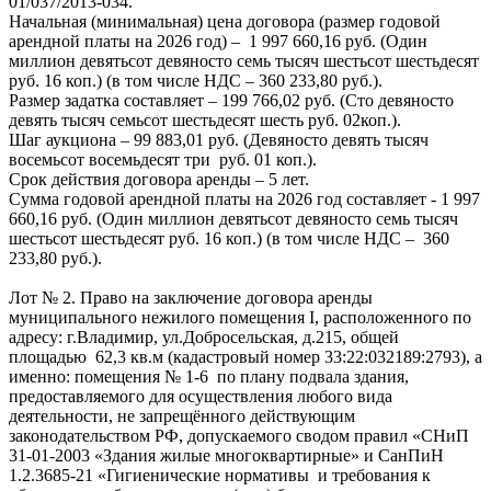
01/037/2013-034.
Начальная (минимальная) цена договора (размер годовой
арендной платы на 2026 год) – 1 997 660,16 руб. (Один
миллион девятьсот девяносто семь тысяч шестьсот шестьдесят
руб. 16 коп.) (в том числе НДС – 360 233,80 руб.).
Размер задатка составляет – 199 766,02 руб. (Сто девяносто
девять тысяч семьсот шестьдесят шесть руб. 02коп.).
Шаг аукциона – 99 883,01 руб. (Девяносто девять тысяч
восемьсот восемьдесят три руб. 01 коп.).
Срок действия договора аренды – 5 лет.
Сумма годовой арендной платы на 2026 год составляет - 1 997
660,16 руб. (Один миллион девятьсот девяносто семь тысяч
шестьсот шестьдесят руб. 16 коп.) (в том числе НДС – 360
233,80 руб.).
Лот № 2. Право на заключение договора аренды
муниципального нежилого помещения I, расположенного по
адресу: г.Владимир, ул.Добросельская, д.215, общей
площадью 62,3 кв.м (кадастровый номер 33:22:032189:2793), а
именно: помещения № 1-6 по плану подвала здания,
предоставляемого для осуществления любого вида
деятельности, не запрещённого действующим
законодательством РФ, допускаемого сводом правил «СНиП
31-01-2003 «Здания жилые многоквартирные» и СанПиН
1.2.3685-21 «Гигиенические нормативы и требования к