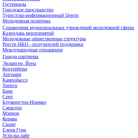
Гостиницы
Городское пространство
Туристско-информационный Центр
Молодежная политика
Справочник муниципальных учреждений молодежной сферы
Календарь мероприятий
Молодежные общественные структуры
Реестр НКО - получателей поддержки
Международные отношения
Города партнеры
Эрланген, Йена
Кентербери
Ангиари
Кампобассо
Тренто
Бари
Сент
Блумингтон-Нормал
Сарасота
Мэрион
Керава
Скиве
Еленя Гура
Усти-на-лабе