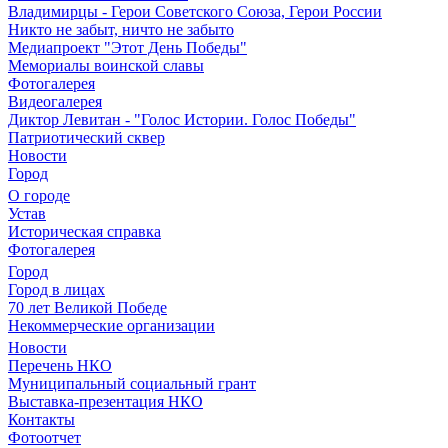
Владимирцы - Герои Советского Союза, Герои России
Никто не забыт, ничто не забыто
Медиапроект "Этот День Победы"
Мемориалы воинской славы
Фотогалерея
Видеогалерея
Диктор Левитан - "Голос Истории. Голос Победы"
Патриотический сквер
Новости
Город
О городе
Устав
Историческая справка
Фотогалерея
Город
Город в лицах
70 лет Великой Победе
Некоммерческие организации
Новости
Перечень НКО
Муниципальный социальный грант
Выставка-презентация НКО
Контакты
Фотоотчет