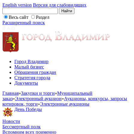
English version
Версия для слабовидящих
Весь сайт
Раздел
Расширенный поиск
Город Владимир
Малый бизнес
Обращения граждан
Стратегия города
Документы
Главная
»
Закупки и торги
»
Муниципальный
заказ
»
Электронный аукцион
»
Аукционы, конкурсы, запросы
котировок, торги
»
Электронные аукционы
День Победы
Новости
Бессмертный полк
Вспомним всех поименно