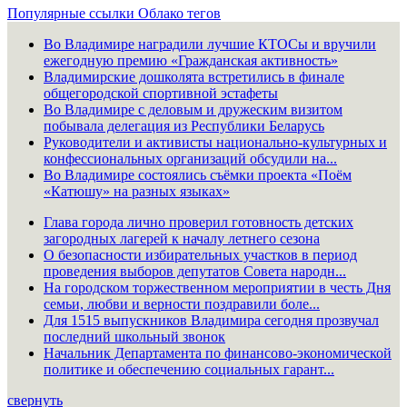
Популярные ссылки
Облако тегов
Во Владимире наградили лучшие КТОСы и вручили
ежегодную премию «Гражданская активность»
Владимирские дошколята встретились в финале
общегородской спортивной эстафеты
Во Владимире с деловым и дружеским визитом
побывала делегация из Республики Беларусь
Руководители и активисты национально-культурных и
конфессиональных организаций обсудили на...
Во Владимире состоялись съёмки проекта «Поём
«Катюшу» на разных языках»
Глава города лично проверил готовность детских
загородных лагерей к началу летнего сезона
О безопасности избирательных участков в период
проведения выборов депутатов Совета народн...
На городском торжественном мероприятии в честь Дня
семьи, любви и верности поздравили боле...
Для 1515 выпускников Владимира сегодня прозвучал
последний школьный звонок
Начальник Департамента по финансово-экономической
политике и обеспечению социальных гарант...
свернуть