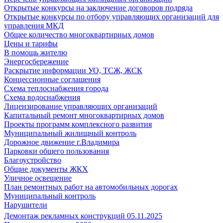
Открытые конкурсы на заключение договоров подряда
Открытые конкурсы по отбору управляющих организаций для
управления МКД
Общее количество многоквартирных домов
Цены и тарифы
В помощь жителю
Энергосбережение
Раскрытие информации УО, ТСЖ, ЖСК
Концессионные соглашения
Схема теплоснабжения города
Схема водоснабжения
Лицензирование управляющих организаций
Капитальный ремонт многоквартирных домов
Проекты программ комплексного развития
Муниципальный жилищный контроль
Дорожное движение г.Владимира
Парковки общего пользования
Благоустройство
Общие документы ЖКХ
Уличное освещение
План ремонтных работ на автомобильных дорогах
Муниципальный контроль
Нарушители
Демонтаж рекламных конструкций 05.11.2025