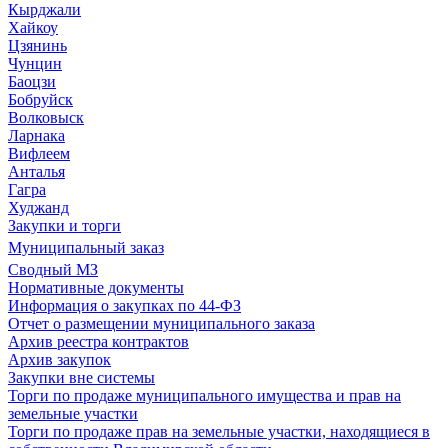
Кырджали
Хайкоу
Цзянинь
Чунцин
Баоцзи
Бобруйск
Волковыск
Ларнака
Вифлеем
Анталья
Гагра
Худжанд
Закупки и торги
Муниципальный заказ
Сводный МЗ
Нормативные документы
Информация о закупках по 44-ФЗ
Отчет о размещении муниципального заказа
Архив реестра контрактов
Архив закупок
Закупки вне системы
Торги по продаже муниципального имущества и прав на
земельные участки
Торги по продаже прав на земельные участки, находящиеся в