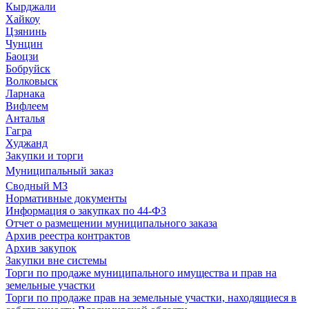
Кырджали
Хайкоу
Цзянинь
Чунцин
Баоцзи
Бобруйск
Волковыск
Ларнака
Вифлеем
Анталья
Гагра
Худжанд
Закупки и торги
Муниципальный заказ
Сводный МЗ
Нормативные документы
Информация о закупках по 44-ФЗ
Отчет о размещении муниципального заказа
Архив реестра контрактов
Архив закупок
Закупки вне системы
Торги по продаже муниципального имущества и прав на
земельные участки
Торги по продаже прав на земельные участки, находящиеся в