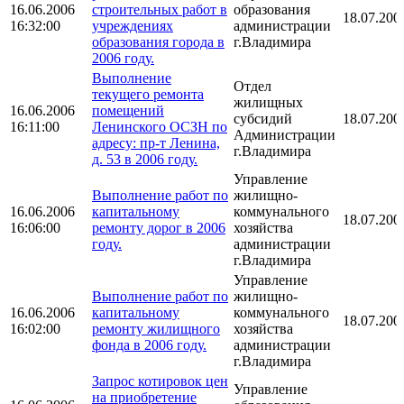
16.06.2006
строительных работ в
образования
18.07.200
16:32:00
учреждениях
администрации
образования города в
г.Владимира
2006 году.
Выполнение
Отдел
текущего ремонта
жилищных
16.06.2006
помещений
субсидий
18.07.200
16:11:00
Ленинского ОСЗН по
Администрации
адресу: пр-т Ленина,
г.Владимира
д. 53 в 2006 году.
Управление
Выполнение работ по
жилищно-
16.06.2006
капитальному
коммунального
18.07.200
16:06:00
ремонту дорог в 2006
хозяйства
году.
администрации
г.Владимира
Управление
Выполнение работ по
жилищно-
16.06.2006
капитальному
коммунального
18.07.200
16:02:00
ремонту жилищного
хозяйства
фонда в 2006 году.
администрации
г.Владимира
Запрос котировок цен
Управление
на приобретение