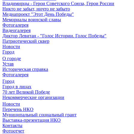
Владимирцы - Герои Советского Союза, Герои России
Никто не забыт, ничто не забыто
Медиапроект "Этот День Победы"
Мемориалы воинской славы
Фотогалерея
Видеогалерея
Диктор Левитан - "Голос Истории. Голос Победы"
Патриотический сквер
Новости
Город
О городе
Устав
Историческая справка
Фотогалерея
Город
Город в лицах
70 лет Великой Победе
Некоммерческие организации
Новости
Перечень НКО
Муниципальный социальный грант
Выставка-презентация НКО
Контакты
Фотоотчет