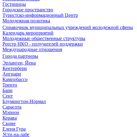
Гостиницы
Городское пространство
Туристско-информационный Центр
Молодежная политика
Справочник муниципальных учреждений молодежной сферы
Календарь мероприятий
Молодежные общественные структуры
Реестр НКО - получателей поддержки
Международные отношения
Города партнеры
Эрланген, Йена
Кентербери
Ангиари
Кампобассо
Тренто
Бари
Сент
Блумингтон-Нормал
Сарасота
Мэрион
Керава
Скиве
Еленя Гура
Усти-на-лабе