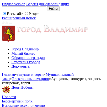
English version
Версия для слабовидящих
Весь сайт
Раздел
Расширенный поиск
Город Владимир
Малый бизнес
Обращения граждан
Стратегия города
Документы
Главная
»
Закупки и торги
»
Муниципальный
заказ
»
Электронный аукцион
»
Аукционы, конкурсы, запросы
котировок, торги
День Победы
Новости
Бессмертный полк
Вспомним всех поименно