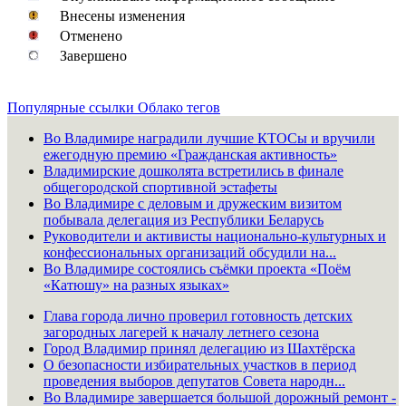
Внесены изменения
Отменено
Завершено
Популярные ссылки
Облако тегов
Во Владимире наградили лучшие КТОСы и вручили
ежегодную премию «Гражданская активность»
Владимирские дошколята встретились в финале
общегородской спортивной эстафеты
Во Владимире с деловым и дружеским визитом
побывала делегация из Республики Беларусь
Руководители и активисты национально-культурных и
конфессиональных организаций обсудили на...
Во Владимире состоялись съёмки проекта «Поём
«Катюшу» на разных языках»
Глава города лично проверил готовность детских
загородных лагерей к началу летнего сезона
Город Владимир принял делегацию из Шахтёрска
О безопасности избирательных участков в период
проведения выборов депутатов Совета народн...
Во Владимире завершается большой дорожный ремонт -