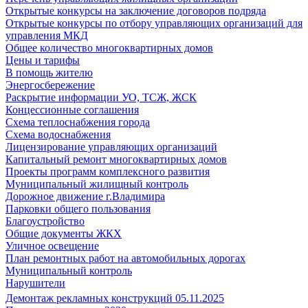
Открытые конкурсы на заключение договоров подряда
Открытые конкурсы по отбору управляющих организаций для
управления МКД
Общее количество многоквартирных домов
Цены и тарифы
В помощь жителю
Энергосбережение
Раскрытие информации УО, ТСЖ, ЖСК
Концессионные соглашения
Схема теплоснабжения города
Схема водоснабжения
Лицензирование управляющих организаций
Капитальный ремонт многоквартирных домов
Проекты программ комплексного развития
Муниципальный жилищный контроль
Дорожное движение г.Владимира
Парковки общего пользования
Благоустройство
Общие документы ЖКХ
Уличное освещение
План ремонтных работ на автомобильных дорогах
Муниципальный контроль
Нарушители
Демонтаж рекламных конструкций 05.11.2025