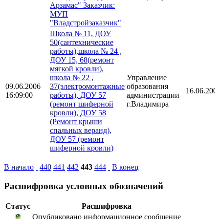
Арзамас" Заказчик:
МУП
"Владстройзаказчик"
Школа № 11, ДОУ
50(сантехнические
работы),школа № 24 ,
ДОУ 15, 68(ремонт
мягкой кровли),
школа № 22 ,
Управление
09.06.2006
37(электромонтажные
образования
16.06.200
16:09:00
работы), ДОУ 57
администрации
(ремонт шиферной
г.Владимира
кровли), ДОУ 58
(Ремонт крыши
спальных веранд),
ДОУ 57 (ремонт
шиферной кровли)
В начало
440
441
442
443
444
В конец
Расшифровка условных обозначений
Статус
Расшифровка
Опубликовано информационное сообщение