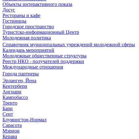
Объекты интерактивного показа
Досуг
Рестораны и кафе
Гостиницы
Городское пространство
Туристско-информационный Центр
Молодежная политика
Справочник муниципальных учреждений молодежной сферы
Календарь мероприятий
Молодежные общественные структуры
Реестр НКО - получателей поддержки
Международные отношения
Города партнеры
Эрланген, Йена
Кентербери
Ангиари
Кампобассо
Тренто
Бари
Сент
Блумингтон-Нормал
Сарасота
Мэрион
Керава