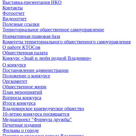
Выставка-презентация НКО
Контакты
Фотоотчет
Видеоотчет
Полезные ссылки
Территориальное общественное самоуправление
Нормативная правовая база
Комитеты территориального общественного самоуправления
О работе КТОСов
Общественная палата
Конкурс «Знай и люби родной Владимир»
О конкурсе
Постановление администрации
Положение о конкурсе
Оргкомитет
Общественное жюри
План мероприятий
Вопросы конкурса
Итоги конкурса
Владимирское краеведческое общество
10-летию конкурса посвящается
Медиапроект "Формула дружбы"
Печатные издания
Фильмы о городе
Почетные граждане города Владимира