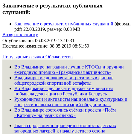
Заключение о результатах публичных
слушаний:
Заключение о результатах публичных слушаний
(формат
pdf) 22.03.2019, размер: 0.08 MB
Возврат к списку
Опубликовано: 06.03.2019 13:10:31
Последнее изменение: 08.05.2019 08:51:59
Популярные ссылки
Облако тегов
Во Владимире наградили лучшие КТОСы и вручили
ежегодную премию «Гражданская активность»
Владимирские дошколята встретились в финале
общегородской спортивной эстафеты
Во Владимире с деловым и дружеским визитом
побывала делегация из Республики Беларусь
Руководители и активисты национально-культурных и
конфессиональных организаций обсудили на...
Во Владимире состоялись съёмки проекта «Поём
«Катюшу» на разных языках»
Глава города лично проверил готовность детских
загородных лагерей к началу летнего сезона