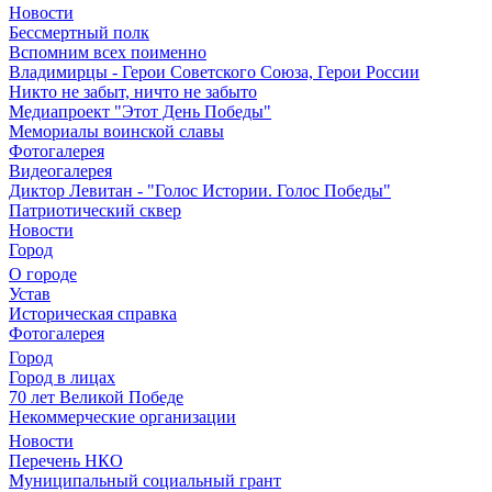
Новости
Бессмертный полк
Вспомним всех поименно
Владимирцы - Герои Советского Союза, Герои России
Никто не забыт, ничто не забыто
Медиапроект "Этот День Победы"
Мемориалы воинской славы
Фотогалерея
Видеогалерея
Диктор Левитан - "Голос Истории. Голос Победы"
Патриотический сквер
Новости
Город
О городе
Устав
Историческая справка
Фотогалерея
Город
Город в лицах
70 лет Великой Победе
Некоммерческие организации
Новости
Перечень НКО
Муниципальный социальный грант