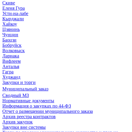
Скиве
Еленя Гура
Усти-на-лабе
Кырджали
Хайкоу
Цзянинь
Чунцин
Баоцзи
Бобруйск
Волковыск
Ларнака
Вифлеем
Анталья
Гагра
Худжанд
Закупки и торги
Муниципальный заказ
Сводный МЗ
Нормативные документы
Информация о закупках по 44-ФЗ
Отчет о размещении муниципального заказа
Архив реестра контрактов
Архив закупок
Закупки вне системы