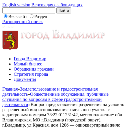
English version
Версия для слабовидящих
Весь сайт
Раздел
Расширенный поиск
Город Владимир
Малый бизнес
Обращения граждан
Стратегия города
Документы
Главная
»
Землепользование и градостроительная
деятельность
»
Общественные обсуждения, публичные
слушания по вопросам в сфере градостроительной
деятельности
»
Вопрос предоставления разрешения на условно
разрешенный вид использования земельного участка с
кадастровым номером 33:22:011231:42, местоположение: обл.
Владимирская, МО г.Владимир (городской округ),
г.Владимир, ул.Красная, дом 120б — одноквартирный жило