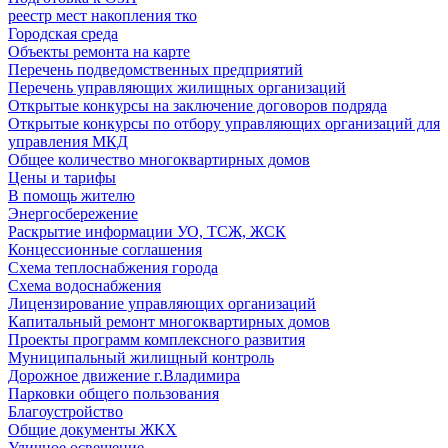
реестр мест накопления тко
Городская среда
Объекты ремонта на карте
Перечень подведомственных предприятий
Перечень управляющих жилищных организаций
Открытые конкурсы на заключение договоров подряда
Открытые конкурсы по отбору управляющих организаций для
управления МКД
Общее количество многоквартирных домов
Цены и тарифы
В помощь жителю
Энергосбережение
Раскрытие информации УО, ТСЖ, ЖСК
Концессионные соглашения
Схема теплоснабжения города
Схема водоснабжения
Лицензирование управляющих организаций
Капитальный ремонт многоквартирных домов
Проекты программ комплексного развития
Муниципальный жилищный контроль
Дорожное движение г.Владимира
Парковки общего пользования
Благоустройство
Общие документы ЖКХ
Уличное освещение