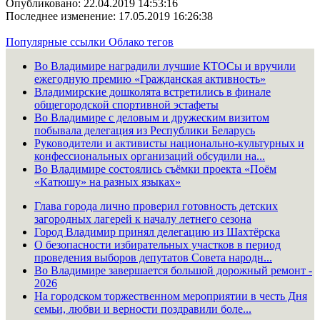
Опубликовано: 22.04.2019 14:53:16
Последнее изменение: 17.05.2019 16:26:38
Популярные ссылки
Облако тегов
Во Владимире наградили лучшие КТОСы и вручили
ежегодную премию «Гражданская активность»
Владимирские дошколята встретились в финале
общегородской спортивной эстафеты
Во Владимире с деловым и дружеским визитом
побывала делегация из Республики Беларусь
Руководители и активисты национально-культурных и
конфессиональных организаций обсудили на...
Во Владимире состоялись съёмки проекта «Поём
«Катюшу» на разных языках»
Глава города лично проверил готовность детских
загородных лагерей к началу летнего сезона
Город Владимир принял делегацию из Шахтёрска
О безопасности избирательных участков в период
проведения выборов депутатов Совета народн...
Во Владимире завершается большой дорожный ремонт -
2026
На городском торжественном мероприятии в честь Дня
семьи, любви и верности поздравили боле...