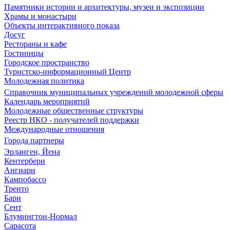
Памятники истории и архитектуры, музеи и экспозиции
Храмы и монастыри
Объекты интерактивного показа
Досуг
Рестораны и кафе
Гостиницы
Городское пространство
Туристско-информационный Центр
Молодежная политика
Справочник муниципальных учреждений молодежной сферы
Календарь мероприятий
Молодежные общественные структуры
Реестр НКО - получателей поддержки
Международные отношения
Города партнеры
Эрланген, Йена
Кентербери
Ангиари
Кампобассо
Тренто
Бари
Сент
Блумингтон-Нормал
Сарасота