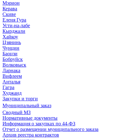
Мэрион
Керава
Скиве
Еленя Гура
Усти-на-лабе
Кырджали
Хайкоу
Цзянинь
Чунцин
Баоцзи
Бобруйск
Волковыск
Ларнака
Вифлеем
Анталья
Гагра
Худжанд
Закупки и торги
Муниципальный заказ
Сводный МЗ
Нормативные документы
Информация о закупках по 44-ФЗ
Отчет о размещении муниципального заказа
Архив реестра контрактов