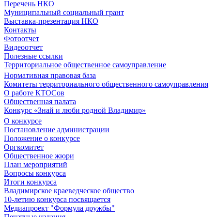
Перечень НКО
Муниципальный социальный грант
Выставка-презентация НКО
Контакты
Фотоотчет
Видеоотчет
Полезные ссылки
Территориальное общественное самоуправление
Нормативная правовая база
Комитеты территориального общественного самоуправления
О работе КТОСов
Общественная палата
Конкурс «Знай и люби родной Владимир»
О конкурсе
Постановление администрации
Положение о конкурсе
Оргкомитет
Общественное жюри
План мероприятий
Вопросы конкурса
Итоги конкурса
Владимирское краеведческое общество
10-летию конкурса посвящается
Медиапроект "Формула дружбы"
Печатные издания