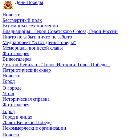
День Победы
Новости
Бессмертный полк
Вспомним всех поименно
Владимирцы - Герои Советского Союза, Герои России
Никто не забыт, ничто не забыто
Медиапроект "Этот День Победы"
Мемориалы воинской славы
Фотогалерея
Видеогалерея
Диктор Левитан - "Голос Истории. Голос Победы"
Патриотический сквер
Новости
Город
О городе
Устав
Историческая справка
Фотогалерея
Город
Город в лицах
70 лет Великой Победе
Некоммерческие организации
Новости