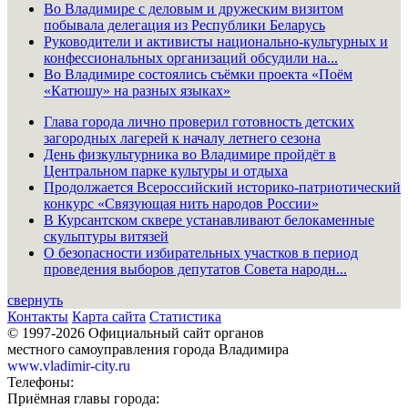
Во Владимире с деловым и дружеским визитом
побывала делегация из Республики Беларусь
Руководители и активисты национально-культурных и
конфессиональных организаций обсудили на...
Во Владимире состоялись съёмки проекта «Поём
«Катюшу» на разных языках»
Глава города лично проверил готовность детских
загородных лагерей к началу летнего сезона
День физкультурника во Владимире пройдёт в
Центральном парке культуры и отдыха
Продолжается Всероссийский историко-патриотический
конкурс «Связующая нить народов России»
В Курсантском сквере устанавливают белокаменные
скульптуры витязей
О безопасности избирательных участков в период
проведения выборов депутатов Совета народн...
свернуть
Контакты
Карта сайта
Статистика
© 1997-2026 Официальный сайт органов
местного самоуправления города Владимира
www.vladimir-city.ru
Телефоны:
Приёмная главы города: