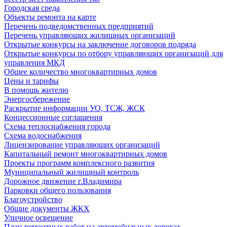
Городская среда
Объекты ремонта на карте
Перечень подведомственных предприятий
Перечень управляющих жилищных организаций
Открытые конкурсы на заключение договоров подряда
Открытые конкурсы по отбору управляющих организаций для
управления МКД
Общее количество многоквартирных домов
Цены и тарифы
В помощь жителю
Энергосбережение
Раскрытие информации УО, ТСЖ, ЖСК
Концессионные соглашения
Схема теплоснабжения города
Схема водоснабжения
Лицензирование управляющих организаций
Капитальный ремонт многоквартирных домов
Проекты программ комплексного развития
Муниципальный жилищный контроль
Дорожное движение г.Владимира
Парковки общего пользования
Благоустройство
Общие документы ЖКХ
Уличное освещение
План ремонтных работ на автомобильных дорогах