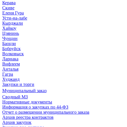
Керава
Скиве
Еленя Гура
Усти-на-лабе
Кырджали
Хайкоу
Цзянинь
Чунцин
Баоцзи
Бобруйск
Волковыск
Ларнака
Вифлеем
Анталья
Гагра
Худжанд
Закупки и торги
Муниципальный заказ
Сводный МЗ
Нормативные документы
Информация о закупках по 44-ФЗ
Отчет о размещении муниципального заказа
Архив реестра контрактов
Архив закупок