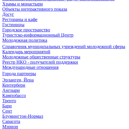
Храмы и монастыри
Объекты интерактивного показа
Досуг
Рестораны и кафе
Гостиницы
Городское пространство
Туристско-информационный Центр
Молодежная политика
Справочник муниципальных учреждений молодежной сферы
Календарь мероприятий
Молодежные общественные структуры
Реестр НКО - получателей поддержки
Международные отношения
Города партнеры
Эрланген, Йена
Кентербери
Ангиари
Кампобассо
Тренто
Бари
Сент
Блумингтон-Нормал
Сарасота
Мэрион