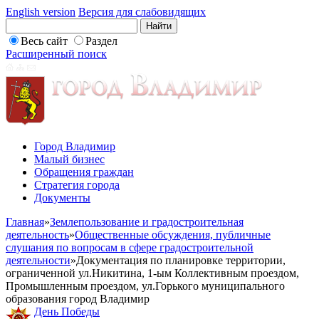
English version
Версия для слабовидящих
Весь сайт
Раздел
Расширенный поиск
Город Владимир
Малый бизнес
Обращения граждан
Стратегия города
Документы
Главная
»
Землепользование и градостроительная
деятельность
»
Общественные обсуждения, публичные
слушания по вопросам в сфере градостроительной
деятельности
»
Документация по планировке территории,
ограниченной ул.Никитина, 1-ым Коллективным проездом,
Промышленным проездом, ул.Горького муниципального
образования город Владимир
День Победы