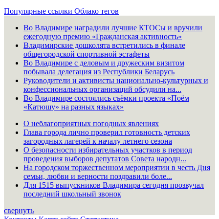
Популярные ссылки
Облако тегов
Во Владимире наградили лучшие КТОСы и вручили
ежегодную премию «Гражданская активность»
Владимирские дошколята встретились в финале
общегородской спортивной эстафеты
Во Владимире с деловым и дружеским визитом
побывала делегация из Республики Беларусь
Руководители и активисты национально-культурных и
конфессиональных организаций обсудили на...
Во Владимире состоялись съёмки проекта «Поём
«Катюшу» на разных языках»
О неблагоприятных погодных явлениях
Глава города лично проверил готовность детских
загородных лагерей к началу летнего сезона
О безопасности избирательных участков в период
проведения выборов депутатов Совета народн...
На городском торжественном мероприятии в честь Дня
семьи, любви и верности поздравили боле...
Для 1515 выпускников Владимира сегодня прозвучал
последний школьный звонок
свернуть