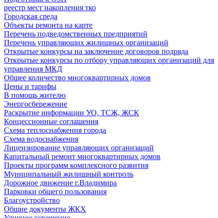
реестр мест накопления тко
Городская среда
Объекты ремонта на карте
Перечень подведомственных предприятий
Перечень управляющих жилищных организаций
Открытые конкурсы на заключение договоров подряда
Открытые конкурсы по отбору управляющих организаций для
управления МКД
Общее количество многоквартирных домов
Цены и тарифы
В помощь жителю
Энергосбережение
Раскрытие информации УО, ТСЖ, ЖСК
Концессионные соглашения
Схема теплоснабжения города
Схема водоснабжения
Лицензирование управляющих организаций
Капитальный ремонт многоквартирных домов
Проекты программ комплексного развития
Муниципальный жилищный контроль
Дорожное движение г.Владимира
Парковки общего пользования
Благоустройство
Общие документы ЖКХ
Уличное освещение