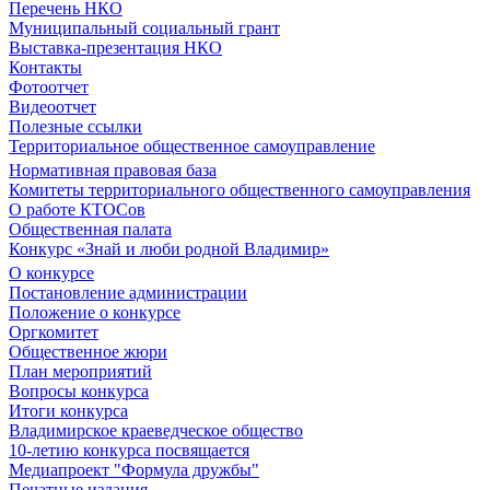
Перечень НКО
Муниципальный социальный грант
Выставка-презентация НКО
Контакты
Фотоотчет
Видеоотчет
Полезные ссылки
Территориальное общественное самоуправление
Нормативная правовая база
Комитеты территориального общественного самоуправления
О работе КТОСов
Общественная палата
Конкурс «Знай и люби родной Владимир»
О конкурсе
Постановление администрации
Положение о конкурсе
Оргкомитет
Общественное жюри
План мероприятий
Вопросы конкурса
Итоги конкурса
Владимирское краеведческое общество
10-летию конкурса посвящается
Медиапроект "Формула дружбы"
Печатные издания