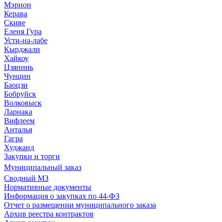
Мэрион
Керава
Скиве
Еленя Гура
Усти-на-лабе
Кырджали
Хайкоу
Цзянинь
Чунцин
Баоцзи
Бобруйск
Волковыск
Ларнака
Вифлеем
Анталья
Гагра
Худжанд
Закупки и торги
Муниципальный заказ
Сводный МЗ
Нормативные документы
Информация о закупках по 44-ФЗ
Отчет о размещении муниципального заказа
Архив реестра контрактов