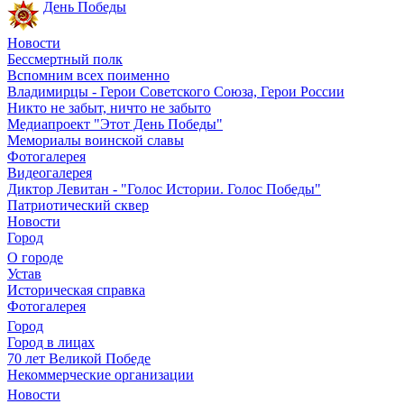
День Победы
Новости
Бессмертный полк
Вспомним всех поименно
Владимирцы - Герои Советского Союза, Герои России
Никто не забыт, ничто не забыто
Медиапроект "Этот День Победы"
Мемориалы воинской славы
Фотогалерея
Видеогалерея
Диктор Левитан - "Голос Истории. Голос Победы"
Патриотический сквер
Новости
Город
О городе
Устав
Историческая справка
Фотогалерея
Город
Город в лицах
70 лет Великой Победе
Некоммерческие организации
Новости