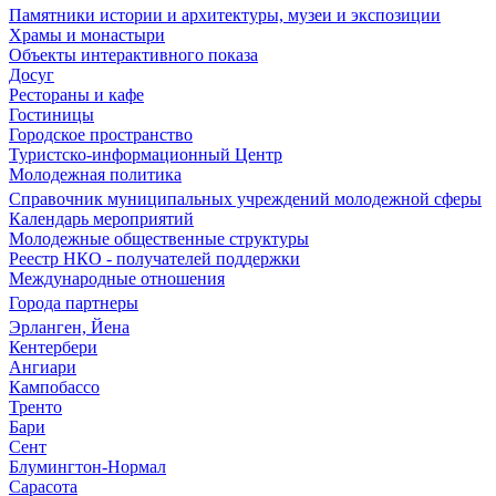
Памятники истории и архитектуры, музеи и экспозиции
Храмы и монастыри
Объекты интерактивного показа
Досуг
Рестораны и кафе
Гостиницы
Городское пространство
Туристско-информационный Центр
Молодежная политика
Справочник муниципальных учреждений молодежной сферы
Календарь мероприятий
Молодежные общественные структуры
Реестр НКО - получателей поддержки
Международные отношения
Города партнеры
Эрланген, Йена
Кентербери
Ангиари
Кампобассо
Тренто
Бари
Сент
Блумингтон-Нормал
Сарасота