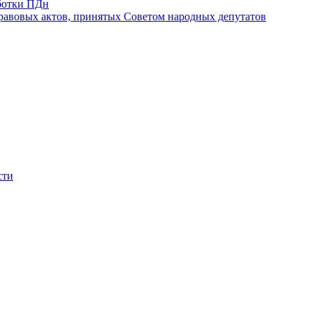
ботки ПДн
авовых актов, принятых Советом народных депутатов
сти