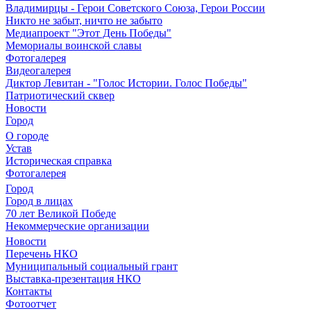
Владимирцы - Герои Советского Союза, Герои России
Никто не забыт, ничто не забыто
Медиапроект "Этот День Победы"
Мемориалы воинской славы
Фотогалерея
Видеогалерея
Диктор Левитан - "Голос Истории. Голос Победы"
Патриотический сквер
Новости
Город
О городе
Устав
Историческая справка
Фотогалерея
Город
Город в лицах
70 лет Великой Победе
Некоммерческие организации
Новости
Перечень НКО
Муниципальный социальный грант
Выставка-презентация НКО
Контакты
Фотоотчет