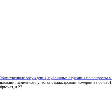
Общественные обсуждения, публичные слушания по вопросам в 
ьзования земельного участка с кадастровым номером 33:06:0301
брьская, д.27