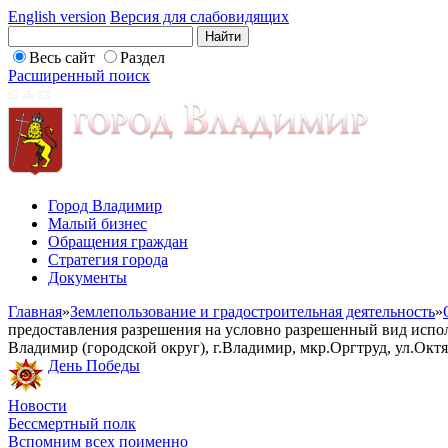
English version
Версия для слабовидящих
Весь сайт
Раздел
Расширенный поиск
Город Владимир
Малый бизнес
Обращения граждан
Стратегия города
Документы
Главная
»
Землепользование и градостроительная деятельность
»
предоставления разрешения на условно разрешенный вид испол
Владимир (городской округ), г.Владимир, мкр.Оргтруд, ул.Октя
День Победы
Новости
Бессмертный полк
Вспомним всех поименно