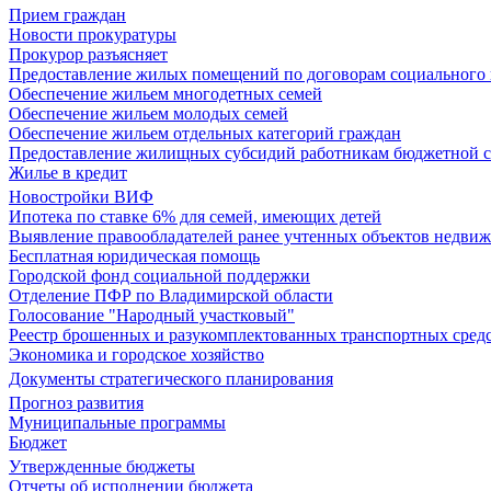
Прием граждан
Новости прокуратуры
Прокурор разъясняет
Предоставление жилых помещений по договорам социального
Обеспечение жильем многодетных семей
Обеспечение жильем молодых семей
Обеспечение жильем отдельных категорий граждан
Предоставление жилищных субсидий работникам бюджетной 
Жилье в кредит
Новостройки ВИФ
Ипотека по ставке 6% для семей, имеющих детей
Выявление правообладателей ранее учтенных объектов недви
Бесплатная юридическая помощь
Городской фонд социальной поддержки
Отделение ПФР по Владимирской области
Голосование "Народный участковый"
Реестр брошенных и разукомплектованных транспортных сред
Экономика и городское хозяйство
Документы стратегического планирования
Прогноз развития
Муниципальные программы
Бюджет
Утвержденные бюджеты
Отчеты об исполнении бюджета