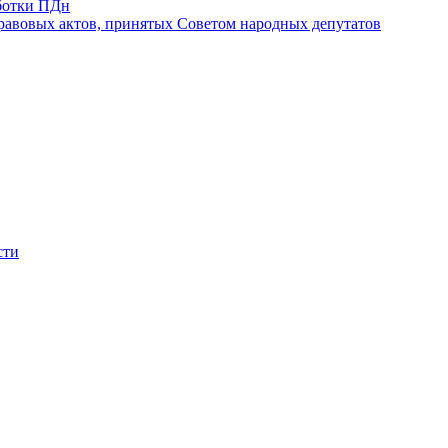
ботки ПДн
авовых актов, принятых Советом народных депутатов
сти