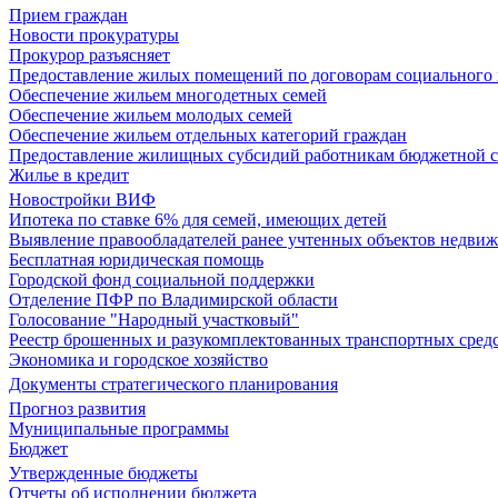
Прием граждан
Новости прокуратуры
Прокурор разъясняет
Предоставление жилых помещений по договорам социального
Обеспечение жильем многодетных семей
Обеспечение жильем молодых семей
Обеспечение жильем отдельных категорий граждан
Предоставление жилищных субсидий работникам бюджетной 
Жилье в кредит
Новостройки ВИФ
Ипотека по ставке 6% для семей, имеющих детей
Выявление правообладателей ранее учтенных объектов недви
Бесплатная юридическая помощь
Городской фонд социальной поддержки
Отделение ПФР по Владимирской области
Голосование "Народный участковый"
Реестр брошенных и разукомплектованных транспортных сред
Экономика и городское хозяйство
Документы стратегического планирования
Прогноз развития
Муниципальные программы
Бюджет
Утвержденные бюджеты
Отчеты об исполнении бюджета