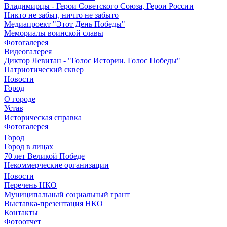
Владимирцы - Герои Советского Союза, Герои России
Никто не забыт, ничто не забыто
Медиапроект "Этот День Победы"
Мемориалы воинской славы
Фотогалерея
Видеогалерея
Диктор Левитан - "Голос Истории. Голос Победы"
Патриотический сквер
Новости
Город
О городе
Устав
Историческая справка
Фотогалерея
Город
Город в лицах
70 лет Великой Победе
Некоммерческие организации
Новости
Перечень НКО
Муниципальный социальный грант
Выставка-презентация НКО
Контакты
Фотоотчет