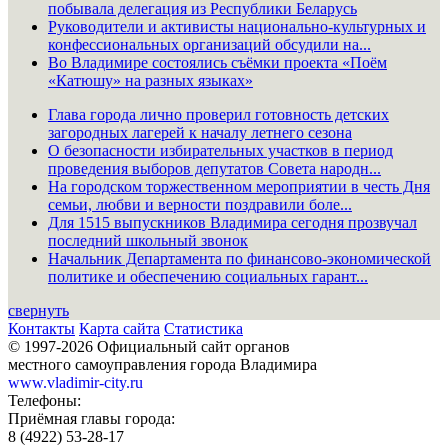
побывала делегация из Республики Беларусь
Руководители и активисты национально-культурных и
конфессиональных организаций обсудили на...
Во Владимире состоялись съёмки проекта «Поём
«Катюшу» на разных языках»
Глава города лично проверил готовность детских
загородных лагерей к началу летнего сезона
О безопасности избирательных участков в период
проведения выборов депутатов Совета народн...
На городском торжественном мероприятии в честь Дня
семьи, любви и верности поздравили боле...
Для 1515 выпускников Владимира сегодня прозвучал
последний школьный звонок
Начальник Департамента по финансово-экономической
политике и обеспечению социальных гарант...
свернуть
Контакты
Карта сайта
Статистика
© 1997-2026 Официальный сайт органов
местного самоуправления города Владимира
www.vladimir-city.ru
Телефоны:
Приёмная главы города:
8 (4922) 53-28-17