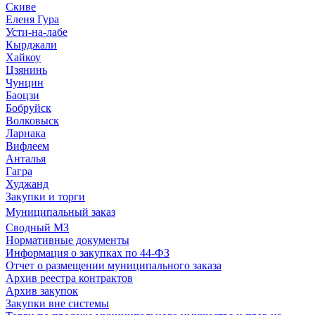
Скиве
Еленя Гура
Усти-на-лабе
Кырджали
Хайкоу
Цзянинь
Чунцин
Баоцзи
Бобруйск
Волковыск
Ларнака
Вифлеем
Анталья
Гагра
Худжанд
Закупки и торги
Муниципальный заказ
Сводный МЗ
Нормативные документы
Информация о закупках по 44-ФЗ
Отчет о размещении муниципального заказа
Архив реестра контрактов
Архив закупок
Закупки вне системы