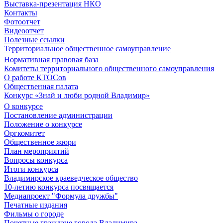
Выставка-презентация НКО
Контакты
Фотоотчет
Видеоотчет
Полезные ссылки
Территориальное общественное самоуправление
Нормативная правовая база
Комитеты территориального общественного самоуправления
О работе КТОСов
Общественная палата
Конкурс «Знай и люби родной Владимир»
О конкурсе
Постановление администрации
Положение о конкурсе
Оргкомитет
Общественное жюри
План мероприятий
Вопросы конкурса
Итоги конкурса
Владимирское краеведческое общество
10-летию конкурса посвящается
Медиапроект "Формула дружбы"
Печатные издания
Фильмы о городе
Почетные граждане города Владимира