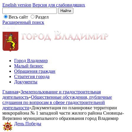
English version
Версия для слабовидящих
Весь сайт
Раздел
Расширенный поиск
Город Владимир
Малый бизнес
Обращения граждан
Стратегия города
Документы
Главная
»
Землепользование и градостроительная
деятельность
»
Общественные обсуждения, публичные
слушания по вопросам в сфере градостроительной
деятельности
»
Документация по планировке территории
микрорайона № 1 западной части жилого района Сновицы-
Веризино муниципального образования город Владимир
День Победы