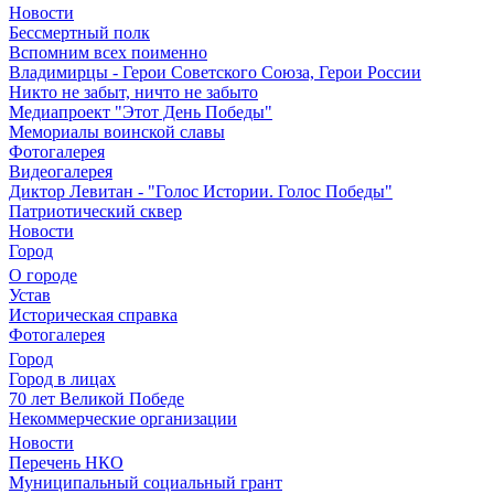
Новости
Бессмертный полк
Вспомним всех поименно
Владимирцы - Герои Советского Союза, Герои России
Никто не забыт, ничто не забыто
Медиапроект "Этот День Победы"
Мемориалы воинской славы
Фотогалерея
Видеогалерея
Диктор Левитан - "Голос Истории. Голос Победы"
Патриотический сквер
Новости
Город
О городе
Устав
Историческая справка
Фотогалерея
Город
Город в лицах
70 лет Великой Победе
Некоммерческие организации
Новости
Перечень НКО
Муниципальный социальный грант