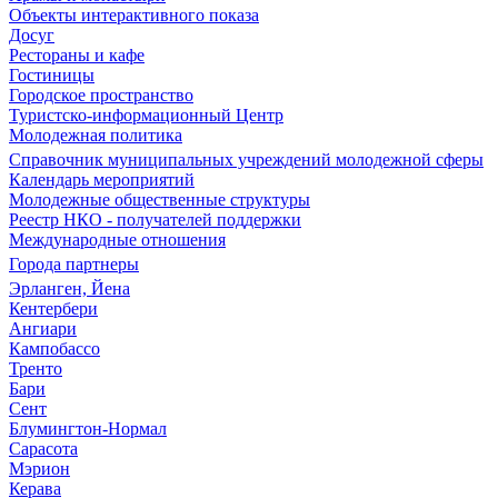
Объекты интерактивного показа
Досуг
Рестораны и кафе
Гостиницы
Городское пространство
Туристско-информационный Центр
Молодежная политика
Справочник муниципальных учреждений молодежной сферы
Календарь мероприятий
Молодежные общественные структуры
Реестр НКО - получателей поддержки
Международные отношения
Города партнеры
Эрланген, Йена
Кентербери
Ангиари
Кампобассо
Тренто
Бари
Сент
Блумингтон-Нормал
Сарасота
Мэрион
Керава