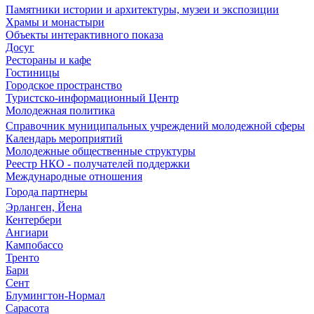
Памятники истории и архитектуры, музеи и экспозиции
Храмы и монастыри
Объекты интерактивного показа
Досуг
Рестораны и кафе
Гостиницы
Городское пространство
Туристско-информационный Центр
Молодежная политика
Справочник муниципальных учреждений молодежной сферы
Календарь мероприятий
Молодежные общественные структуры
Реестр НКО - получателей поддержки
Международные отношения
Города партнеры
Эрланген, Йена
Кентербери
Ангиари
Кампобассо
Тренто
Бари
Сент
Блумингтон-Нормал
Сарасота