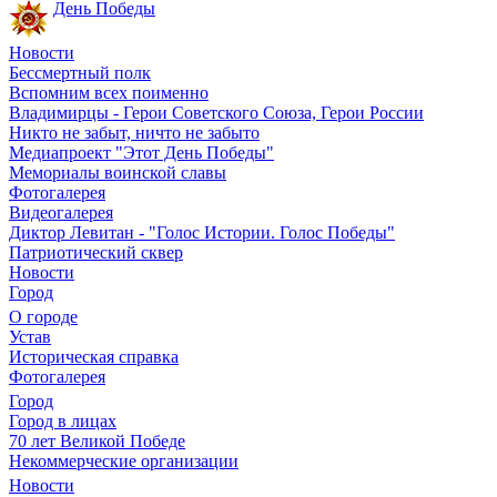
День Победы
Новости
Бессмертный полк
Вспомним всех поименно
Владимирцы - Герои Советского Союза, Герои России
Никто не забыт, ничто не забыто
Медиапроект "Этот День Победы"
Мемориалы воинской славы
Фотогалерея
Видеогалерея
Диктор Левитан - "Голос Истории. Голос Победы"
Патриотический сквер
Новости
Город
О городе
Устав
Историческая справка
Фотогалерея
Город
Город в лицах
70 лет Великой Победе
Некоммерческие организации
Новости