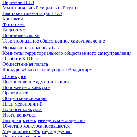
Перечень НКО
Муниципальный социальный грант
Выставка-презентация НКО
Контакты
Фотоотчет
Видеоотчет
Полезные ссылки
Территориальное общественное самоуправление
Нормативная правовая база
Комитеты территориального общественного самоуправления
О работе КТОСов
Общественная палата
Конкурс «Знай и люби родной Владимир»
О конкурсе
Постановление администрации
Положение о конкурсе
Оргкомитет
Общественное жюри
План мероприятий
Вопросы конкурса
Итоги конкурса
Владимирское краеведческое общество
10-летию конкурса посвящается
Медиапроект "Формула дружбы"
Печатные издания