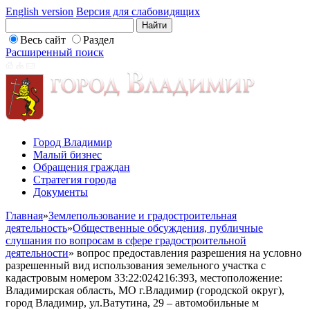
English version
Версия для слабовидящих
Весь сайт
Раздел
Расширенный поиск
Город Владимир
Малый бизнес
Обращения граждан
Стратегия города
Документы
Главная
»
Землепользование и градостроительная
деятельность
»
Общественные обсуждения, публичные
слушания по вопросам в сфере градостроительной
деятельности
»
вопрос предоставления разрешения на условно
разрешенный вид использования земельного участка с
кадастровым номером 33:22:024216:393, местоположение:
Владимирская область, МО г.Владимир (городской округ),
город Владимир, ул.Ватутина, 29 – автомобильные м