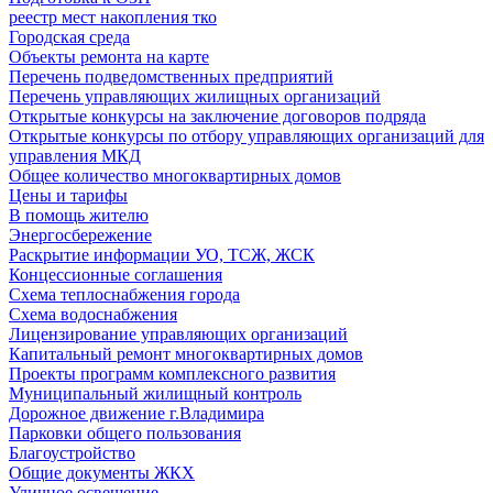
реестр мест накопления тко
Городская среда
Объекты ремонта на карте
Перечень подведомственных предприятий
Перечень управляющих жилищных организаций
Открытые конкурсы на заключение договоров подряда
Открытые конкурсы по отбору управляющих организаций для
управления МКД
Общее количество многоквартирных домов
Цены и тарифы
В помощь жителю
Энергосбережение
Раскрытие информации УО, ТСЖ, ЖСК
Концессионные соглашения
Схема теплоснабжения города
Схема водоснабжения
Лицензирование управляющих организаций
Капитальный ремонт многоквартирных домов
Проекты программ комплексного развития
Муниципальный жилищный контроль
Дорожное движение г.Владимира
Парковки общего пользования
Благоустройство
Общие документы ЖКХ
Уличное освещение