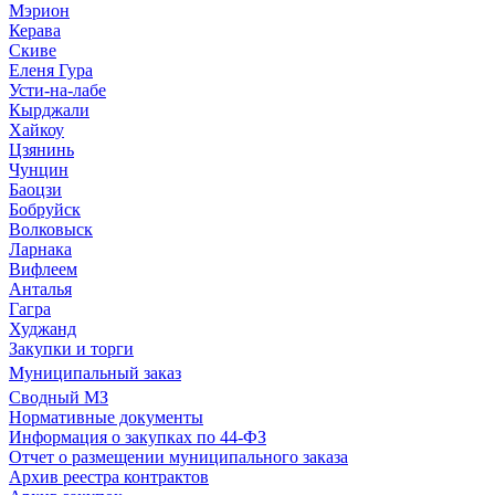
Мэрион
Керава
Скиве
Еленя Гура
Усти-на-лабе
Кырджали
Хайкоу
Цзянинь
Чунцин
Баоцзи
Бобруйск
Волковыск
Ларнака
Вифлеем
Анталья
Гагра
Худжанд
Закупки и торги
Муниципальный заказ
Сводный МЗ
Нормативные документы
Информация о закупках по 44-ФЗ
Отчет о размещении муниципального заказа
Архив реестра контрактов