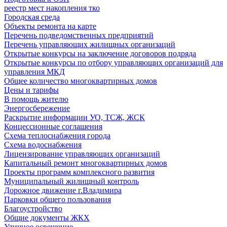
реестр мест накопления тко
Городская среда
Объекты ремонта на карте
Перечень подведомственных предприятий
Перечень управляющих жилищных организаций
Открытые конкурсы на заключение договоров подряда
Открытые конкурсы по отбору управляющих организаций для
управления МКД
Общее количество многоквартирных домов
Цены и тарифы
В помощь жителю
Энергосбережение
Раскрытие информации УО, ТСЖ, ЖСК
Концессионные соглашения
Схема теплоснабжения города
Схема водоснабжения
Лицензирование управляющих организаций
Капитальный ремонт многоквартирных домов
Проекты программ комплексного развития
Муниципальный жилищный контроль
Дорожное движение г.Владимира
Парковки общего пользования
Благоустройство
Общие документы ЖКХ
Уличное освещение