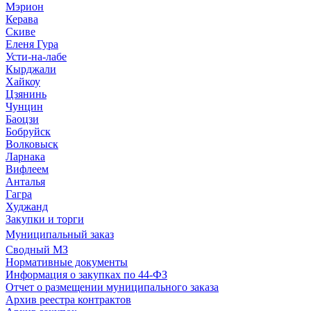
Мэрион
Керава
Скиве
Еленя Гура
Усти-на-лабе
Кырджали
Хайкоу
Цзянинь
Чунцин
Баоцзи
Бобруйск
Волковыск
Ларнака
Вифлеем
Анталья
Гагра
Худжанд
Закупки и торги
Муниципальный заказ
Сводный МЗ
Нормативные документы
Информация о закупках по 44-ФЗ
Отчет о размещении муниципального заказа
Архив реестра контрактов