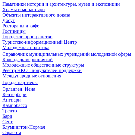
Памятники истории и архитектуры, музеи и экспозиции
Храмы и монастыри
Объекты интерактивного показа
Досуг
Рестораны и кафе
Гостиницы
Городское пространство
Туристско-информационный Центр
Молодежная политика
Справочник муниципальных учреждений молодежной сферы
Календарь мероприятий
Молодежные общественные структуры
Реестр НКО - получателей поддержки
Международные отношения
Города партнеры
Эрланген, Йена
Кентербери
Ангиари
Кампобассо
Тренто
Бари
Сент
Блумингтон-Нормал
Сарасота