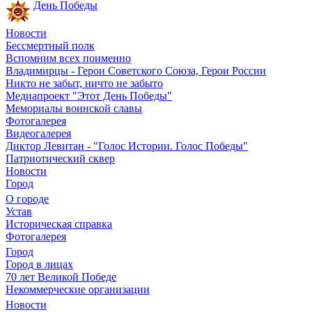
День Победы
Новости
Бессмертный полк
Вспомним всех поименно
Владимирцы - Герои Советского Союза, Герои России
Никто не забыт, ничто не забыто
Медиапроект "Этот День Победы"
Мемориалы воинской славы
Фотогалерея
Видеогалерея
Диктор Левитан - "Голос Истории. Голос Победы"
Патриотический сквер
Новости
Город
О городе
Устав
Историческая справка
Фотогалерея
Город
Город в лицах
70 лет Великой Победе
Некоммерческие организации
Новости