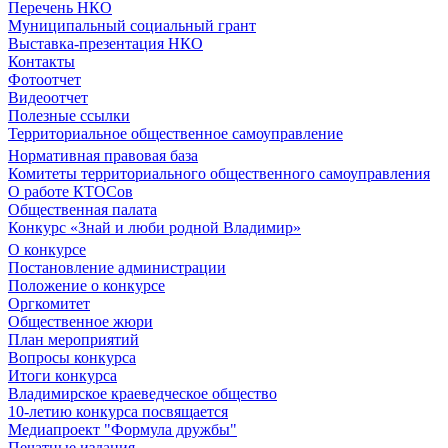
Перечень НКО
Муниципальный социальный грант
Выставка-презентация НКО
Контакты
Фотоотчет
Видеоотчет
Полезные ссылки
Территориальное общественное самоуправление
Нормативная правовая база
Комитеты территориального общественного самоуправления
О работе КТОСов
Общественная палата
Конкурс «Знай и люби родной Владимир»
О конкурсе
Постановление администрации
Положение о конкурсе
Оргкомитет
Общественное жюри
План мероприятий
Вопросы конкурса
Итоги конкурса
Владимирское краеведческое общество
10-летию конкурса посвящается
Медиапроект "Формула дружбы"
Печатные издания