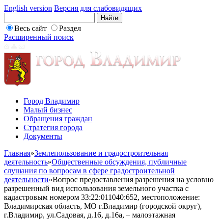
English version
Версия для слабовидящих
Весь сайт
Раздел
Расширенный поиск
Город Владимир
Малый бизнес
Обращения граждан
Стратегия города
Документы
Главная
»
Землепользование и градостроительная
деятельность
»
Общественные обсуждения, публичные
слушания по вопросам в сфере градостроительной
деятельности
»
Вопрос предоставления разрешения на условно
разрешенный вид использования земельного участка с
кадастровым номером 33:22:011040:652, местоположение:
Владимирская область, МО г.Владимир (городской округ),
г.Владимир, ул.Садовая, д.16, д.16а, – малоэтажная