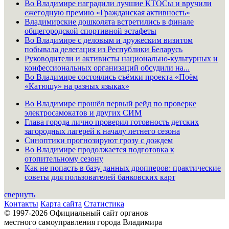
Во Владимире наградили лучшие КТОСы и вручили
ежегодную премию «Гражданская активность»
Владимирские дошколята встретились в финале
общегородской спортивной эстафеты
Во Владимире с деловым и дружеским визитом
побывала делегация из Республики Беларусь
Руководители и активисты национально-культурных и
конфессиональных организаций обсудили на...
Во Владимире состоялись съёмки проекта «Поём
«Катюшу» на разных языках»
Во Владимире прошёл первый рейд по проверке
электросамокатов и других СИМ
Глава города лично проверил готовность детских
загородных лагерей к началу летнего сезона
Синоптики прогнозируют грозу с дождем
Во Владимире продолжается подготовка к
отопительному сезону
Как не попасть в базу данных дропперов: практические
советы для пользователей банковских карт
свернуть
Контакты
Карта сайта
Статистика
© 1997-2026 Официальный сайт органов
местного самоуправления города Владимира