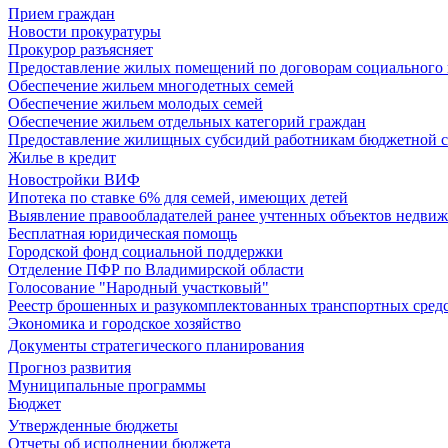
Прием граждан
Новости прокуратуры
Прокурор разъясняет
Предоставление жилых помещений по договорам социального
Обеспечение жильем многодетных семей
Обеспечение жильем молодых семей
Обеспечение жильем отдельных категорий граждан
Предоставление жилищных субсидий работникам бюджетной 
Жилье в кредит
Новостройки ВИФ
Ипотека по ставке 6% для семей, имеющих детей
Выявление правообладателей ранее учтенных объектов недви
Бесплатная юридическая помощь
Городской фонд социальной поддержки
Отделение ПФР по Владимирской области
Голосование "Народный участковый"
Реестр брошенных и разукомплектованных транспортных сред
Экономика и городское хозяйство
Документы стратегического планирования
Прогноз развития
Муниципальные программы
Бюджет
Утвержденные бюджеты
Отчеты об исполнении бюджета