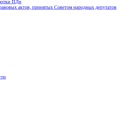
ботки ПДн
авовых актов, принятых Советом народных депутатов
сти