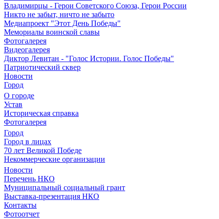
Владимирцы - Герои Советского Союза, Герои России
Никто не забыт, ничто не забыто
Медиапроект "Этот День Победы"
Мемориалы воинской славы
Фотогалерея
Видеогалерея
Диктор Левитан - "Голос Истории. Голос Победы"
Патриотический сквер
Новости
Город
О городе
Устав
Историческая справка
Фотогалерея
Город
Город в лицах
70 лет Великой Победе
Некоммерческие организации
Новости
Перечень НКО
Муниципальный социальный грант
Выставка-презентация НКО
Контакты
Фотоотчет