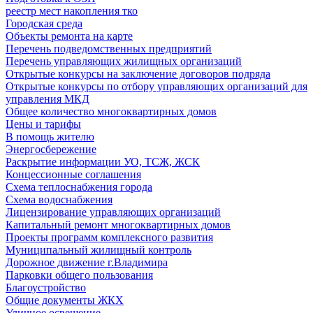
реестр мест накопления тко
Городская среда
Объекты ремонта на карте
Перечень подведомственных предприятий
Перечень управляющих жилищных организаций
Открытые конкурсы на заключение договоров подряда
Открытые конкурсы по отбору управляющих организаций для
управления МКД
Общее количество многоквартирных домов
Цены и тарифы
В помощь жителю
Энергосбережение
Раскрытие информации УО, ТСЖ, ЖСК
Концессионные соглашения
Схема теплоснабжения города
Схема водоснабжения
Лицензирование управляющих организаций
Капитальный ремонт многоквартирных домов
Проекты программ комплексного развития
Муниципальный жилищный контроль
Дорожное движение г.Владимира
Парковки общего пользования
Благоустройство
Общие документы ЖКХ
Уличное освещение