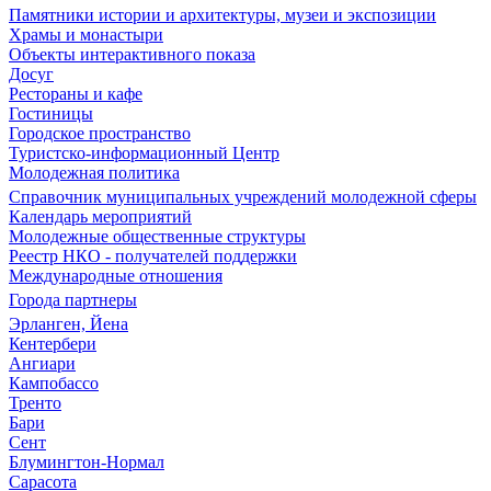
Памятники истории и архитектуры, музеи и экспозиции
Храмы и монастыри
Объекты интерактивного показа
Досуг
Рестораны и кафе
Гостиницы
Городское пространство
Туристско-информационный Центр
Молодежная политика
Справочник муниципальных учреждений молодежной сферы
Календарь мероприятий
Молодежные общественные структуры
Реестр НКО - получателей поддержки
Международные отношения
Города партнеры
Эрланген, Йена
Кентербери
Ангиари
Кампобассо
Тренто
Бари
Сент
Блумингтон-Нормал
Сарасота