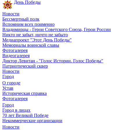
День Победы
Новости
Бессмертный полк
Вспомним всех поименно
Владимирцы - Герои Советского Союза, Герои России
Никто не забыт, ничто не забыто
Медиапроект "Этот День Победы"
Мемориалы воинской славы
Фотогалерея
Видеогалерея
Диктор Левитан - "Голос Истории. Голос Победы"
Патриотический сквер
Новости
Город
О городе
Устав
Историческая справка
Фотогалерея
Город
Город в лицах
70 лет Великой Победе
Некоммерческие организации
Новости