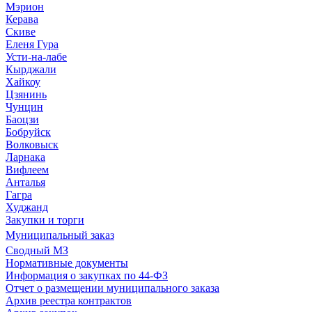
Мэрион
Керава
Скиве
Еленя Гура
Усти-на-лабе
Кырджали
Хайкоу
Цзянинь
Чунцин
Баоцзи
Бобруйск
Волковыск
Ларнака
Вифлеем
Анталья
Гагра
Худжанд
Закупки и торги
Муниципальный заказ
Сводный МЗ
Нормативные документы
Информация о закупках по 44-ФЗ
Отчет о размещении муниципального заказа
Архив реестра контрактов