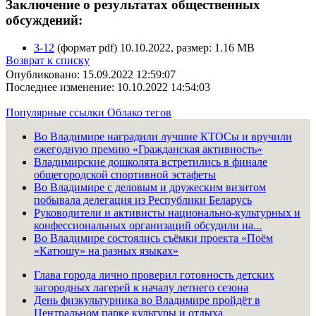
Заключение о результатах общественных
обсуждений:
3-12
(формат pdf) 10.10.2022, размер: 1.16 MB
Возврат к списку
Опубликовано: 15.09.2022 12:59:07
Последнее изменение: 10.10.2022 14:54:03
Популярные ссылки
Облако тегов
Во Владимире наградили лучшие КТОСы и вручили
ежегодную премию «Гражданская активность»
Владимирские дошколята встретились в финале
общегородской спортивной эстафеты
Во Владимире с деловым и дружеским визитом
побывала делегация из Республики Беларусь
Руководители и активисты национально-культурных и
конфессиональных организаций обсудили на...
Во Владимире состоялись съёмки проекта «Поём
«Катюшу» на разных языках»
Глава города лично проверил готовность детских
загородных лагерей к началу летнего сезона
День физкультурника во Владимире пройдёт в
Центральном парке культуры и отдыха