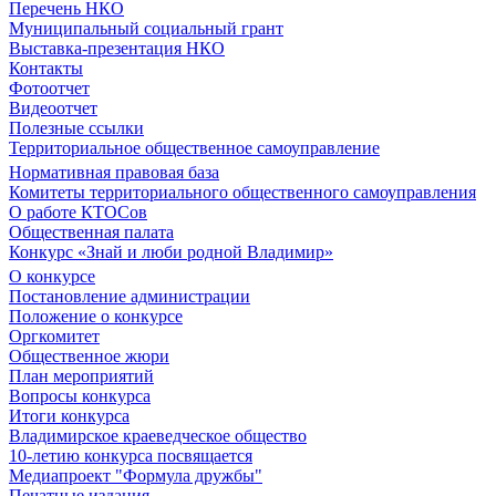
Перечень НКО
Муниципальный социальный грант
Выставка-презентация НКО
Контакты
Фотоотчет
Видеоотчет
Полезные ссылки
Территориальное общественное самоуправление
Нормативная правовая база
Комитеты территориального общественного самоуправления
О работе КТОСов
Общественная палата
Конкурс «Знай и люби родной Владимир»
О конкурсе
Постановление администрации
Положение о конкурсе
Оргкомитет
Общественное жюри
План мероприятий
Вопросы конкурса
Итоги конкурса
Владимирское краеведческое общество
10-летию конкурса посвящается
Медиапроект "Формула дружбы"
Печатные издания