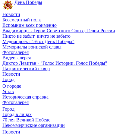
День Победы
Новости
Бессмертный полк
Вспомним всех поименно
Владимирцы - Герои Советского Союза, Герои России
Никто не забыт, ничто не забыто
Медиапроект "Этот День Победы"
Мемориалы воинской славы
Фотогалерея
Видеогалерея
Диктор Левитан - "Голос Истории. Голос Победы"
Патриотический сквер
Новости
Город
О городе
Устав
Историческая справка
Фотогалерея
Город
Город в лицах
70 лет Великой Победе
Некоммерческие организации
Новости