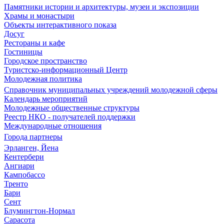
Памятники истории и архитектуры, музеи и экспозиции
Храмы и монастыри
Объекты интерактивного показа
Досуг
Рестораны и кафе
Гостиницы
Городское пространство
Туристско-информационный Центр
Молодежная политика
Справочник муниципальных учреждений молодежной сферы
Календарь мероприятий
Молодежные общественные структуры
Реестр НКО - получателей поддержки
Международные отношения
Города партнеры
Эрланген, Йена
Кентербери
Ангиари
Кампобассо
Тренто
Бари
Сент
Блумингтон-Нормал
Сарасота