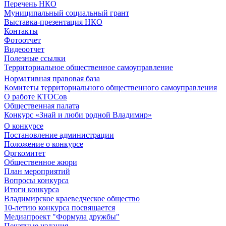
Перечень НКО
Муниципальный социальный грант
Выставка-презентация НКО
Контакты
Фотоотчет
Видеоотчет
Полезные ссылки
Территориальное общественное самоуправление
Нормативная правовая база
Комитеты территориального общественного самоуправления
О работе КТОСов
Общественная палата
Конкурс «Знай и люби родной Владимир»
О конкурсе
Постановление администрации
Положение о конкурсе
Оргкомитет
Общественное жюри
План мероприятий
Вопросы конкурса
Итоги конкурса
Владимирское краеведческое общество
10-летию конкурса посвящается
Медиапроект "Формула дружбы"
Печатные издания