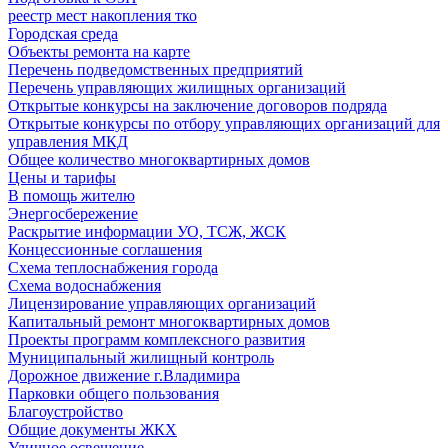
реестр мест накопления тко
Городская среда
Объекты ремонта на карте
Перечень подведомственных предприятий
Перечень управляющих жилищных организаций
Открытые конкурсы на заключение договоров подряда
Открытые конкурсы по отбору управляющих организаций для
управления МКД
Общее количество многоквартирных домов
Цены и тарифы
В помощь жителю
Энергосбережение
Раскрытие информации УО, ТСЖ, ЖСК
Концессионные соглашения
Схема теплоснабжения города
Схема водоснабжения
Лицензирование управляющих организаций
Капитальный ремонт многоквартирных домов
Проекты программ комплексного развития
Муниципальный жилищный контроль
Дорожное движение г.Владимира
Парковки общего пользования
Благоустройство
Общие документы ЖКХ
Уличное освещение