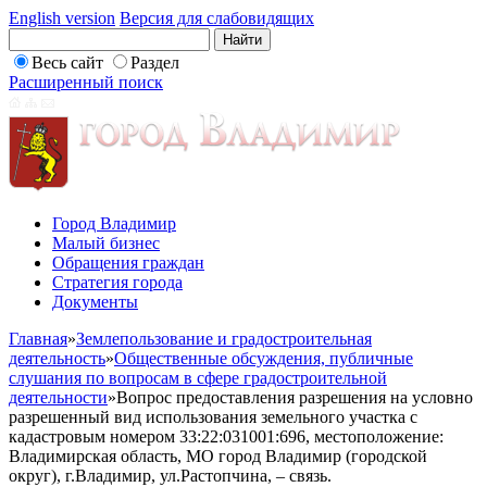
English version
Версия для слабовидящих
Весь сайт
Раздел
Расширенный поиск
Город Владимир
Малый бизнес
Обращения граждан
Стратегия города
Документы
Главная
»
Землепользование и градостроительная
деятельность
»
Общественные обсуждения, публичные
слушания по вопросам в сфере градостроительной
деятельности
»
Вопрос предоставления разрешения на условно
разрешенный вид использования земельного участка с
кадастровым номером 33:22:031001:696, местоположение:
Владимирская область, МО город Владимир (городской
округ), г.Владимир, ул.Растопчина, – связь.