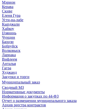
Мэрион
Керава
Скиве
Еленя Гура
Усти-на-лабе
Кырджали
Хайкоу
Цзянинь
Чунцин
Баоцзи
Бобруйск
Волковыск
Ларнака
Вифлеем
Анталья
Гагра
Худжанд
Закупки и торги
Муниципальный заказ
Сводный МЗ
Нормативные документы
Информация о закупках по 44-ФЗ
Отчет о размещении муниципального заказа
Архив реестра контрактов